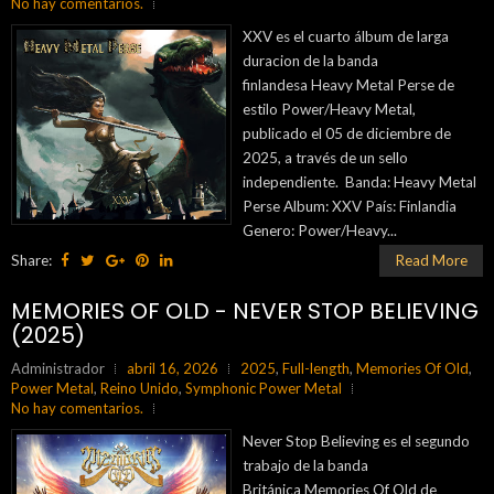
No hay comentarios.
XXV es el cuarto álbum de larga
duracion de la banda
finlandesa Heavy Metal Perse de
estilo Power/Heavy Metal,
publicado el 05 de diciembre de
2025, a través de un sello
independiente. Banda: Heavy Metal
Perse Album: XXV País: Finlandia
Genero: Power/Heavy...
Share:
Read More
MEMORIES OF OLD - NEVER STOP BELIEVING
(2025)
Administrador
abril 16, 2026
2025
,
Full-length
,
Memories Of Old
,
Power Metal
,
Reino Unido
,
Symphonic Power Metal
No hay comentarios.
Never Stop Believing es el segundo
trabajo de la banda
Británica Memories Of Old de