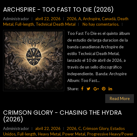
ARCHSPIRE - TOO FAST TO DIE (2026)
Administrador
abril 22, 2026
2026
,
A
,
Archspire
,
Canadá
,
Death
Metal
,
Full-length
,
Technical Death Metal
No hay comentarios.
Too Fast To Die es el quinto álbum
de estudio de larga duracion de la
banda canadiense Archspire de
estilo Technical Death Metal,
lanzado el 10 de abril de 2026, a
través de un sello discográfico
independiente. Banda: Archspire
Album: Too Fast...
Share:
Read More
CRIMSON GLORY - CHASING THE HYDRA
(2026)
Administrador
abril 22, 2026
2026
,
C
,
Crimson Glory
,
Estados
Unidos
,
Full-length
,
Heavy Metal
,
Power Metal
,
Progressive Heavy/Power