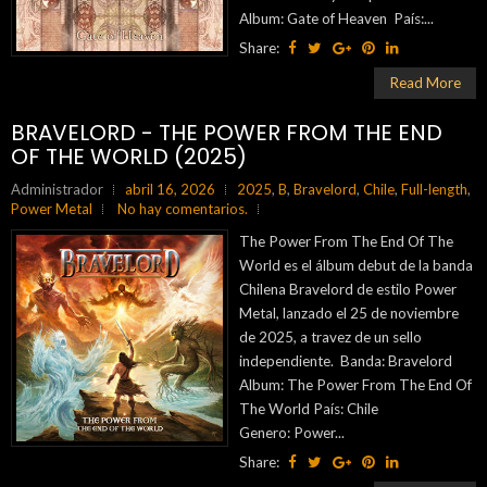
Album: Gate of Heaven País:...
Share:
Read More
BRAVELORD - THE POWER FROM THE END
OF THE WORLD (2025)
Administrador
abril 16, 2026
2025
,
B
,
Bravelord
,
Chile
,
Full-length
,
Power Metal
No hay comentarios.
The Power From The End Of The
World es el álbum debut de la banda
Chilena Bravelord de estilo Power
Metal, lanzado el 25 de noviembre
de 2025, a travez de un sello
independiente. Banda: Bravelord
Album: The Power From The End Of
The World País: Chile
Genero: Power...
Share: