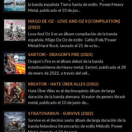
la banda española Tierra Santa de estilo Power/Heavy
Metal, publicado el 10 de jun...
MÄGO DE OZ - LOVE AND OZ II [COMPILATION]
(2022)
Love And Oz Ii es un álbum compilación de la banda
española Mägo De Oz de estilo Celtic/Folk/Power
Metal/Hard Rock, lanzado el 21 de octu...
SARTORI - DRAGON'S FIRE (2022)
Dragon's Fire es el álbum debut de la banda
estadounidense de Heavy metal, Sartori, publicado el 28
de enero de 2022, a través del sell...
KREATOR - ‎HATE ÜBER ALLES (2022)
Hate Über Alles es el decimoquinto álbum de larga
duración de la banda alemana Kreator de genero thrash
metal, publicado el 10 de junio de...
STRATOVARIUS - SURVIVE (2022)
Survive es el decimo sexto álbum de larga duración de la
banda finlandesa Stratovarius de estilo Melodic Power
Metal, lanzado el 23 de sept...