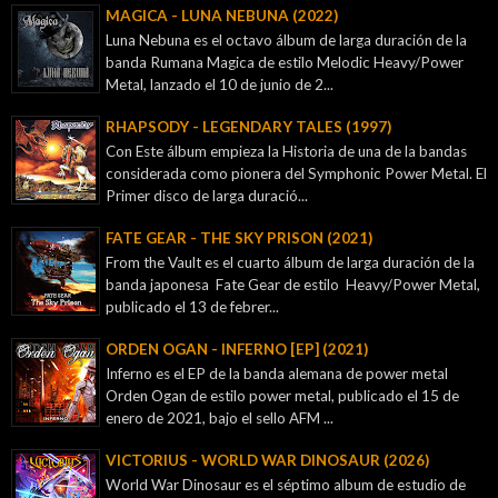
MAGICA - LUNA NEBUNA (2022)
Luna Nebuna es el octavo álbum de larga duración de la
banda Rumana Magica de estilo Melodic Heavy/Power
Metal, lanzado el 10 de junio de 2...
RHAPSODY - LEGENDARY TALES (1997)
Con Este álbum empieza la Historia de una de la bandas
considerada como pionera del Symphonic Power Metal. El
Primer disco de larga duració...
FATE GEAR - THE SKY PRISON (2021)
From the Vault es el cuarto álbum de larga duración de la
banda japonesa Fate Gear de estilo Heavy/Power Metal,
publicado el 13 de febrer...
ORDEN OGAN - INFERNO [EP] (2021)
Inferno es el EP de la banda alemana de power metal
Orden Ogan de estilo power metal, publicado el 15 de
enero de 2021, bajo el sello AFM ...
VICTORIUS - WORLD WAR DINOSAUR (2026)
World War Dinosaur es el séptimo album de estudio de