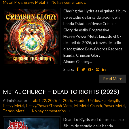
Metal
,
Progressive Metal
No hay comentarios.
Chasing the Hydra es el quinto álbum
de estudio de larga duracion de la
banda Estadounidense Crimson
Glory de estilo Progressive
Heavy/Power Metal, lanzado el 07
de abril de 2026, a través del sello
discográfico BraveWords Records.
Banda: Crimson Glory
Album: Chasing...
Share:
Read More
METAL CHURCH - DEAD TO RIGHTS (2026)
Administrador
abril 22, 2026
2026
,
Estados Unidos
,
Full-length
,
Heavy Metal
,
Heavy/Power/Thrash Metal
,
M
,
Metal Church
,
Power Metal
,
Thrash Metal
No hay comentarios.
Dead To Rights es el decimo cuarto
álbum de estudio de la banda