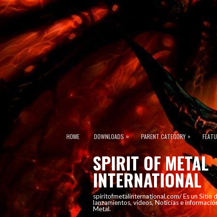
»
»
HOME
DOWNLOADS
PARENT CATEGORY
FEAT
SPIRIT OF METAL
INTERNATIONAL
spiritofmetalinternational.com/ Es un Sitio
lanzamientos, vídeos, Noticias e informació
Metal.