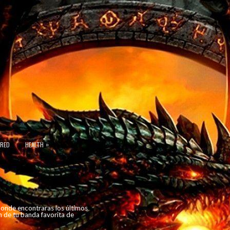
»
URED
HEALTH
 donde encontraras los últimos
n de tu banda favorita de