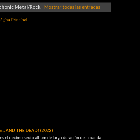
phonic Metal/Rock
.
Mostrar todas las entradas
ágina Principal
G… AND THE DEAD! (2022)
s el decimo sexto álbum de larga duración de la banda