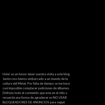
Hola! es un honor tener vuestra visita a este blog.
Juntos nos hemos embarcado a un mundo de la
cultura del Metal. Por falta de tiempo se me hace
casi imposible complacer peticiones de álbumes.
Disfruta todo el contenido que esta en el sitio y
recuerda una forma de agradecer es NO USAR
BLOQUEADORES DE ANUNCIOS para seguir