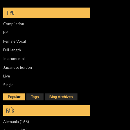
TIPO
Compilation
EP
Female Vocal
Full-length
Instrumental
Japanese Edition
Live
Single
Popular
Tags
Blog Archives
PAÍS
Alemania
(165)