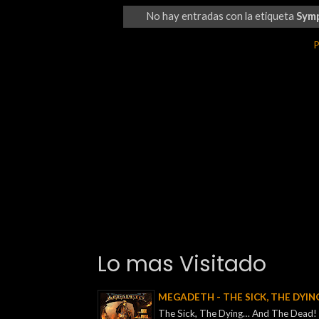
No hay entradas con la etiqueta
Sym
P
Lo mas Visitado
MEGADETH - THE SICK, THE DYIN
The Sick, The Dying… And The Dead! e