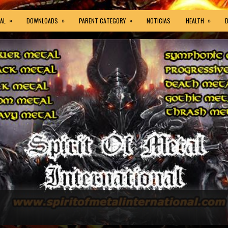
»
»
»
»
AL
DOWNLOADS
PARENT CATEGORY
NOTICIAS
HEALTH