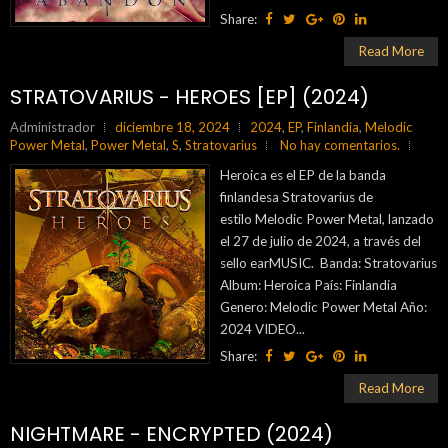
Share:
Read More
STRATOVARIUS - HEROES [EP] (2024)
Administrador
diciembre 18, 2024
2024
,
EP
,
Finlandia
,
Melodic
Power Metal
,
Power Metal
,
S
,
Stratovarius
No hay comentarios.
Heroica es el EP de la banda
finlandesa Stratovarius de
estilo Melodic Power Metal, lanzado
el 27 de julio de 2024, a través del
sello earMUSIC. Banda: Stratovarius
Album: Heroica País: Finlandia
Genero: Melodic Power Metal Año:
2024 VIDEO...
Share:
Read More
NIGHTMARE - ENCRYPTED (2024)