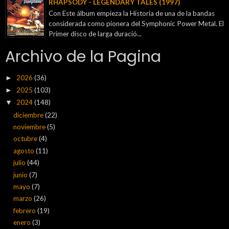
RHAPSODY - LEGENDARY TALES (1997)
Con Este álbum empieza la Historia de una de la bandas
considerada como pionera del Symphonic Power Metal. El
Primer disco de larga duració...
Archivo de la Pagina
2026
(36)
►
2025
(103)
►
2024
(148)
▼
diciembre
(22)
noviembre
(5)
octubre
(4)
agosto
(11)
julio
(44)
junio
(7)
mayo
(7)
marzo
(26)
febrero
(19)
enero
(3)