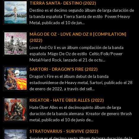
TIERRA SANTA- DESTINO (2022)
Destino es el decimo segundo álbum de larga duración de
la banda española Tierra Santa de estilo Power/Heavy
Metal, publicado el 10 de jun...
MÄGO DE OZ - LOVE AND OZ II [COMPILATION]
(2022)
Love And Oz Ii es un álbum compilación de la banda
española Mägo De Oz de estilo Celtic/Folk/Power
Metal/Hard Rock, lanzado el 21 de octu...
SARTORI - DRAGON'S FIRE (2022)
Dragon's Fire es el álbum debut de la banda
estadounidense de Heavy metal, Sartori, publicado el 28
de enero de 2022, a través del sell...
KREATOR - ‎HATE ÜBER ALLES (2022)
Hate Über Alles es el decimoquinto álbum de larga
duración de la banda alemana Kreator de genero thrash
metal, publicado el 10 de junio de...
STRATOVARIUS - SURVIVE (2022)
Survive es el decimo sexto álbum de larga duración de la