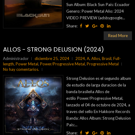
Sun Album: Black Sun País: Ecuador
Genero: Power Metal Año: 2024
VIDEO PREVIEW (adsbygoogle...
Share:
Read More
ALLOS - STRONG DELUSION (2024)
Administrador
diciembre 25, 2024
2024
,
A
,
Allos
,
Brasil
,
Full-
length
,
Power Metal
,
Power/Progressive Metal
,
Progressive Metal
No hay comentarios.
Strong Delusion es el segundo album
de estudio de larga duracion de la
banda brasileña Allos de
estilo Power/Progressive Metal,
lanzado el 04 de octubre de 2024, a
traves del sello En Hakkore Records
Banda: Allos Album: Strong Delusion
País:...
Share: