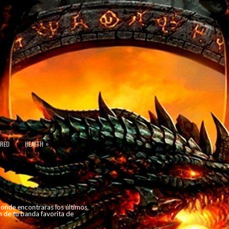
»
URED
HEALTH
 donde encontraras los últimos
n de tu banda favorita de