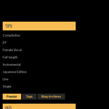
TIPO
Compilation
EP
Female Vocal
Full-length
Instrumental
Japanese Edition
Live
Single
Popular
Tags
Blog Archives
PAÍS