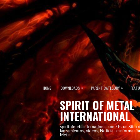
»
»
HOME
DOWNLOADS
PARENT CATEGORY
FEAT
SPIRIT OF METAL
INTERNATIONAL
spiritofmetalinternational.com/ Es un Sitio
lanzamientos, vídeos, Noticias e informació
Metal.