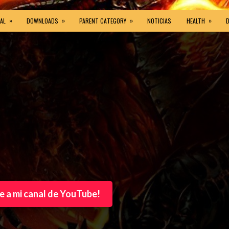
»
»
»
»
AL
DOWNLOADS
PARENT CATEGORY
NOTICIAS
HEALTH
e a mi canal de YouTube!