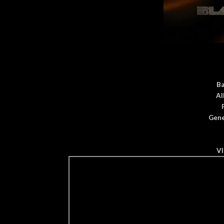
B
Al
Gene
V