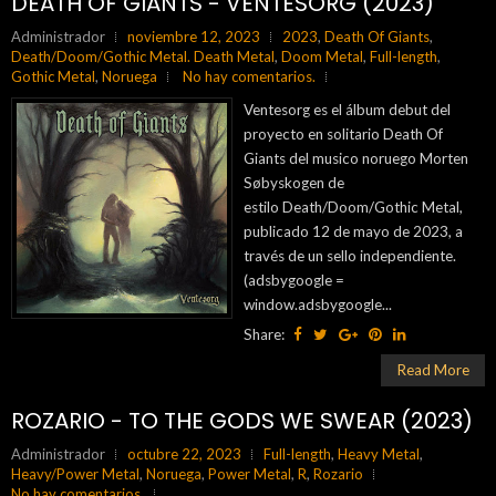
DEATH OF GIANTS - VENTESORG (2023)
Administrador
noviembre 12, 2023
2023
,
Death Of Giants
,
Death/Doom/Gothic Metal. Death Metal
,
Doom Metal
,
Full-length
,
Gothic Metal
,
Noruega
No hay comentarios.
Ventesorg es el álbum debut del
proyecto en solitario Death Of
Giants del musico noruego Morten
Søbyskogen de
estilo Death/Doom/Gothic Metal,
publicado 12 de mayo de 2023, a
través de un sello independiente.
(adsbygoogle =
window.adsbygoogle...
Share:
Read More
ROZARIO - TO THE GODS WE SWEAR (2023)
Administrador
octubre 22, 2023
Full-length
,
Heavy Metal
,
Heavy/Power Metal
,
Noruega
,
Power Metal
,
R
,
Rozario
No hay comentarios.