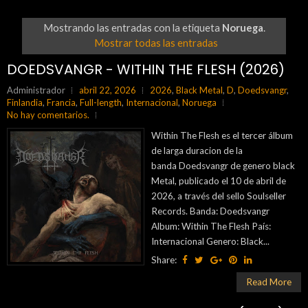
Mostrando las entradas con la etiqueta
Noruega
.
Mostrar todas las entradas
DOEDSVANGR - WITHIN THE FLESH (2026)
Administrador
abril 22, 2026
2026
,
Black Metal
,
D
,
Doedsvangr
,
Finlandia
,
Francia
,
Full-length
,
Internacional
,
Noruega
No hay comentarios.
Within The Flesh es el tercer álbum
de larga duracion de la
banda Doedsvangr de genero black
Metal, publicado el 10 de abril de
2026, a través del sello Soulseller
Records. Banda: Doedsvangr
Album: Within The Flesh País:
Internacional Genero: Black...
Share:
Read More