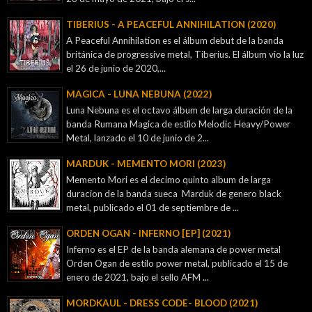
TIBERIUS - A PEACEFUL ANNIHILATION (2020)
A Peaceful Annihilation es el álbum debut de la banda
británica de progressive metal, Tiberius. El álbum vio la luz
el 26 de junio de 2020,...
MAGICA - LUNA NEBUNA (2022)
Luna Nebuna es el octavo álbum de larga duración de la
banda Rumana Magica de estilo Melodic Heavy/Power
Metal, lanzado el 10 de junio de 2...
MARDUK - MEMENTO MORI (2023)
Memento Mori es el decimo quinto album de larga
duracion de la banda sueca Marduk de genero black
metal, publicado el 01 de septiembre de ...
ORDEN OGAN - INFERNO [EP] (2021)
Inferno es el EP de la banda alemana de power metal
Orden Ogan de estilo power metal, publicado el 15 de
enero de 2021, bajo el sello AFM ...
MORDKAUL - DRESS CODE- BLOOD (2021)