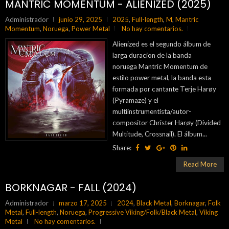
MANTRIC MOMENTUM - ALIENIZED (2025)
Administrador
junio 29, 2025
2025
,
Full-length
,
M
,
Mantric
Momentum
,
Noruega
,
Power Metal
No hay comentarios.
Alienized es el segundo álbum de
larga duracion de la banda
noruega Mantric Momentum de
estilo power metal, la banda esta
formada por cantante Terje Harøy
(Pyramaze) y el
multiinstrumentista/autor-
compositor Christer Harøy (Divided
Multitude, Crossnail). El álbum...
Share:
Read More
BORKNAGAR - FALL (2024)
Administrador
marzo 17, 2025
2024
,
Black Metal
,
Borknagar
,
Folk
Metal
,
Full-length
,
Noruega
,
Progressive Viking/Folk/Black Metal
,
Viking
Metal
No hay comentarios.