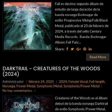
Fall es decimo segundo álbum de
estudio de larga duración de la
banda noruega Borknagar de
estilo Progressive Viking/Folk/Black
Metal, publicado el 23 de febrero de
2024, a través del sello Century
Media Records. Banda: Borknagar
Album: Fall País:...
Share:
Read More
DARKTRAIL - CREATURES OF THE WOODS
(2024)
Administrador
febrero 24, 2025
2024
,
Female Vocal
,
Full-length
,
Noruega
,
Power Metal
,
Symphonic Metal
,
Symphonic/Power Metal
No hay comentarios.
Creatures of the Woods es el álbum
debut de la banda noruega Darktrail
de estilo Symphonic/Power Metal,