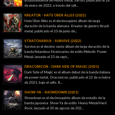
estadounidense de Heavy metal, Sartori, publicado el 28
de enero de 2022, a través del sell...
KREATOR - ‎HATE ÜBER ALLES (2022)
Hate Über Alles es el decimoquinto álbum de larga
duración de la banda alemana Kreator de genero thrash
metal, publicado el 10 de junio de...
STRATOVARIUS - SURVIVE (2022)
Survive es el decimo sexto álbum de larga duración de la
banda finlandesa Stratovarius de estilo Melodic Power
Metal, lanzado el 23 de sept...
DRACONICON - DARK SIDE OF MAGIC (2021)
Dark Side of Magic es el album debut de la banda italiana
de power metal, Draconicon, publicado el 22 de octubre
de 2021, bajo el sello B...
SHOW-YA - SHOWDOWN (2021)
Showdown es el decimoquinto álbum de estudio de la
banda japonesa Show-Ya de estilo Heavy Metal/Hard
Rock, lanzado el 30 de agosto de 202...