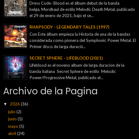
Dress Code- Blood es el álbum debut de la banda
belga, Mordkaul de estilo Melodic Death Metal, publicado
el 29 de enero de 2021, bajo el se...
RHAPSODY - LEGENDARY TALES (1997)
Con Este álbum empieza la Historia de una de la bandas
considerada como pionera del Symphonic Power Metal. El
Primer disco de larga duració...
SECRET SPHERE - LIFEBLOOD (2021)
Lifeblood es el noveno album de larga duracion de la
banda italiana Secret Sphere de estilo Melodic
Power/Progressive Metal, publicado el...
Archivo de la Pagina
2026
(36)
▼
julio
(2)
junio
(5)
mayo
(5)
abril
(24)