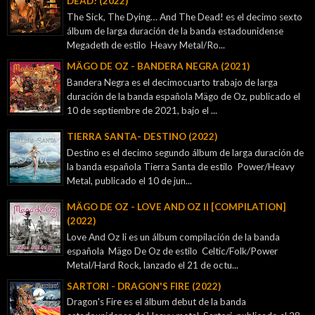
DEAD! (2022)
The Sick, The Dying… And The Dead! es el decimo sexto
álbum de larga duración de la banda estadounidense
Megadeth de estilo Heavy Metal/Ro...
MÄGO DE OZ - BANDERA NEGRA (2021)
Bandera Negra es el decimocuarto trabajo de larga
duración de la banda española Mägo de Oz, publicado el
10 de septiembre de 2021, bajo el ...
TIERRA SANTA- DESTINO (2022)
Destino es el decimo segundo álbum de larga duración de
la banda española Tierra Santa de estilo Power/Heavy
Metal, publicado el 10 de jun...
MÄGO DE OZ - LOVE AND OZ II [COMPILATION]
(2022)
Love And Oz Ii es un álbum compilación de la banda
española Mägo De Oz de estilo Celtic/Folk/Power
Metal/Hard Rock, lanzado el 21 de octu...
SARTORI - DRAGON'S FIRE (2022)
Dragon's Fire es el álbum debut de la banda