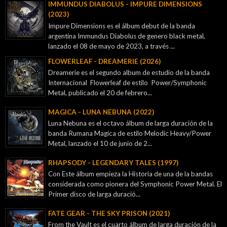
IMMUNDUS DIABOLUS - IMPURE DIMENSIONS
(2023)
Impure Dimensions es el álbum debut de la banda
argentina Immundus Diabolus de genero black metal,
lanzado el 08 de mayo de 2023, a través ...
FLOWERLEAF - DREAMERIE (2026)
Dreamerie es el segundo album de estudio de la banda
Internacional Flowerleaf de estilo Power/Symphonic
Metal, publicado el 20 de febrero...
MAGICA - LUNA NEBUNA (2022)
Luna Nebuna es el octavo álbum de larga duración de la
banda Rumana Magica de estilo Melodic Heavy/Power
Metal, lanzado el 10 de junio de 2...
RHAPSODY - LEGENDARY TALES (1997)
Con Este álbum empieza la Historia de una de la bandas
considerada como pionera del Symphonic Power Metal. El
Primer disco de larga duració...
FATE GEAR - THE SKY PRISON (2021)
From the Vault es el cuarto álbum de larga duración de la