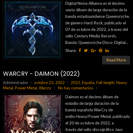
Digital Noise Alliance es el decimo
sexto álbum de larga duración de la
banda estadounidense Queensrÿche,
de genero Hard Rock, publicado el
07 de octubre de 2022, a travez del
sello Century Media Records.
Banda: Queensrÿche Disco: Digital...
Share:
Read More
WARCRY - DAIMON (2022)
Administrador
octubre 23, 2022
2022
,
España
,
Full-length
,
Heavy
Metal
,
Power Metal
,
Warcry
No hay comentarios.
Daimon es el decimo álbum de
estudio de larga duración de la
banda española WarCry de
estilo Heavy/Power Metal, publicado
el 20 de octubre de 2022, a
través del sello discográfico Jaus