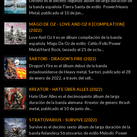
Destino es el decimo segundo álbum de larga duración de
la banda española Tierra Santa de estilo Power/Heavy
Metal, publicado el 10 de jun...
MÄGO DE OZ - LOVE AND OZ II [COMPILATION]
(2022)
Love And Oz Ii es un álbum compilación de la banda
española Mägo De Oz de estilo Celtic/Folk/Power
Metal/Hard Rock, lanzado el 21 de octu...
SARTORI - DRAGON'S FIRE (2022)
Dragon's Fire es el álbum debut de la banda
estadounidense de Heavy metal, Sartori, publicado el 28
de enero de 2022, a través del sell...
KREATOR - ‎HATE ÜBER ALLES (2022)
Hate Über Alles es el decimoquinto álbum de larga
duración de la banda alemana Kreator de genero thrash
metal, publicado el 10 de junio de...
STRATOVARIUS - SURVIVE (2022)
Survive es el decimo sexto álbum de larga duración de la
banda finlandesa Stratovarius de estilo Melodic Power