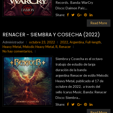
Records. Banda: WarCry
Disco: Daimon País:...
Share:
Read More
RENACER - SIEMBRA Y COSECHA (2022)
Administrador
octubre 23, 2022
2022
,
Argentina
,
Full-length
,
Heavy Metal
,
Melodic Heavy Metal
,
R
,
Renacer
No hay comentarios.
Siembra y Cosecha es el octavo
trabajo de estudio de larga
duración de la banda
argentina Renacer de estilo Melodic
Heavy Metal, publicado el 17 de
octubre de 2022, a través del
sello Icarus Music. Banda: Renacer
Disco: Siembra...
Share:
Read More