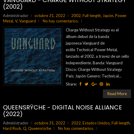
VANGUARD - CHARGE WITHOUT STRATEGY
(2002)
Administrador
octubre 31, 2022
2002
,
Full-length
,
Japón
,
Power
Metal
,
V
,
Vanguard
No hay comentarios.
Charge Without Strategy es el
álbum debut de la banda
japonesa Vanguard de
estilo Technical Power Metal,
lanzado el 2002, a travez de un sello
independiente. Banda: Vanguard
Disco: Charge Without Strategy
País: Japón Genero: Technical...
Share:
Read More
QUEENSRŸCHE - DIGITAL NOISE ALLIANCE
(2022)
Administrador
octubre 31, 2022
2022
,
Estados Unidos
,
Full-length
,
Hard Rock
,
Q
,
Queensrÿche
No hay comentarios.