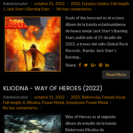
Administrador
octubre 31, 2022
2022
,
Estados Unidos
,
Full-length
,
J
,
Jack Starr's Burning Starr
No hay comentarios.
Souls of the Innocent es el octavo
álbum de la banda estadounidense
de heavy metal Jack Starr's Burning
Starr, publicado el 15 de julio de
2022, a traves del sello Global Rock
Records. Banda: Jack Starr's
Burning...
Share:
Read More
KLIODNA - WAY OF HEROES (2022)
Administrador
octubre 31, 2022
2022
,
Bielorrusia
,
Female Vocal
,
Full-length
,
K
,
Kliodna
,
Power Metal
,
Symphonic Power Metal
No hay comentarios.
Way of Heroes es el segundo
álbum de estudio de la banda
Bielorrusia Kliodna de