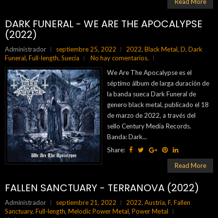
Read More
DARK FUNERAL - WE ARE THE APOCALYPSE
(2022)
Administrador
septiembre 25, 2022
2022
,
Black Metal
,
D
,
Dark
Funeral
,
Full-length
,
Suecia
No hay comentarios.
We Are The Apocalypse es el
séptimo álbum de larga duración de
la banda sueca Dark Funeral de
genero black metal, publicado el 18
de marzo de 2022, a través del
sello Century Media Records.
Banda: Dark...
Share:
Read More
FALLEN SANCTUARY - TERRANOVA (2022)
Administrador
septiembre 21, 2022
2022
,
Austria
,
F
,
Fallen
Sanctuary
,
Full-length
,
Melodic Power Metal
,
Power Metal