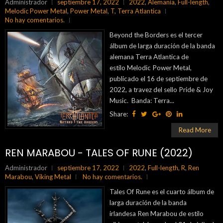
Administrador
septiembre 17, 2022
2022
,
Alemania
,
Full-length
,
Melodic Power Metal
,
Power Metal
,
T
,
Terra Atlantica
No hay comentarios.
Beyond the Borders es el tercer
álbum de larga duración de la banda
alemana Terra Atlantica de
estilo Melodic Power Metal,
publicado el 16 de septiembre de
2022, a travez del sello Pride & Joy
Music. Banda: Terra...
Share:
Read More
REN MARABOU - TALES OF RUNE (2022)
Administrador
septiembre 17, 2022
2022
,
Full-length
,
R
,
Ren
Marabou
,
Viking Metal
No hay comentarios.
Tales Of Rune es el cuarto álbum de
larga duración de la banda
irlandesa Ren Marabou de estilo