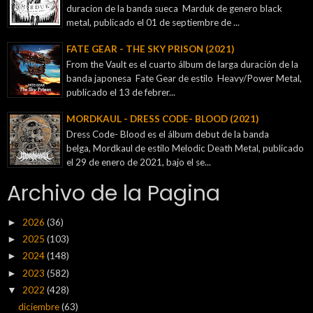
duracion de la banda sueca Marduk de genero black
metal, publicado el 01 de septiembre de ...
FATE GEAR - THE SKY PRISON (2021)
From the Vault es el cuarto álbum de larga duración de la
banda japonesa Fate Gear de estilo Heavy/Power Metal,
publicado el 13 de febrer...
MORDKAUL - DRESS CODE- BLOOD (2021)
Dress Code- Blood es el álbum debut de la banda
belga, Mordkaul de estilo Melodic Death Metal, publicado
el 29 de enero de 2021, bajo el se...
Archivo de la Pagina
2026
(36)
►
2025
(103)
►
2024
(148)
►
2023
(582)
►
2022
(428)
▼
diciembre
(63)