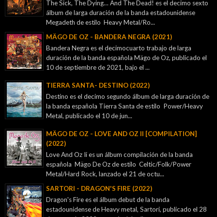
The Sick, The Dying… And The Dead! es el decimo sexto
álbum de larga duración de la banda estadounidense
Megadeth de estilo Heavy Metal/Ro...
MÄGO DE OZ - BANDERA NEGRA (2021)
Bandera Negra es el decimocuarto trabajo de larga
duración de la banda española Mägo de Oz, publicado el
10 de septiembre de 2021, bajo el ...
TIERRA SANTA- DESTINO (2022)
Destino es el decimo segundo álbum de larga duración de
la banda española Tierra Santa de estilo Power/Heavy
Metal, publicado el 10 de jun...
MÄGO DE OZ - LOVE AND OZ II [COMPILATION]
(2022)
Love And Oz Ii es un álbum compilación de la banda
española Mägo De Oz de estilo Celtic/Folk/Power
Metal/Hard Rock, lanzado el 21 de octu...
SARTORI - DRAGON'S FIRE (2022)
Dragon's Fire es el álbum debut de la banda
estadounidense de Heavy metal, Sartori, publicado el 28