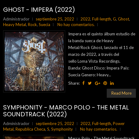
GHOST - IMPERA (2022)
Administrador
septiembre 25, 2022
2022
,
Full-length
,
G
,
Ghost
,
Heavy Metal
,
Rock
,
Suecia
No hay comentarios.
Impera es el quinto álbum estudio de
la banda sueca de Heavy
Metal/Rock Ghost, lanzado el 11 de
marzo de 2022, a través del
sello Loma Vista Recordings.
Banda: Ghost Disco: Impera País:
Suecia Genero: Heavy...
Share:
Read More
SYMPHONITY - MARCO POLO - THE METAL
SOUNDTRACK (2022)
Administrador
septiembre 25, 2022
2022
,
Full-length
,
Power
Metal
,
Republica Checa
,
S
,
Symphonity
No hay comentarios.
Marco Polo - The Metal Soundtrack