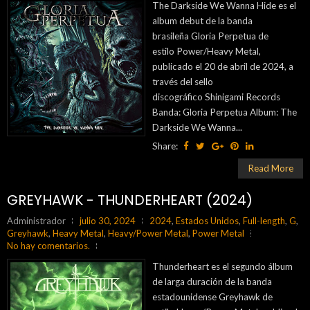
The Darkside We Wanna Hide es el
album debut de la banda
brasileña Gloria Perpetua de
estilo Power/Heavy Metal,
publicado el 20 de abril de 2024, a
través del sello
discográfico Shinigami Records
Banda: Gloria Perpetua Album: The
Darkside We Wanna...
Share:
Read More
GREYHAWK - THUNDERHEART (2024)
Administrador
julio 30, 2024
2024
,
Estados Unidos
,
Full-length
,
G
,
Greyhawk
,
Heavy Metal
,
Heavy/Power Metal
,
Power Metal
No hay comentarios.
Thunderheart es el segundo álbum
de larga duración de la banda
estadounidense Greyhawk de