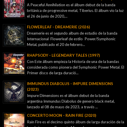
A Peaceful Annihilation es el álbum debut de la banda
británica de progressive metal, Tiberius. El álbum vio la luz
el 26 de junio de 2020,...
FLOWERLEAF - DREAMERIE (2026)
Dreamerie es el segundo album de estudio de la banda
Internacional Flowerleaf de estilo Power/Symphonic
Metal, publicado el 20 de febrero...
RHAPSODY - LEGENDARY TALES (1997)
Con Este álbum empieza la Historia de una de la bandas
considerada como pionera del Symphonic Power Metal. El
Primer disco de larga duració...
IMMUNDUS DIABOLUS - IMPURE DIMENSIONS
(2023)
Impure Dimensions es el álbum debut de la banda
argentina Immundus Diabolus de genero black metal,
lanzado el 08 de mayo de 2023, a través ...
CONCERTO MOON - RAIN FIRE (2020)
Rain Fire es el decimo quinto álbum de larga duración de la