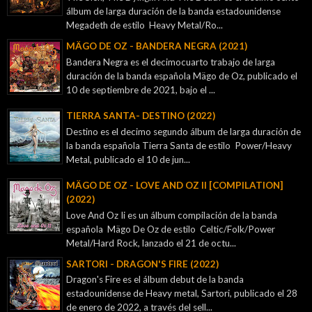
álbum de larga duración de la banda estadounidense
Megadeth de estilo Heavy Metal/Ro...
MÄGO DE OZ - BANDERA NEGRA (2021)
Bandera Negra es el decimocuarto trabajo de larga
duración de la banda española Mägo de Oz, publicado el
10 de septiembre de 2021, bajo el ...
TIERRA SANTA- DESTINO (2022)
Destino es el decimo segundo álbum de larga duración de
la banda española Tierra Santa de estilo Power/Heavy
Metal, publicado el 10 de jun...
MÄGO DE OZ - LOVE AND OZ II [COMPILATION]
(2022)
Love And Oz Ii es un álbum compilación de la banda
española Mägo De Oz de estilo Celtic/Folk/Power
Metal/Hard Rock, lanzado el 21 de octu...
SARTORI - DRAGON'S FIRE (2022)
Dragon's Fire es el álbum debut de la banda
estadounidense de Heavy metal, Sartori, publicado el 28
de enero de 2022, a través del sell...