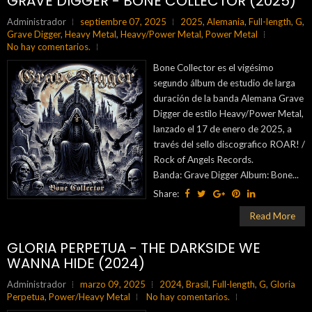
GRAVE DIGGER - BONE COLLECTOR (2025)
Administrador
septiembre 07, 2025
2025
,
Alemania
,
Full-length
,
G
,
Grave Digger
,
Heavy Metal
,
Heavy/Power Metal
,
Power Metal
No hay comentarios.
Bone Collector es el vigésimo
segundo álbum de estudio de larga
duración de la banda Alemana Grave
Digger de estilo Heavy/Power Metal,
lanzado el 17 de enero de 2025, a
través del sello discografico ROAR! /
Rock of Angels Records.
Banda: Grave Digger Album: Bone...
Share:
Read More
GLORIA PERPETUA - THE DARKSIDE WE
WANNA HIDE (2024)
Administrador
marzo 09, 2025
2024
,
Brasil
,
Full-length
,
G
,
Gloria
Perpetua
,
Power/Heavy Metal
No hay comentarios.