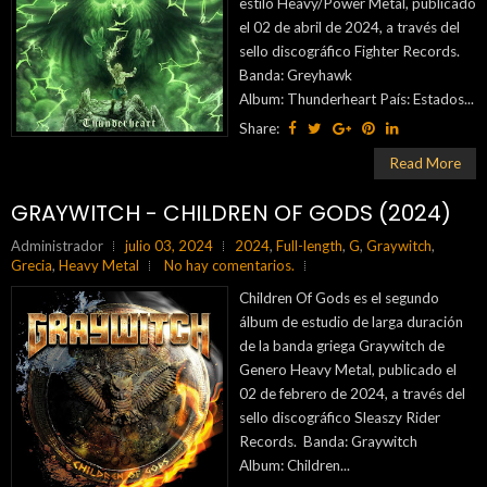
estilo Heavy/Power Metal, publicado
el 02 de abril de 2024, a través del
sello discográfico Fighter Records.
Banda: Greyhawk
Album: Thunderheart País: Estados...
Share:
Read More
GRAYWITCH - CHILDREN OF GODS (2024)
Administrador
julio 03, 2024
2024
,
Full-length
,
G
,
Graywitch
,
Grecia
,
Heavy Metal
No hay comentarios.
Children Of Gods es el segundo
álbum de estudio de larga duración
de la banda griega Graywitch de
Genero Heavy Metal, publicado el
02 de febrero de 2024, a través del
sello discográfico Sleaszy Rider
Records. Banda: Graywitch
Album: Children...