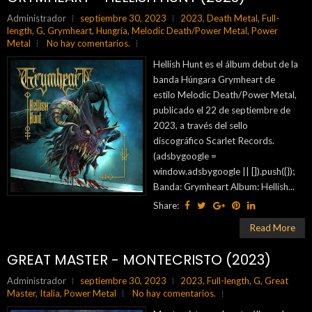
Administrador
septiembre 30, 2023
2023
,
Death Metal
,
Full-
length
,
G
,
Grymheart
,
Hungría
,
Melodic Death/Power Metal
,
Power
Metal
No hay comentarios.
Hellish Hunt es el álbum debut de la
banda Húngara Grymheart de
estilo Melodic Death/Power Metal,
publicado el 22 de septiembre de
2023, a través del sello
discográfico Scarlet Records.
(adsbygoogle =
window.adsbygoogle || []).push({});
Banda: Grymheart Album: Hellish...
Share:
Read More
GREAT MASTER - MONTECRISTO (2023)
Administrador
septiembre 30, 2023
2023
,
Full-length
,
G
,
Great
Master
,
Italia
,
Power Metal
No hay comentarios.