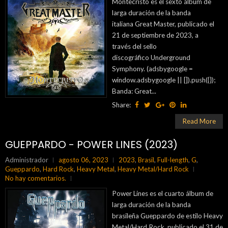
Montecristo es el sexto álbum de
larga duración de la banda
italiana Great Master, publicado el
21 de septiembre de 2023, a
través del sello
discográfico Underground
Symphony. (adsbygoogle =
window.adsbygoogle || []).push({});
Banda: Great...
Share:
Read More
GUEPPARDO - POWER LINES (2023)
Administrador
agosto 06, 2023
2023
,
Brasil
,
Full-length
,
G
,
Gueppardo
,
Hard Rock
,
Heavy Metal
,
Heavy Metal/Hard Rock
No hay comentarios.
Power Lines es el cuarto álbum de
larga duración de la banda
brasileña Gueppardo de estilo Heavy
Metal/Hard Rock, publicado el 31 de