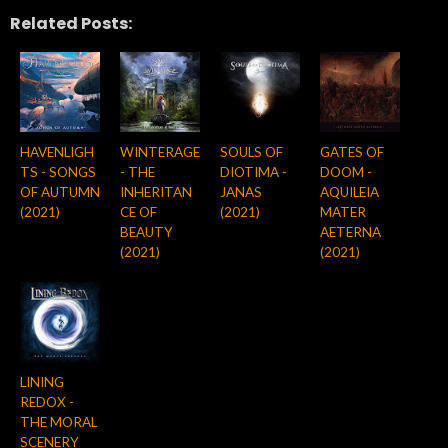
Related Posts:
HAVENLIGH
WINTERAGE
SOULS OF
GATES OF
TS - SONGS
- THE
DIOTIMA -
DOOM -
OF AUTUMN
INHERITAN
JANAS
AQUILEIA
(2021)
CE OF
(2021)
MATER
BEAUTY
AETERNA
(2021)
(2021)
LINING
REDOX -
THE MORAL
SCENERY