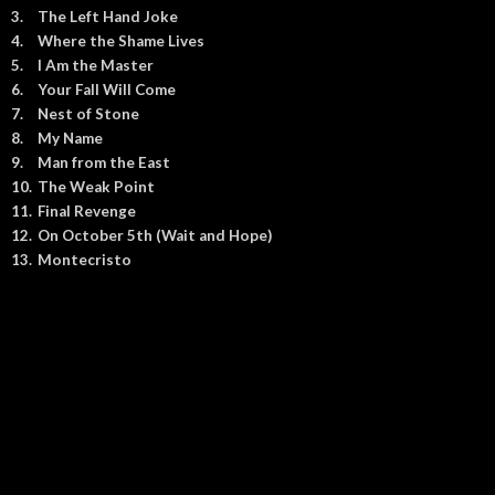
3.
The Left Hand Joke
4.
Where the Shame Lives
5.
I Am the Master
6.
Your Fall Will Come
7.
Nest of Stone
8.
My Name
9.
Man from the East
10.
The Weak Point
11.
Final Revenge
12.
On October 5th (Wait and Hope)
13.
Montecristo