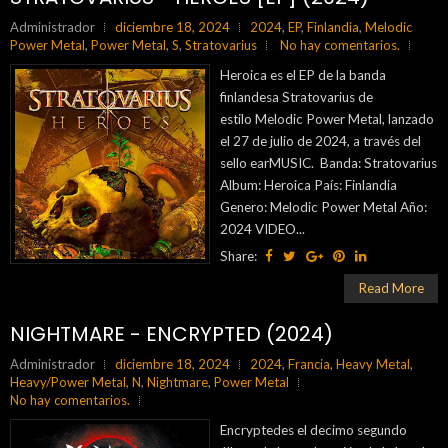
Administrador
diciembre 18, 2024
2024
,
EP
,
Finlandia
,
Melodic
Power Metal
,
Power Metal
,
S
,
Stratovarius
No hay comentarios.
Heroica es el EP de la banda
finlandesa Stratovarius de
estilo Melodic Power Metal, lanzado
el 27 de julio de 2024, a través del
sello earMUSIC. Banda: Stratovarius
Album: Heroica País: Finlandia
Genero: Melodic Power Metal Año:
2024 VIDEO...
Share:
Read More
NIGHTMARE - ENCRYPTED (2024)
Administrador
diciembre 18, 2024
2024
,
Francia
,
Heavy Metal
,
Heavy/Power Metal
,
N
,
Nightmare
,
Power Metal
No hay comentarios.
Encryptedes el decimo segundo