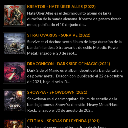
KREATOR - ‎HATE ÜBER ALLES (2022)
Hate Über Alles es el decimoquinto álbum de larga
duración de la banda alemana Kreator de genero thrash
metal, publicado el 10 de junio de...
STRATOVARIUS - SURVIVE (2022)
Survive es el decimo sexto álbum de larga duración de la
banda finlandesa Stratovarius de estilo Melodic Power
Metal, lanzado el 23 de sept...
DRACONICON - DARK SIDE OF MAGIC (2021)
Dark Side of Magic es el album debut de la banda italiana
de power metal, Draconicon, publicado el 22 de octubre
de 2021, bajo el sello B...
SHOW-YA - SHOWDOWN (2021)
Showdown es el decimoquinto álbum de estudio de la
banda japonesa Show-Ya de estilo Heavy Metal/Hard
Rock, lanzado el 30 de agosto de 202...
CELTIAN - SENDAS DE LEYENDA (2021)
Sendas de Leyenda es el tercer trabajo de larga