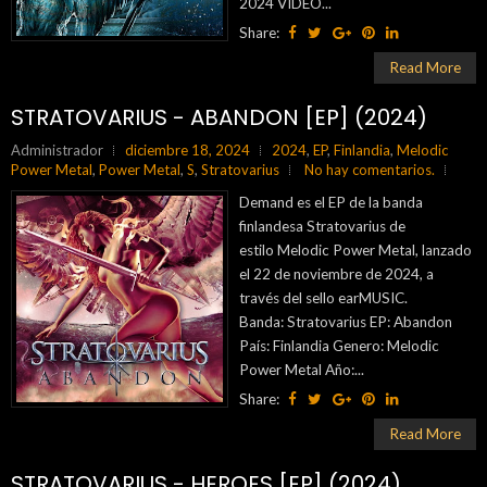
2024 VIDEO...
Share:
Read More
STRATOVARIUS - ABANDON [EP] (2024)
Administrador
diciembre 18, 2024
2024
,
EP
,
Finlandia
,
Melodic
Power Metal
,
Power Metal
,
S
,
Stratovarius
No hay comentarios.
Demand es el EP de la banda
finlandesa Stratovarius de
estilo Melodic Power Metal, lanzado
el 22 de noviembre de 2024, a
través del sello earMUSIC.
Banda: Stratovarius EP: Abandon
País: Finlandia Genero: Melodic
Power Metal Año:...
Share:
Read More
STRATOVARIUS - HEROES [EP] (2024)