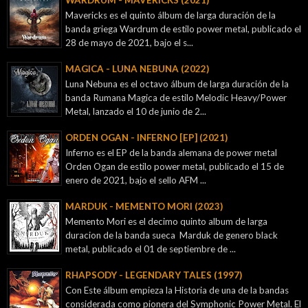
Mavericks es el quinto álbum de larga duración de la
banda griega Wardrum de estilo power metal, publicado el
28 de mayo de 2021, bajo el s...
MAGICA - LUNA NEBUNA (2022)
Luna Nebuna es el octavo álbum de larga duración de la
banda Rumana Magica de estilo Melodic Heavy/Power
Metal, lanzado el 10 de junio de 2...
ORDEN OGAN - INFERNO [EP] (2021)
Inferno es el EP de la banda alemana de power metal
Orden Ogan de estilo power metal, publicado el 15 de
enero de 2021, bajo el sello AFM ...
MARDUK - MEMENTO MORI (2023)
Memento Mori es el decimo quinto album de larga
duracion de la banda sueca Marduk de genero black
metal, publicado el 01 de septiembre de ...
RHAPSODY - LEGENDARY TALES (1997)
Con Este álbum empieza la Historia de una de la bandas
considerada como pionera del Symphonic Power Metal. El