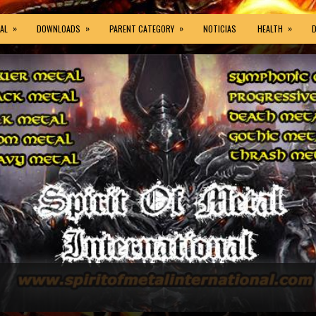
»
»
»
»
AL
DOWNLOADS
PARENT CATEGORY
NOTICIAS
HEALTH