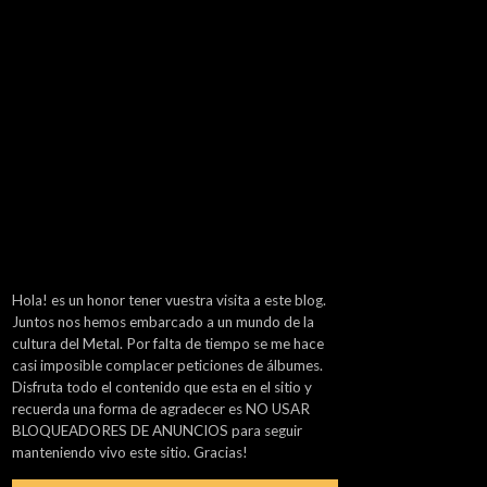
Hola! es un honor tener vuestra visita a este blog.
Juntos nos hemos embarcado a un mundo de la
cultura del Metal. Por falta de tiempo se me hace
casi imposible complacer peticiones de álbumes.
Disfruta todo el contenido que esta en el sitio y
recuerda una forma de agradecer es NO USAR
BLOQUEADORES DE ANUNCIOS para seguir
manteniendo vivo este sitio. Gracias!