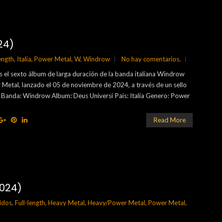
24)
length
,
Italia
,
Power Metal
,
W
,
Windrow
No hay comentarios.
s el sexto álbum de larga duración de la banda italiana Windrow
 Metal, lanzado el 05 de noviembre de 2024, a través de un sello
 Banda: Windrow Album: Deus Universi País: Italia Genero: Power
Read More
2024)
idos
,
Full-length
,
Heavy Metal
,
Heavy/Power Metal
,
Power Metal
,