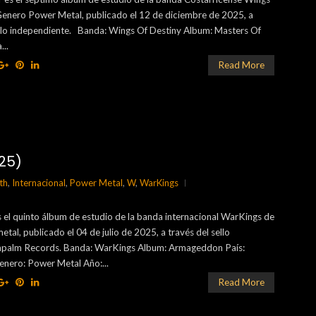
Genero Power Metal, publicado el 12 de diciembre de 2025, a
ello independiente. Banda: Wings Of Destiny Album: Masters Of
...
Read More
25)
th
,
Internacional
,
Power Metal
,
W
,
WarKings
el quinto álbum de estudio de la banda internacional WarKings de
tal, publicado el 04 de julio de 2025, a través del sello
apalm Records. Banda: WarKings Album: Armageddon País:
enero: Power Metal Año:...
Read More