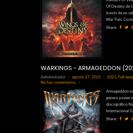
Of Destiny de 
través de un s
War País: Costa
Share:
WARKINGS - ARMAGEDDON (20
Administrador
agosto 27, 2025
2025
,
Full-leng
No hay comentarios.
Armageddon es 
genero power me
discográfico N
Internacional G
Share: