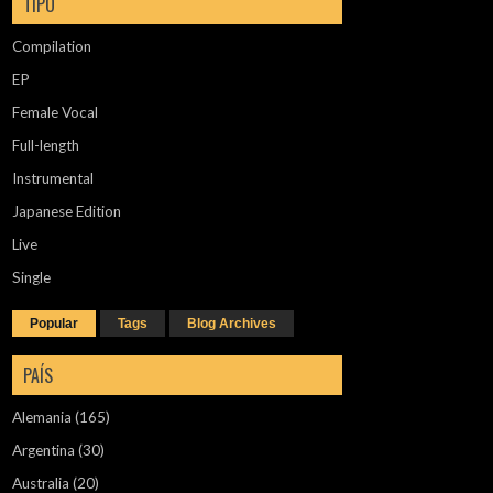
TIPO
Compilation
EP
Female Vocal
Full-length
Instrumental
Japanese Edition
Live
Single
Popular
Tags
Blog Archives
PAÍS
Alemania
(165)
Argentina
(30)
Australia
(20)