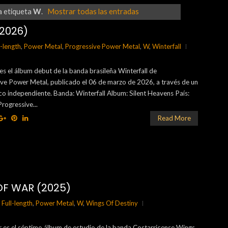
a etiqueta
W
.
Mostrar todas las entradas
(2026)
l-length
,
Power Metal
,
Progressive Power Metal
,
W
,
Winterfall
es el álbum debut de la banda brasileña Winterfall de
ive Power Metal, publicado el 06 de marzo de 2026, a través de un
ico independiente. Banda: Winterfall Album: Silent Heavens País:
Progressive...
Read More
OF WAR (2025)
,
Full-length
,
Power Metal
,
W
,
Wings Of Destiny
 es el séptimo álbum de estudio de la banda Costarricense Wings