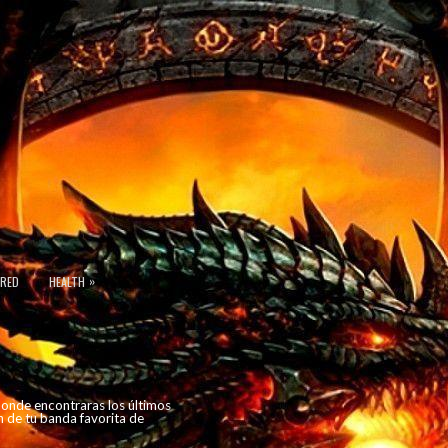
»
URED
HEALTH
 donde encontraras los últimos
n de tu banda favorita de