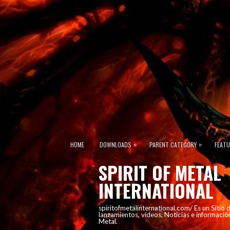
»
»
HOME
DOWNLOADS
PARENT CATEGORY
FEAT
SPIRIT OF METAL
INTERNATIONAL
spiritofmetalinternational.com/ Es un Sitio
lanzamientos, vídeos, Noticias e informació
Metal.