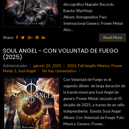
discográfico Napalm Records.
Banda: WarKings
Album: Armageddon País:
Internacional Genero: Power Metal
Año:...
Share:
Read More
SOUL ANGEL - CON VOLUNTAD DE FUEGO
(2025)
Administrador
agosto 24, 2025
2025
,
Full-length
,
Mexico
,
Power
Metal
,
S
,
Soul Angel
No hay comentarios.
Con Voluntad de Fuego es el
segundo álbum de larga duración de
la banda mexicana Soul Angel de
genero Power Metal, lanzado el 05
de julio de 2025, a travez de un sello
independiente. Banda: Soul Angel
Album: Con Voluntad de Fuego País:
Mexico Genero: Power...