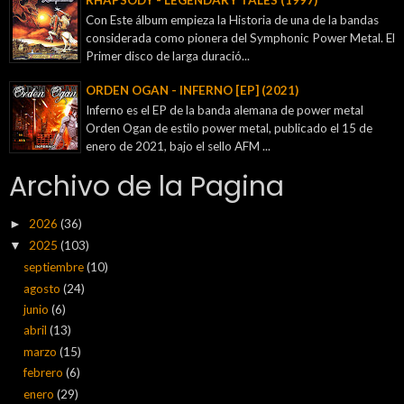
Con Este álbum empieza la Historia de una de la bandas
considerada como pionera del Symphonic Power Metal. El
Primer disco de larga duració...
ORDEN OGAN - INFERNO [EP] (2021)
Inferno es el EP de la banda alemana de power metal
Orden Ogan de estilo power metal, publicado el 15 de
enero de 2021, bajo el sello AFM ...
Archivo de la Pagina
2026
(36)
►
2025
(103)
▼
septiembre
(10)
agosto
(24)
junio
(6)
abril
(13)
marzo
(15)
febrero
(6)
enero
(29)