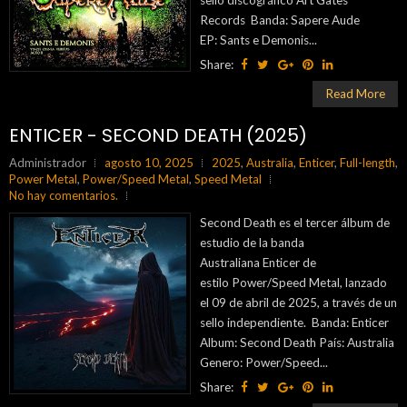
sello discográfico Art Gates
Records Banda: Sapere Aude
EP: Sants e Demonis...
Share:
Read More
ENTICER - SECOND DEATH (2025)
Administrador
agosto 10, 2025
2025
,
Australia
,
Enticer
,
Full-length
,
Power Metal
,
Power/Speed Metal
,
Speed Metal
No hay comentarios.
Second Death es el tercer álbum de
estudio de la banda
Australiana Enticer de
estilo Power/Speed Metal, lanzado
el 09 de abril de 2025, a través de un
sello independiente. Banda: Enticer
Album: Second Death País: Australia
Genero: Power/Speed...
Share: