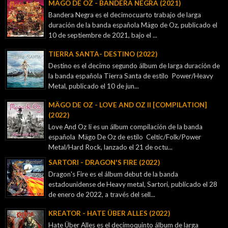
MÄGO DE OZ - BANDERA NEGRA (2021)
Bandera Negra es el decimocuarto trabajo de larga
duración de la banda española Mägo de Oz, publicado el
10 de septiembre de 2021, bajo el ...
TIERRA SANTA- DESTINO (2022)
Destino es el decimo segundo álbum de larga duración de
la banda española Tierra Santa de estilo Power/Heavy
Metal, publicado el 10 de jun...
MÄGO DE OZ - LOVE AND OZ II [COMPILATION]
(2022)
Love And Oz Ii es un álbum compilación de la banda
española Mägo De Oz de estilo Celtic/Folk/Power
Metal/Hard Rock, lanzado el 21 de octu...
SARTORI - DRAGON'S FIRE (2022)
Dragon's Fire es el álbum debut de la banda
estadounidense de Heavy metal, Sartori, publicado el 28
de enero de 2022, a través del sell...
KREATOR - ‎HATE ÜBER ALLES (2022)
Hate Über Alles es el decimoquinto álbum de larga