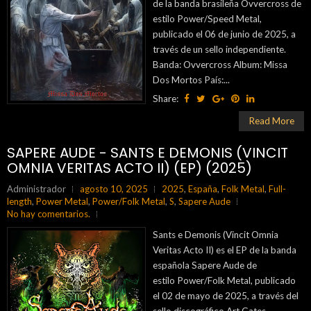
de la banda brasileña Ovvercross de
estilo Power/Speed Metal,
publicado el 06 de junio de 2025, a
través de un sello independiente.
Banda: Ovvercross Album: Missa
Dos Mortos País:...
Share:
Read More
SAPERE AUDE - SANTS E DEMONIS (VINCIT
OMNIA VERITAS ACTO II) (EP) (2025)
Administrador
agosto 10, 2025
2025
,
España
,
Folk Metal
,
Full-
length
,
Power Metal
,
Power/Folk Metal
,
S
,
Sapere Aude
No hay comentarios.
Sants e Demonis (Vincit Omnia
Veritas Acto II) es el EP de la banda
española Sapere Aude de
estilo Power/Folk Metal, publicado
el 02 de mayo de 2025, a través del