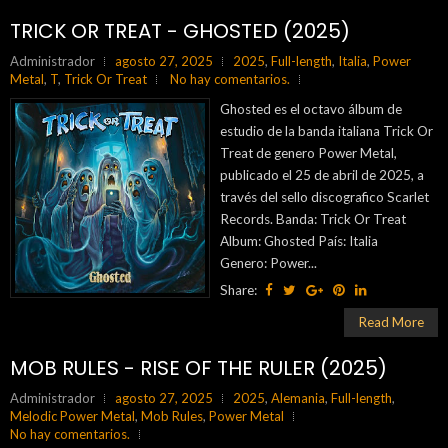
TRICK OR TREAT - GHOSTED (2025)
Administrador
agosto 27, 2025
2025
,
Full-length
,
Italia
,
Power
Metal
,
T
,
Trick Or Treat
No hay comentarios.
Ghosted es el octavo álbum de
estudio de la banda italiana Trick Or
Treat de genero Power Metal,
publicado el 25 de abril de 2025, a
través del sello discografico Scarlet
Records. Banda: Trick Or Treat
Album: Ghosted País: Italia
Genero: Power...
Share:
Read More
MOB RULES - RISE OF THE RULER (2025)
Administrador
agosto 27, 2025
2025
,
Alemania
,
Full-length
,
Melodic Power Metal
,
Mob Rules
,
Power Metal
No hay comentarios.