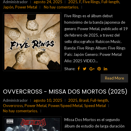
Administrador
agosto 24, 2025
2025
,
F
,
Five Rings
,
Full-length
,
Japón
,
Power Metal
No hay comentarios.
Five Rings es el álbum debut
homónimo de la banda japonesa de
genero Power Metal, publicado el 19
de febrero de 2025, a travez del
sello discografico Rubicon Music.
Banda: Five Rings Album: Five Rings
País: Japón Genero: Power Metal
Año: 2025 VIDEO...
Share:
Read More
OVVERCROSS - MISSA DOS MORTOS (2025)
Administrador
agosto 10, 2025
2025
,
Brasil
,
Full-length
,
Ovvercross
,
Power Metal
,
Power/Speed Metal
,
Speed Metal
No hay comentarios.
Missa Dos Mortos es el segundo
álbum de estudio de larga duración