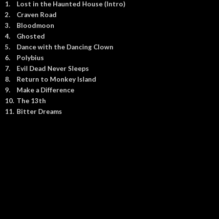
1.
Lost in the Haunted House (Intro)
2.
Craven Road
3.
Bloodmoon
4.
Ghosted
5.
Dance with the Dancing Clown
6.
Polybius
7.
Evil Dead Never Sleeps
8.
Return to Monkey Island
9.
Make a Difference
10.
The 13th
11.
Bitter Dreams