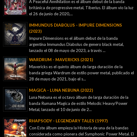
A Peaceful Annihilation es el álbum debut de la banda
británica de progressive metal, Tiberius. El álbum vio la luz
el 26 de junio de 2020,...
IMMUNDUS DIABOLUS - IMPURE DIMENSIONS
(2023)
Impure Dimensions es el álbum debut de la banda
argentina Immundus Diabolus de genero black metal,
lanzado el 08 de mayo de 2023, a través ...
WARDRUM - MAVERICKS (2021)
Mavericks es el quinto álbum de larga duración de la
banda griega Wardrum de estilo power metal, publicado el
28 de mayo de 2021, bajo el s...
MAGICA - LUNA NEBUNA (2022)
Luna Nebuna es el octavo álbum de larga duración de la
banda Rumana Magica de estilo Melodic Heavy/Power
Metal, lanzado el 10 de junio de 2...
RHAPSODY - LEGENDARY TALES (1997)
Con Este álbum empieza la Historia de una de la bandas
considerada como pionera del Symphonic Power Metal. El