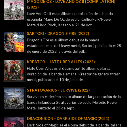
MÄGO DE OZ - LOVE AND OZ II [COMPILATION]
(2022)
Love And Oz Ii es un álbum compilación de la banda
española Mägo De Oz de estilo Celtic/Folk/Power
Metal/Hard Rock, lanzado el 21 de octu...
SARTORI - DRAGON'S FIRE (2022)
Dragon's Fire es el álbum debut de la banda
estadounidense de Heavy metal, Sartori, publicado el 28
de enero de 2022, a través del sell...
KREATOR - ‎HATE ÜBER ALLES (2022)
Hate Über Alles es el decimoquinto álbum de larga
duración de la banda alemana Kreator de genero thrash
metal, publicado el 10 de junio de...
STRATOVARIUS - SURVIVE (2022)
Survive es el decimo sexto álbum de larga duración de la
banda finlandesa Stratovarius de estilo Melodic Power
Metal, lanzado el 23 de sept...
DRACONICON - DARK SIDE OF MAGIC (2021)
Dark Side of Magic es el album debut de la banda italiana