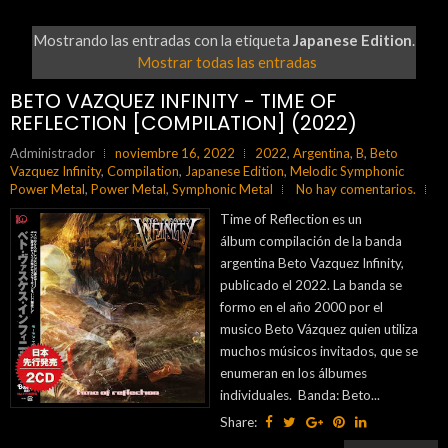
Mostrando las entradas con la etiqueta
Japanese Edition
.
Mostrar todas las entradas
BETO VAZQUEZ INFINITY - TIME OF
REFLECTION [COMPILATION] (2022)
Administrador
noviembre 16, 2022
2022
,
Argentina
,
B
,
Beto
Vazquez Infinity
,
Compilation
,
Japanese Edition
,
Melodic Symphonic
Power Metal
,
Power Metal
,
Symphonic Metal
No hay comentarios.
Time of Reflection es un
álbum compilación de la banda
argentina Beto Vazquez Infinity,
publicado el 2022. La banda se
formo en el año 2000 por el
musico Beto Vázquez quien utiliza
muchos músicos invitados, que se
enumeran en los álbumes
individuales. Banda: Beto...
Share: