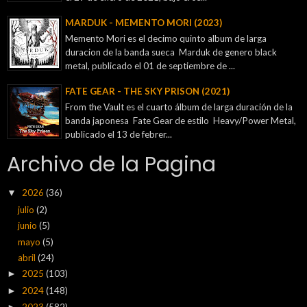
MARDUK - MEMENTO MORI (2023)
Memento Mori es el decimo quinto album de larga
duracion de la banda sueca Marduk de genero black
metal, publicado el 01 de septiembre de ...
FATE GEAR - THE SKY PRISON (2021)
From the Vault es el cuarto álbum de larga duración de la
banda japonesa Fate Gear de estilo Heavy/Power Metal,
publicado el 13 de febrer...
Archivo de la Pagina
2026
(36)
▼
julio
(2)
junio
(5)
mayo
(5)
abril
(24)
2025
(103)
►
2024
(148)
►