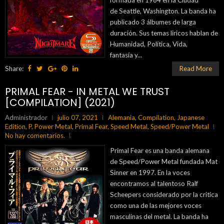
de Seattle, Washington. La banda ha
publicado 3 álbumes de larga
duración. Sus temas liricos hablan de
Humanidad, Política, Vida,
fantasía y...
Share:
Read More
PRIMAL FEAR - IN METAL WE TRUST
[COMPILATION] (2021)
Administrador
julio 07, 2021
Alemania
,
Compilation
,
Japanese
Edition
,
P
,
Power Metal
,
Primal Fear
,
Speed Metal
,
Speed/Power Metal
No hay comentarios.
Primal Fear es una banda alemana
de Speed/Power Metal fundada Mat
Sinner en 1997. En la voces
encontramos al talentoso Ralf
Scheepers considerado por la critica
como una de las mejores voces
masculinas del metal. La banda ha