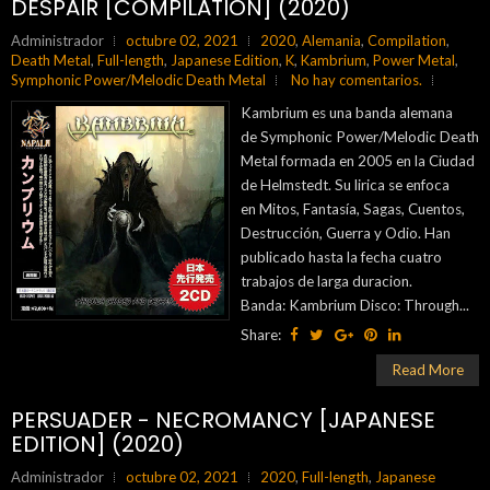
DESPAIR [COMPILATION] (2020)
Administrador
octubre 02, 2021
2020
,
Alemania
,
Compilation
,
Death Metal
,
Full-length
,
Japanese Edition
,
K
,
Kambrium
,
Power Metal
,
Symphonic Power/Melodic Death Metal
No hay comentarios.
Kambrium es una banda alemana
de Symphonic Power/Melodic Death
Metal formada en 2005 en la Ciudad
de Helmstedt. Su lirica se enfoca
en Mitos, Fantasía, Sagas, Cuentos,
Destrucción, Guerra y Odio. Han
publicado hasta la fecha cuatro
trabajos de larga duracion.
Banda: Kambrium Disco: Through...
Share:
Read More
PERSUADER - NECROMANCY [JAPANESE
EDITION] (2020)
Administrador
octubre 02, 2021
2020
,
Full-length
,
Japanese