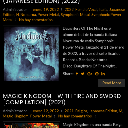
(JAPANESE EDITION) (2022)
Administrador
enero 19, 2022
2022
,
Female Vocal
,
Italia
,
Japanese
Edition
,
N
,
Nocturna
,
Power Metal
,
Symphonic Metal
,
Symphonic Power
Metal
No hay comentarios.
Daughters Of The Night es el
álbum debut de la banda italiana
Nocturna de estilo Symphonic
Power Metal, lanzado el 21 de enero
de 2022, a travez del sello Scarlet
Records. Banda: Nocturna
Disco: Daughters Of The Night...
Share:
Read More
MAGIC KINGDOM - WITH FIRE AND SWORD
[COMPILATION] (2021)
Administrador
enero 12, 2022
2021
,
Bélgica
,
Japanese Edition
,
M
,
Magic Kingdom
,
Power Metal
No hay comentarios.
Magic Kingdom es una banda Belga