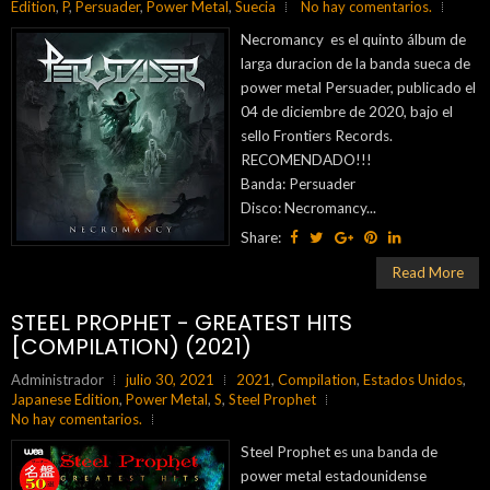
Edition
,
P
,
Persuader
,
Power Metal
,
Suecia
No hay comentarios.
Necromancy es el quinto álbum de
larga duracion de la banda sueca de
power metal Persuader, publicado el
04 de diciembre de 2020, bajo el
sello Frontiers Records.
RECOMENDADO!!!
Banda: Persuader
Disco: Necromancy...
Share:
Read More
STEEL PROPHET - GREATEST HITS
[COMPILATION) (2021)
Administrador
julio 30, 2021
2021
,
Compilation
,
Estados Unidos
,
Japanese Edition
,
Power Metal
,
S
,
Steel Prophet
No hay comentarios.
Steel Prophet es una banda de
power metal estadounidense