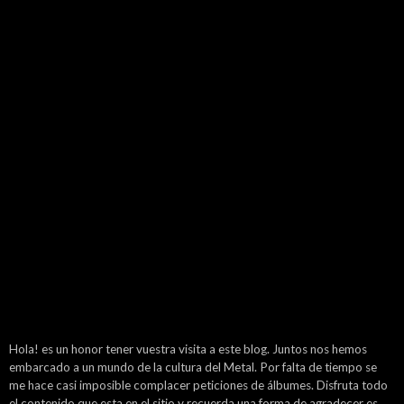
Hola! es un honor tener vuestra visita a este blog. Juntos nos hemos
embarcado a un mundo de la cultura del Metal. Por falta de tiempo se
me hace casi imposible complacer peticiones de álbumes. Disfruta todo
el contenido que esta en el sitio y recuerda una forma de agradecer es