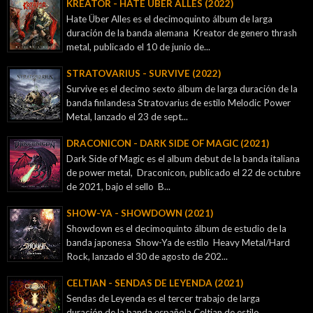
KREATOR - ‎HATE ÜBER ALLES (2022)
Hate Über Alles es el decimoquinto álbum de larga
duración de la banda alemana Kreator de genero thrash
metal, publicado el 10 de junio de...
STRATOVARIUS - SURVIVE (2022)
Survive es el decimo sexto álbum de larga duración de la
banda finlandesa Stratovarius de estilo Melodic Power
Metal, lanzado el 23 de sept...
DRACONICON - DARK SIDE OF MAGIC (2021)
Dark Side of Magic es el album debut de la banda italiana
de power metal, Draconicon, publicado el 22 de octubre
de 2021, bajo el sello B...
SHOW-YA - SHOWDOWN (2021)
Showdown es el decimoquinto álbum de estudio de la
banda japonesa Show-Ya de estilo Heavy Metal/Hard
Rock, lanzado el 30 de agosto de 202...
CELTIAN - SENDAS DE LEYENDA (2021)
Sendas de Leyenda es el tercer trabajo de larga
duración de la banda española Celtian de estilo