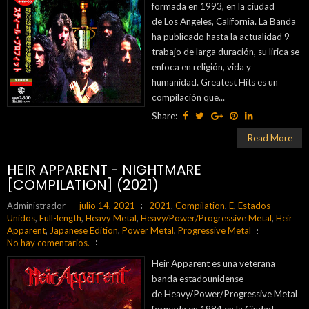
formada en 1993, en la ciudad
de Los Angeles, California. La Banda
ha publicado hasta la actualidad 9
trabajo de larga duración, su lirica se
enfoca en religión, vida y
humanidad. Greatest Hits es un
compilación que...
Share:
Read More
HEIR APPARENT - NIGHTMARE
[COMPILATION] (2021)
Administrador
julio 14, 2021
2021
,
Compilation
,
E
,
Estados
Unidos
,
Full-length
,
Heavy Metal
,
Heavy/Power/Progressive Metal
,
Heir
Apparent
,
Japanese Edition
,
Power Metal
,
Progressive Metal
No hay comentarios.
Heir Apparent es una veterana
banda estadounidense
de Heavy/Power/Progressive Metal
formada en 1984 en la Ciudad