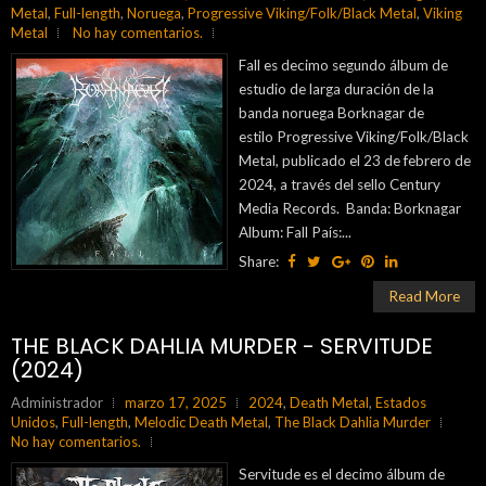
Metal
,
Full-length
,
Noruega
,
Progressive Viking/Folk/Black Metal
,
Viking
Metal
No hay comentarios.
Fall es decimo segundo álbum de
estudio de larga duración de la
banda noruega Borknagar de
estilo Progressive Viking/Folk/Black
Metal, publicado el 23 de febrero de
2024, a través del sello Century
Media Records. Banda: Borknagar
Album: Fall País:...
Share:
Read More
THE BLACK DAHLIA MURDER - SERVITUDE
(2024)
Administrador
marzo 17, 2025
2024
,
Death Metal
,
Estados
Unidos
,
Full-length
,
Melodic Death Metal
,
The Black Dahlia Murder
No hay comentarios.
Servitude es el decimo álbum de