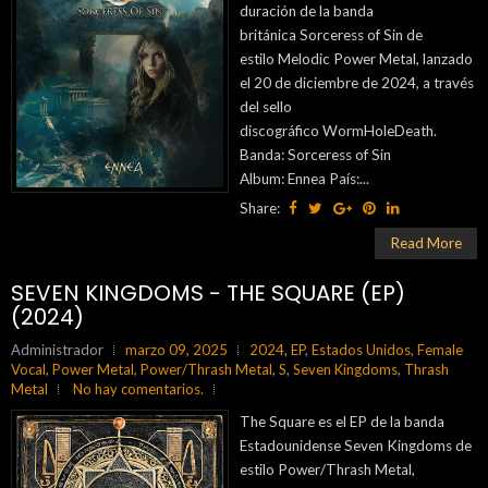
duración de la banda
británica Sorceress of Sin de
estilo Melodic Power Metal, lanzado
el 20 de diciembre de 2024, a través
del sello
discográfico WormHoleDeath.
Banda: Sorceress of Sin
Album: Ennea País:...
Share:
Read More
SEVEN KINGDOMS - THE SQUARE (EP)
(2024)
Administrador
marzo 09, 2025
2024
,
EP
,
Estados Unidos
,
Female
Vocal
,
Power Metal
,
Power/Thrash Metal
,
S
,
Seven Kingdoms
,
Thrash
Metal
No hay comentarios.
The Square es el EP de la banda
Estadounidense Seven Kingdoms de
estilo Power/Thrash Metal,