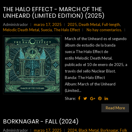
THE HALO EFFECT - MARCH OF THE
UNHEARD (LIMITED EDITION) (2025)
Administrador
marzo 17, 2025
2025
,
Death Metal
,
Full-length
,
Melodic Death Metal
,
Suecia
,
The Halo Effect
No hay comentarios.
March of the Unheard es el segundo
álbum de estudio de la banda
sueca The Halo Effect de
estilo Melodic Death Metal,
publicado el 10 de enero de 2025, a
través del sello Nuclear Blast.
Banda: The Halo Effect
Album: March of the Unheard
(Limited...
Share:
Read More
BORKNAGAR - FALL (2024)
Administrador
marzo 17, 2025
2024
,
Black Metal
,
Borknagar
,
Folk