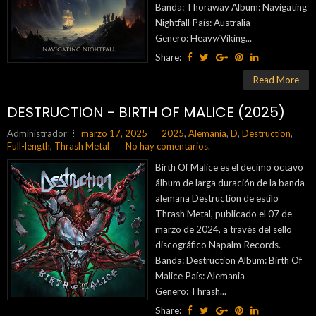
Banda: Thoraway Album: Navigating
Nightfall País: Australia
Genero: Heavy/Viking...
Share:
Read More
DESTRUCTION - BIRTH OF MALICE (2025)
Administrador
marzo 17, 2025
2025
,
Alemania
,
D
,
Destruction
,
Full-length
,
Thrash Metal
No hay comentarios.
Birth Of Malice es el decimo octavo
álbum de larga duración de la banda
alemana Destruction de estilo
Thrash Metal, publicado el 07 de
marzo de 2024, a través del sello
discográfico Napalm Records.
Banda: Destruction Album: Birth Of
Malice País: Alemania
Genero: Thrash...
Share: