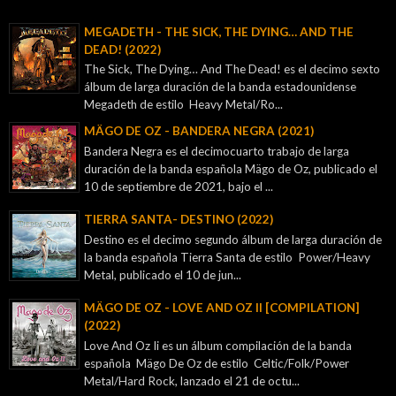
MEGADETH - THE SICK, THE DYING… AND THE
DEAD! (2022)
The Sick, The Dying… And The Dead! es el decimo sexto
álbum de larga duración de la banda estadounidense
Megadeth de estilo Heavy Metal/Ro...
MÄGO DE OZ - BANDERA NEGRA (2021)
Bandera Negra es el decimocuarto trabajo de larga
duración de la banda española Mägo de Oz, publicado el
10 de septiembre de 2021, bajo el ...
TIERRA SANTA- DESTINO (2022)
Destino es el decimo segundo álbum de larga duración de
la banda española Tierra Santa de estilo Power/Heavy
Metal, publicado el 10 de jun...
MÄGO DE OZ - LOVE AND OZ II [COMPILATION]
(2022)
Love And Oz Ii es un álbum compilación de la banda
española Mägo De Oz de estilo Celtic/Folk/Power
Metal/Hard Rock, lanzado el 21 de octu...