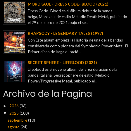
MORDKAUL - DRESS CODE- BLOOD (2021)
Dress Code- Blood es el álbum debut de la banda
belga, Mordkaul de estilo Melodic Death Metal, publicado
el 29 de enero de 2021, bajo el se...
RHAPSODY - LEGENDARY TALES (1997)
Con Este álbum empieza la Historia de una de la bandas
considerada como pionera del Symphonic Power Metal. El
Primer disco de larga duració...
SECRET SPHERE - LIFEBLOOD (2021)
Lifeblood es el noveno album de larga duracion de la
banda italiana Secret Sphere de estilo Melodic
Power/Progressive Metal, publicado el...
Archivo de la Pagina
2026
(36)
►
2025
(103)
▼
septiembre
(10)
agosto
(24)