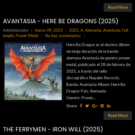
Read More
AVANTASIA - HERE BE DRAGONS (2025)
Administrador
marzo 09, 2025
2025
,
A
,
Alemania
,
Avantasia
,
Full-
length
,
Power Metal
No hay comentarios.
Here Be Dragon es el decimo álbum
de larga duración de la banda
alemana Avantasia de genero power
metal, publicado el 28 de febrero de
2025, a través del sello
discográfico Napalm Records.
Banda: Avantasia Album: Here Be
Dragon País: Alemania
Genero: Power...
Share:
Read More
THE FERRYMEN - IRON WILL (2025)