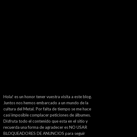
Hola! es un honor tener vuestra visita a este blog.
Juntos nos hemos embarcado a un mundo de la
cultura del Metal. Por falta de tiempo se me hace
casi imposible complacer peticiones de álbumes.
Disfruta todo el contenido que esta en el sitio y
recuerda una forma de agradecer es NO USAR
BLOQUEADORES DE ANUNCIOS para seguir