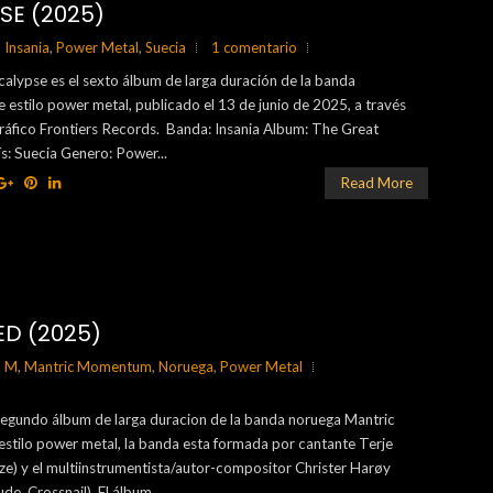
SE (2025)
,
Insania
,
Power Metal
,
Suecia
1 comentario
alypse es el sexto álbum de larga duración de la banda
e estilo power metal, publicado el 13 de junio de 2025, a través
gráfico Frontiers Records. Banda: Insania Album: The Great
s: Suecia Genero: Power...
Read More
D (2025)
,
M
,
Mantric Momentum
,
Noruega
,
Power Metal
 segundo álbum de larga duracion de la banda noruega Mantric
tilo power metal, la banda esta formada por cantante Terje
e) y el multiinstrumentista/autor-compositor Christer Harøy
de, Crossnail). El álbum...