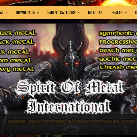
»
»
»
»
AL
DOWNLOADS
PARENT CATEGORY
NOTICIAS
HEALTH