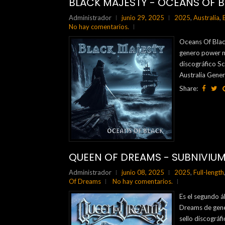
BLACK MAJESTY - OCEANS OF B
Administrador
junio 29, 2025
2025
,
Australia
,
No hay comentarios.
Oceans Of Black
genero power me
discográfico S
Australia Gener
Share:
QUEEN OF DREAMS - SUBNIVIUM
Administrador
junio 08, 2025
2025
,
Full-length
Of Dreams
No hay comentarios.
Es el segundo 
Dreams de gene
sello discográ