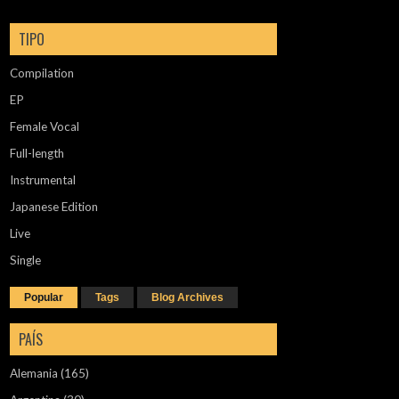
TIPO
Compilation
EP
Female Vocal
Full-length
Instrumental
Japanese Edition
Live
Single
Popular
Tags
Blog Archives
PAÍS
Alemania
(165)