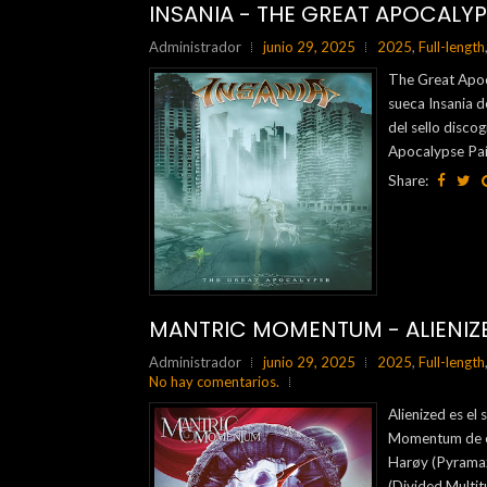
INSANIA - THE GREAT APOCALYP
Administrador
junio 29, 2025
2025
,
Full-length
The Great Apoc
sueca Insania d
del sello disco
Apocalypse Paí
Share:
MANTRIC MOMENTUM - ALIENIZE
Administrador
junio 29, 2025
2025
,
Full-length
No hay comentarios.
Alienized es el
Momentum de es
Harøy (Pyramaz
(Divided Multitu