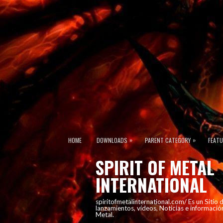
»
»
HOME
DOWNLOADS
PARENT CATEGORY
FEAT
SPIRIT OF METAL
INTERNATIONAL
spiritofmetalinternational.com/ Es un Sitio
lanzamientos, vídeos, Noticias e informació
Metal.