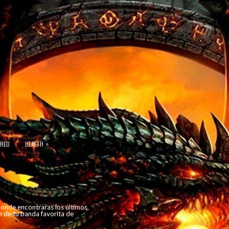
»
URED
HEALTH
 donde encontraras los últimos
n de tu banda favorita de