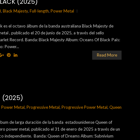
LACK (2025)
B
,
Black Majesty
,
Full-length
,
Power Metal
 es el octavo álbum de la banda australiana Black Majesty de
tal , publicado el 20 de junio de 2025, a través del sello
carlet Record. Banda: Black Majesty Album: Oceans Of Black País:
o: Power...
Read More
 (2025)
,
Power Metal
,
Progressive Metal
,
Progressive Power Metal
,
Queen
álbum de larga duración de la banda estadounidense Queen of
ro power metal, publicado el 31 de enero de 2025 a través de un
fico independiente. Banda: Queen of Dreams Album: Subnivium