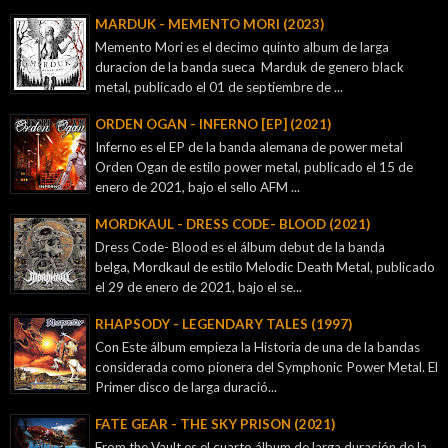
MARDUK - MEMENTO MORI (2023)
Memento Mori es el decimo quinto album de larga
duracion de la banda sueca Marduk de genero black
metal, publicado el 01 de septiembre de ...
ORDEN OGAN - INFERNO [EP] (2021)
Inferno es el EP de la banda alemana de power metal
Orden Ogan de estilo power metal, publicado el 15 de
enero de 2021, bajo el sello AFM ...
MORDKAUL - DRESS CODE- BLOOD (2021)
Dress Code- Blood es el álbum debut de la banda
belga, Mordkaul de estilo Melodic Death Metal, publicado
el 29 de enero de 2021, bajo el se...
RHAPSODY - LEGENDARY TALES (1997)
Con Este álbum empieza la Historia de una de la bandas
considerada como pionera del Symphonic Power Metal. El
Primer disco de larga duració...
FATE GEAR - THE SKY PRISON (2021)
From the Vault es el cuarto álbum de larga duración de la