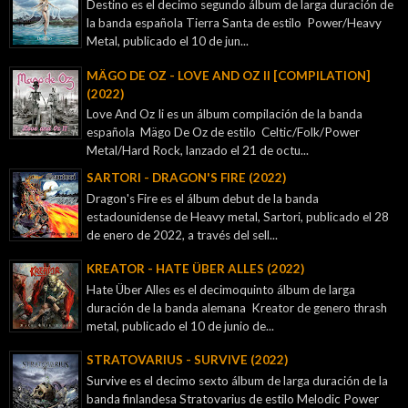
Destino es el decimo segundo álbum de larga duración de
la banda española Tierra Santa de estilo Power/Heavy
Metal, publicado el 10 de jun...
MÄGO DE OZ - LOVE AND OZ II [COMPILATION]
(2022)
Love And Oz Ii es un álbum compilación de la banda
española Mägo De Oz de estilo Celtic/Folk/Power
Metal/Hard Rock, lanzado el 21 de octu...
SARTORI - DRAGON'S FIRE (2022)
Dragon's Fire es el álbum debut de la banda
estadounidense de Heavy metal, Sartori, publicado el 28
de enero de 2022, a través del sell...
KREATOR - ‎HATE ÜBER ALLES (2022)
Hate Über Alles es el decimoquinto álbum de larga
duración de la banda alemana Kreator de genero thrash
metal, publicado el 10 de junio de...
STRATOVARIUS - SURVIVE (2022)
Survive es el decimo sexto álbum de larga duración de la
banda finlandesa Stratovarius de estilo Melodic Power