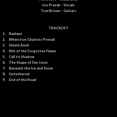
Lnz Prazak - Vocals
Tom Brown - Guitars
TRACKLIST
1.
Radiant
2.
When Iron Chariots Prevail
3.
Shield Anvil
4.
Kiln of the Forgotten Flame
5.
Call to Shadow
6.
The Shape of Our Lives
7.
Beneath the Ice and Snow
8.
Untethered
9.
End of the Road