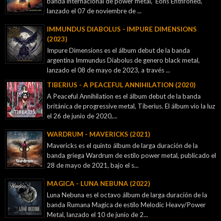
banda internacional de power metal, Eons Enthroned,
lanzado el 07 de noviembre de ...
IMMUNDUS DIABOLUS - IMPURE DIMENSIONS
(2023)
Impure Dimensions es el álbum debut de la banda
argentina Immundus Diabolus de genero black metal,
lanzado el 08 de mayo de 2023, a través ...
TIBERIUS - A PEACEFUL ANNIHILATION (2020)
A Peaceful Annihilation es el álbum debut de la banda
británica de progressive metal, Tiberius. El álbum vio la luz
el 26 de junio de 2020,...
WARDRUM - MAVERICKS (2021)
Mavericks es el quinto álbum de larga duración de la
banda griega Wardrum de estilo power metal, publicado el
28 de mayo de 2021, bajo el s...
MAGICA - LUNA NEBUNA (2022)
Luna Nebuna es el octavo álbum de larga duración de la
banda Rumana Magica de estilo Melodic Heavy/Power
Metal, lanzado el 10 de junio de 2...