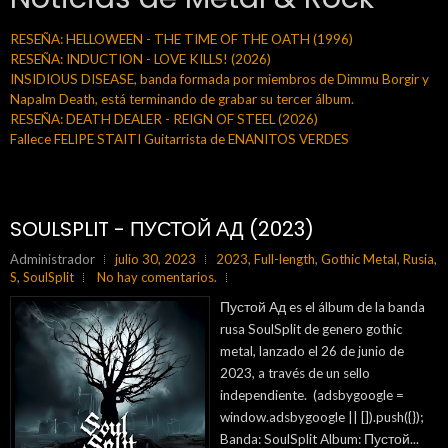
RESEÑA: HELLOWEEN - THE TIME OF THE OATH (1996)
RESEÑA: INDUCTION - LOVE KILLS! (2026)
INSIDIOUS DISEASE, banda formada por miembros de Dimmu Borgir y
Napalm Death, está terminando de grabar su tercer álbum.
RESEÑA: DEATH DEALER - REIGN OF STEEL (2026)
Fallece FELIPE STAITI Guitarrista de ENANITOS VERDES
SOULSPLIT - ПУСТОЙ АД (2023)
Administrador
julio 30, 2023
2023
,
Full-length
,
Gothic Metal
,
Rusia
,
S
,
SoulSplit
No hay comentarios.
Пустой Ад es el álbum de la banda
rusa SoulSplit de genero gothic
metal, lanzado el 26 de junio de
2023, a través de un sello
independiente. (adsbygoogle =
window.adsbygoogle || []).push({});
Banda: SoulSplit Album: Пустой...