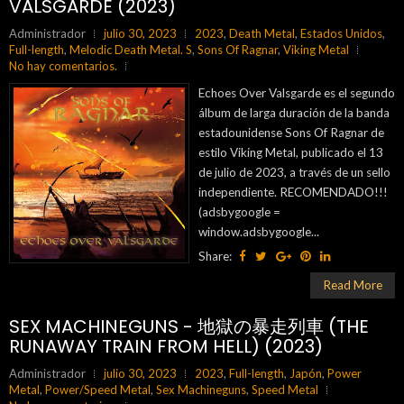
VALSGARDE (2023)
Administrador
julio 30, 2023
2023
,
Death Metal
,
Estados Unidos
,
Full-length
,
Melodic Death Metal. S
,
Sons Of Ragnar
,
Viking Metal
No hay comentarios.
Echoes Over Valsgarde es el segundo
álbum de larga duración de la banda
estadounidense Sons Of Ragnar de
estilo Viking Metal, publicado el 13
de julio de 2023, a través de un sello
independiente. RECOMENDADO!!!
(adsbygoogle =
window.adsbygoogle...
Share:
Read More
SEX MACHINEGUNS - 地獄の暴走列車 (THE
RUNAWAY TRAIN FROM HELL) (2023)
Administrador
julio 30, 2023
2023
,
Full-length
,
Japón
,
Power
Metal
,
Power/Speed Metal
,
Sex Machineguns
,
Speed Metal