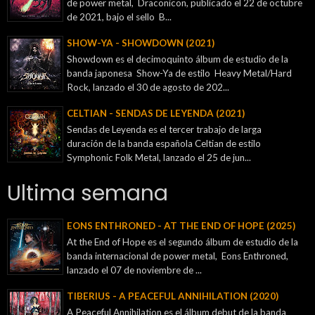
de power metal, Draconicon, publicado el 22 de octubre
de 2021, bajo el sello B...
SHOW-YA - SHOWDOWN (2021)
Showdown es el decimoquinto álbum de estudio de la
banda japonesa Show-Ya de estilo Heavy Metal/Hard
Rock, lanzado el 30 de agosto de 202...
CELTIAN - SENDAS DE LEYENDA (2021)
Sendas de Leyenda es el tercer trabajo de larga
duración de la banda española Celtian de estilo
Symphonic Folk Metal, lanzado el 25 de jun...
Ultima semana
EONS ENTHRONED - AT THE END OF HOPE (2025)
At the End of Hope es el segundo álbum de estudio de la
banda internacional de power metal, Eons Enthroned,
lanzado el 07 de noviembre de ...
TIBERIUS - A PEACEFUL ANNIHILATION (2020)
A Peaceful Annihilation es el álbum debut de la banda