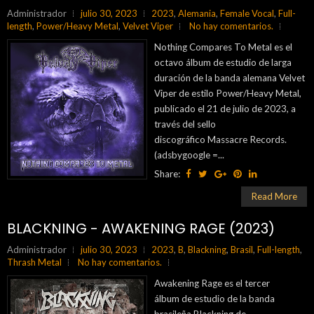
Administrador
julio 30, 2023
2023
,
Alemania
,
Female Vocal
,
Full-
length
,
Power/Heavy Metal
,
Velvet Viper
No hay comentarios.
Nothing Compares To Metal es el
octavo álbum de estudio de larga
duración de la banda alemana Velvet
Viper de estilo Power/Heavy Metal,
publicado el 21 de julio de 2023, a
través del sello
discográfico Massacre Records.
(adsbygoogle =...
Share:
Read More
BLACKNING - AWAKENING RAGE (2023)
Administrador
julio 30, 2023
2023
,
B
,
Blackning
,
Brasil
,
Full-length
,
Thrash Metal
No hay comentarios.
Awakening Rage es el tercer
álbum de estudio de la banda