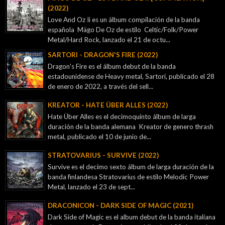
(2022)
Love And Oz Ii es un álbum compilación de la banda
española Mägo De Oz de estilo Celtic/Folk/Power
Metal/Hard Rock, lanzado el 21 de octu...
SARTORI - DRAGON'S FIRE (2022)
Dragon's Fire es el álbum debut de la banda
estadounidense de Heavy metal, Sartori, publicado el 28
de enero de 2022, a través del sell...
KREATOR - ‎HATE ÜBER ALLES (2022)
Hate Über Alles es el decimoquinto álbum de larga
duración de la banda alemana Kreator de genero thrash
metal, publicado el 10 de junio de...
STRATOVARIUS - SURVIVE (2022)
Survive es el decimo sexto álbum de larga duración de la
banda finlandesa Stratovarius de estilo Melodic Power
Metal, lanzado el 23 de sept...
DRACONICON - DARK SIDE OF MAGIC (2021)
Dark Side of Magic es el album debut de la banda italiana