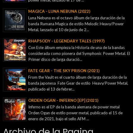
power metal, lanzado el 17 de ...
MAGICA - LUNA NEBUNA (2022)
Luna Nebuna es el octavo álbum de larga duración de la
banda Rumana Magica de estilo Melodic Heavy/Power
Metal, lanzado el 10 de junio de 2...
RHAPSODY - LEGENDARY TALES (1997)
Con Este álbum empieza la Historia de una de la bandas
considerada como pionera del Symphonic Power Metal. El
Primer disco de larga duració...
FATE GEAR - THE SKY PRISON (2021)
From the Vault es el cuarto álbum de larga duración de la
banda japonesa Fate Gear de estilo Heavy/Power Metal,
publicado el 13 de febrer...
ORDEN OGAN - INFERNO [EP] (2021)
Inferno es el EP de la banda alemana de power metal
Orden Ogan de estilo power metal, publicado el 15 de
enero de 2021, bajo el sello AFM ...
Archivo de la Pagina