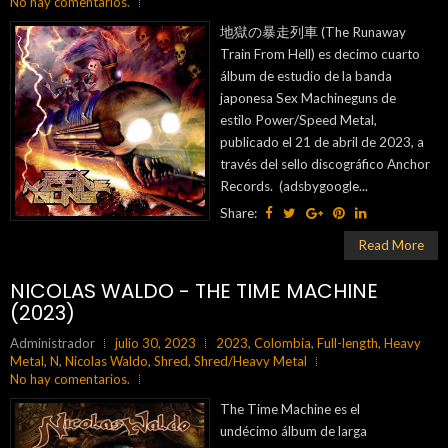
No hay comentarios.
地獄の暴走列車 (The Runaway
Train From Hell) es decimo cuarto
álbum de estudio de la banda
japonesa Sex Machineguns de
estilo Power/Speed Metal,
publicado el 21 de abril de 2023, a
través del sello discográfico Anchor
Records. (adsbygoogle...
Share:
Read More
NICOLAS WALDO - THE TIME MACHINE
(2023)
Administrador
julio 30, 2023
2023
,
Colombia
,
Full-length
,
Heavy
Metal
,
N
,
Nicolas Waldo
,
Shred
,
Shred/Heavy Metal
No hay comentarios.
The Time Machine es el
undécimo álbum de larga