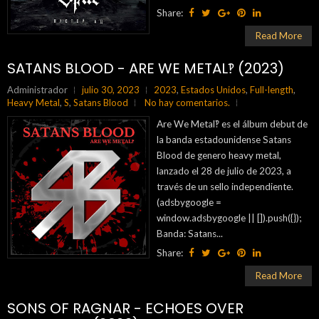
Share:
Read More
SATANS BLOOD - ARE WE METAL‽ (2023)
Administrador
julio 30, 2023
2023
,
Estados Unidos
,
Full-length
,
Heavy Metal
,
S
,
Satans Blood
No hay comentarios.
Are We Metal‽ es el álbum debut de
la banda estadounidense Satans
Blood de genero heavy metal,
lanzado el 28 de julio de 2023, a
través de un sello independiente.
(adsbygoogle =
window.adsbygoogle || []).push({});
Banda: Satans...
Share:
Read More
SONS OF RAGNAR - ECHOES OVER