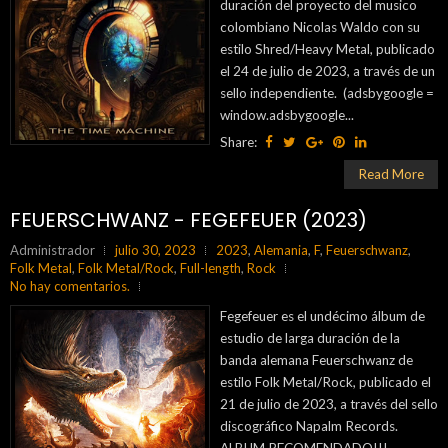
duración del proyecto del musico
colombiano Nicolas Waldo con su
estilo Shred/Heavy Metal, publicado
el 24 de julio de 2023, a través de un
sello independiente. (adsbygoogle =
window.adsbygoogle...
Share:
Read More
FEUERSCHWANZ - FEGEFEUER (2023)
Administrador
julio 30, 2023
2023
,
Alemania
,
F
,
Feuerschwanz
,
Folk Metal
,
Folk Metal/Rock
,
Full-length
,
Rock
No hay comentarios.
Fegefeuer es el undécimo álbum de
estudio de larga duración de la
banda alemana Feuerschwanz de
estilo Folk Metal/Rock, publicado el
21 de julio de 2023, a través del sello
discográfico Napalm Records.