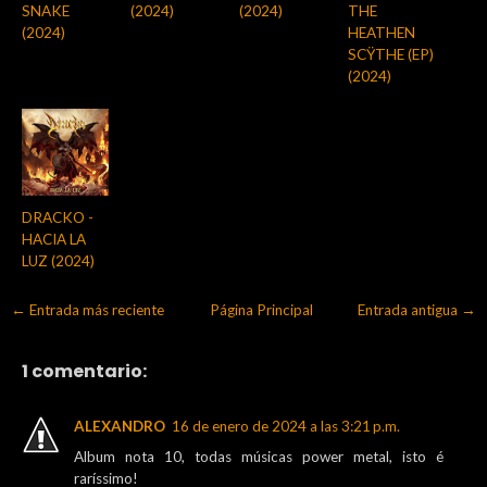
SNAKE
(2024)
(2024)
THE
(2024)
HEATHEN
SCŸTHE (EP)
(2024)
DRACKO -
HACIA LA
LUZ (2024)
← Entrada más reciente
Página Principal
Entrada antigua →
1 comentario:
ALEXANDRO
16 de enero de 2024 a las 3:21 p.m.
Album nota 10, todas músicas power metal, isto é
raríssimo!