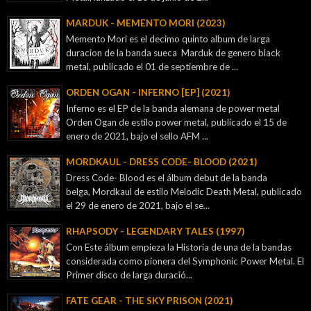
MARDUK - MEMENTO MORI (2023)
Memento Mori es el decimo quinto album de larga
duracion de la banda sueca Marduk de genero black
metal, publicado el 01 de septiembre de ...
ORDEN OGAN - INFERNO [EP] (2021)
Inferno es el EP de la banda alemana de power metal
Orden Ogan de estilo power metal, publicado el 15 de
enero de 2021, bajo el sello AFM ...
MORDKAUL - DRESS CODE- BLOOD (2021)
Dress Code- Blood es el álbum debut de la banda
belga, Mordkaul de estilo Melodic Death Metal, publicado
el 29 de enero de 2021, bajo el se...
RHAPSODY - LEGENDARY TALES (1997)
Con Este álbum empieza la Historia de una de la bandas
considerada como pionera del Symphonic Power Metal. El
Primer disco de larga duració...
FATE GEAR - THE SKY PRISON (2021)