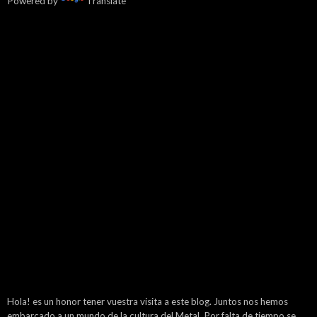
Powered by
Translate
Hola! es un honor tener vuestra visita a este blog. Juntos nos hemos
embarcado a un mundo de la cultura del Metal. Por falta de tiempo se