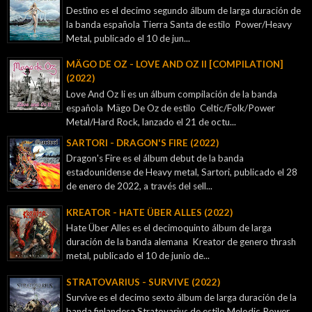
Destino es el decimo segundo álbum de larga duración de
la banda española Tierra Santa de estilo Power/Heavy
Metal, publicado el 10 de jun...
MÄGO DE OZ - LOVE AND OZ II [COMPILATION]
(2022)
Love And Oz Ii es un álbum compilación de la banda
española Mägo De Oz de estilo Celtic/Folk/Power
Metal/Hard Rock, lanzado el 21 de octu...
SARTORI - DRAGON'S FIRE (2022)
Dragon's Fire es el álbum debut de la banda
estadounidense de Heavy metal, Sartori, publicado el 28
de enero de 2022, a través del sell...
KREATOR - ‎HATE ÜBER ALLES (2022)
Hate Über Alles es el decimoquinto álbum de larga
duración de la banda alemana Kreator de genero thrash
metal, publicado el 10 de junio de...
STRATOVARIUS - SURVIVE (2022)
Survive es el decimo sexto álbum de larga duración de la
banda finlandesa Stratovarius de estilo Melodic Power