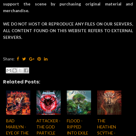
support the scene by purchasing original material and
merchandise.
WE DO NOT HOST OR REPRODUCE ANY FILES ON OUR SERVERS,
ALL CONTENT FOUND ON THIS WEBSITE REFERS TO EXTERNAL
SERVERS.
Share:
Related Posts:
BAD
ATTACKER -
FLOOD -
THE
MARILYN -
THE GOD
RIPPED
HEATHEN
EYE OF THE
PARTICLE
INTO EXILE
SCŸTHE -