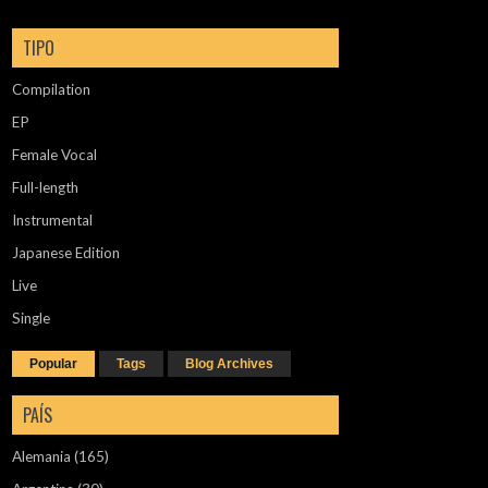
TIPO
Compilation
EP
Female Vocal
Full-length
Instrumental
Japanese Edition
Live
Single
Popular
Tags
Blog Archives
PAÍS
Alemania
(165)