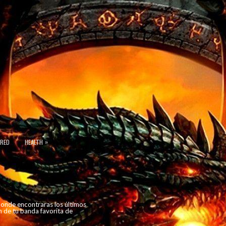
»
URED
HEALTH
 donde encontraras los últimos
n de tu banda favorita de