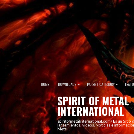
»
»
HOME
DOWNLOADS
PARENT CATEGORY
FEAT
SPIRIT OF METAL
INTERNATIONAL
spiritofmetalinternational.com/ Es un Sitio
lanzamientos, vídeos, Noticias e informació
Metal.