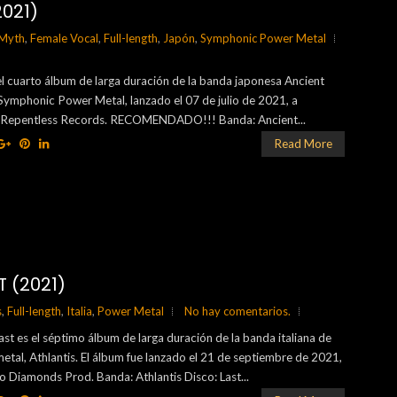
021)
 Myth
,
Female Vocal
,
Full-length
,
Japón
,
Symphonic Power Metal
l cuarto álbum de larga duración de la banda japonesa Ancient
Symphonic Power Metal, lanzado el 07 de julio de 2021, a
lo Repentless Records. RECOMENDADO!!! Banda: Ancient...
Read More
T (2021)
s
,
Full-length
,
Italia
,
Power Metal
No hay comentarios.
ast es el séptimo álbum de larga duración de la banda italiana de
tal, Athlantis. El álbum fue lanzado el 21 de septiembre de 2021,
llo Diamonds Prod. Banda: Athlantis Disco: Last...