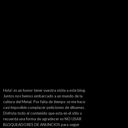
Hola! es un honor tener vuestra visita a este blog.
Juntos nos hemos embarcado a un mundo de la
cultura del Metal. Por falta de tiempo se me hace
casi imposible complacer peticiones de álbumes.
Disfruta todo el contenido que esta en el sitio y
recuerda una forma de agradecer es NO USAR
BLOQUEADORES DE ANUNCIOS para seguir