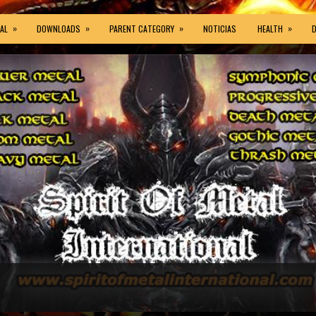
»
»
»
»
AL
DOWNLOADS
PARENT CATEGORY
NOTICIAS
HEALTH