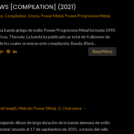
WS [COMPILATION] (2021)
te
,
Compilation
,
Grecia
,
Power Metal
,
Power/Progressive Metal
,
una banda griega de estilo Power/Progressive Metal formada 1990
rissa, Thessaly. La banda ha publicado un total de 4 albumes de
de los cuales se extrae este compilación. Banda: Black...
Read More
Full-length
,
Melodic Power Metal
,
O
,
Oversense
segundo álbum de larga duración de la banda alemana de estilo
etal, lanzado el 17 de septiembre de 2021, a través del sello