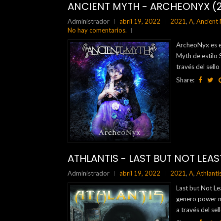
ANCIENT MYTH - ARCHEONYX (2
Administrador
abril 19, 2022
2021
,
A
,
Ancient
No hay comentarios.
ArcheoNyx es e
Myth de estilo 
través del sel
Share:
ATHLANTIS - LAST BUT NOT LEAS
Administrador
abril 19, 2022
2021
,
A
,
Athlanti
Last but Not Le
genero power me
a través del se