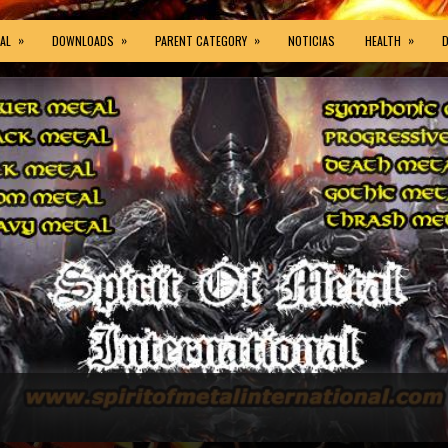
»
»
»
»
AL
DOWNLOADS
PARENT CATEGORY
NOTICIAS
HEALTH