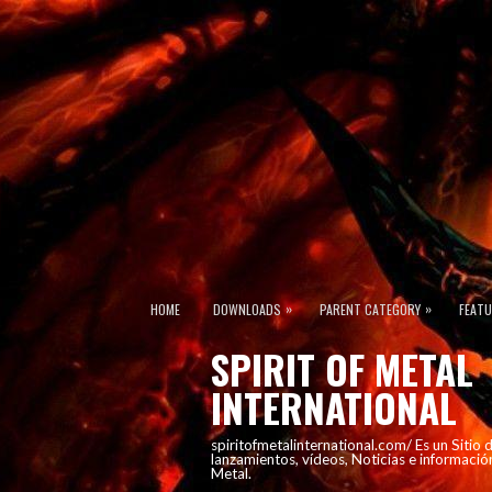
»
»
HOME
DOWNLOADS
PARENT CATEGORY
FEAT
SPIRIT OF METAL
INTERNATIONAL
spiritofmetalinternational.com/ Es un Sitio
lanzamientos, vídeos, Noticias e informació
Metal.