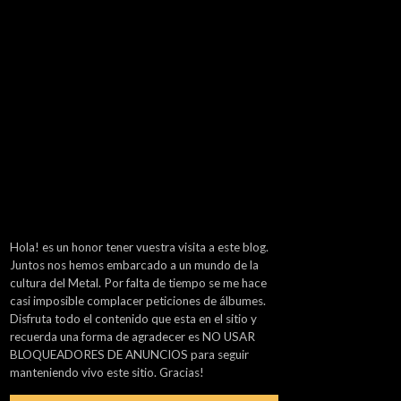
Hola! es un honor tener vuestra visita a este blog.
Juntos nos hemos embarcado a un mundo de la
cultura del Metal. Por falta de tiempo se me hace
casi imposible complacer peticiones de álbumes.
Disfruta todo el contenido que esta en el sitio y
recuerda una forma de agradecer es NO USAR
BLOQUEADORES DE ANUNCIOS para seguir
manteniendo vivo este sitio. Gracias!