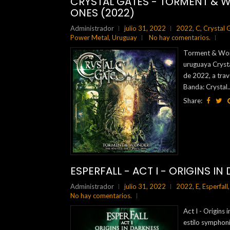
CRYSTAL GATES - TORMENT & W
ONES (2022)
Administrador
julio 31, 2022
2022
,
C
,
Crystal 
Power Metal
,
Uruguay
No hay comentarios.
Torment & Wond
uruguaya Crysta
de 2022, a tr
Banda: Crystal..
Share:
ESPERFALL - ACT I - ORIGINS IN
Administrador
julio 31, 2022
2022
,
E
,
Esperfall
No hay comentarios.
Act I - Origins
estilo symphoni