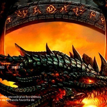
»
URED
HEALTH
 donde encontraras los últimos
n de tu banda favorita de