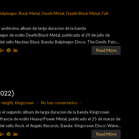
)
Belphegor
,
Black Metal
,
Death Metal
,
Death/Black Metal
,
Full-
l undécimo album de larga duracion de la banda
egor de estilo Death/Black Metal, publicado el 29 de julio de
del sello Nuclear Blast. Banda: Belphegor Disco: The Devils País:...
Read More
022)
l-length
,
Kingcrown
No hay comentarios.
s el segundo álbum de larga duracion de la banda Kingcrown
francia de estilo Heavy/Power Metal, publicado el 25 de marzo de
del sello Rock of Angels Records. Banda: Kingcrown Disco: Wake...
Read More