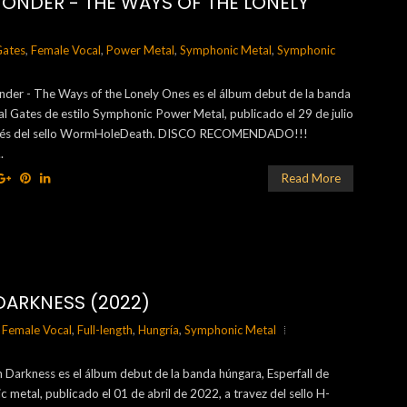
ONDER - THE WAYS OF THE LONELY
Gates
,
Female Vocal
,
Power Metal
,
Symphonic Metal
,
Symphonic
er - The Ways of the Lonely Ones es el álbum debut de la banda
l Gates de estilo Symphonic Power Metal, publicado el 29 de julio
avés del sello WormHoleDeath. DISCO RECOMENDADO!!!
.
Read More
 DARKNESS (2022)
,
Female Vocal
,
Full-length
,
Hungría
,
Symphonic Metal
 in Darkness es el álbum debut de la banda húngara, Esperfall de
c metal, publicado el 01 de abril de 2022, a travez del sello H-