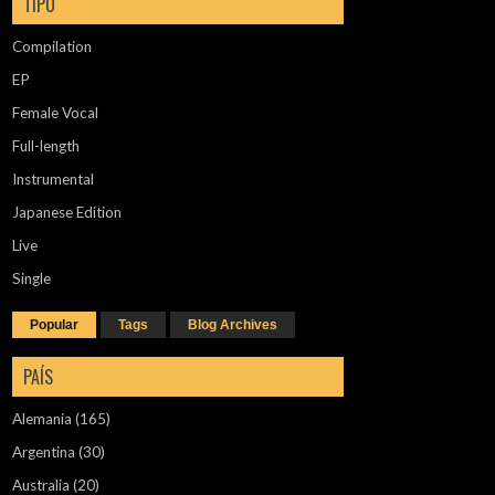
TIPO
Compilation
EP
Female Vocal
Full-length
Instrumental
Japanese Edition
Live
Single
Popular
Tags
Blog Archives
PAÍS
Alemania
(165)
Argentina
(30)
Australia
(20)