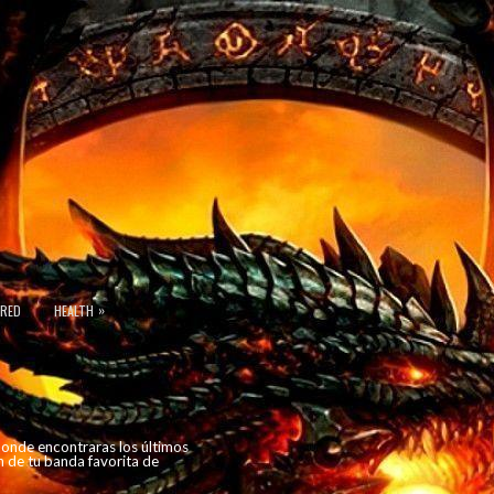
»
URED
HEALTH
 donde encontraras los últimos
n de tu banda favorita de