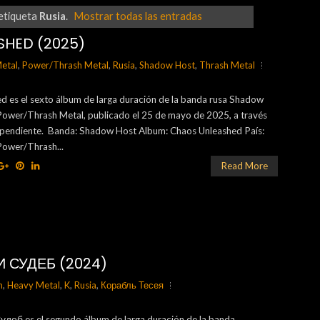
etiqueta
Rusia
.
Mostrar todas las entradas
HED (2025)
etal
,
Power/Thrash Metal
,
Rusia
,
Shadow Host
,
Thrash Metal
d es el sexto álbum de larga duración de la banda rusa Shadow
 Power/Thrash Metal, publicado el 25 de mayo de 2025, a través
dependiente. Banda: Shadow Host Album: Chaos Unleashed País:
Power/Thrash...
Read More
 СУДЕБ (2024)
h
,
Heavy Metal
,
K
,
Rusia
,
Корабль Тесея
еб es el segundo álbum de larga duración de la banda