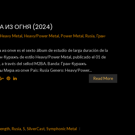
 ИЗ ОГНЯ (2024)
Heavy Metal
,
Heavy/Power Metal
,
Power Metal
,
Rusia
,
Гран-
з огня es el sexto álbum de estudio de larga duración de la
н-Куражъ de estilo Heavy/Power Metal, publicado el 01 de
 a través del sellod M2BA. Banda: Гран-Куражъ
 Мира из огня País: Rusia Genero: Heavy/Power...
Read More
length
,
Rusia
,
S
,
SilverCast
,
Symphonic Metal