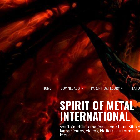
»
»
HOME
DOWNLOADS
PARENT CATEGORY
FEAT
SPIRIT OF METAL
INTERNATIONAL
spiritofmetalinternational.com/ Es un Sitio
lanzamientos, vídeos, Noticias e informació
Metal.