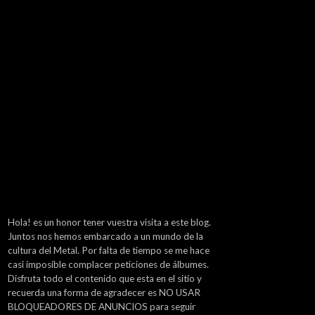
Hola! es un honor tener vuestra visita a este blog.
Juntos nos hemos embarcado a un mundo de la
cultura del Metal. Por falta de tiempo se me hace
casi imposible complacer peticiones de álbumes.
Disfruta todo el contenido que esta en el sitio y
recuerda una forma de agradecer es NO USAR
BLOQUEADORES DE ANUNCIOS para seguir