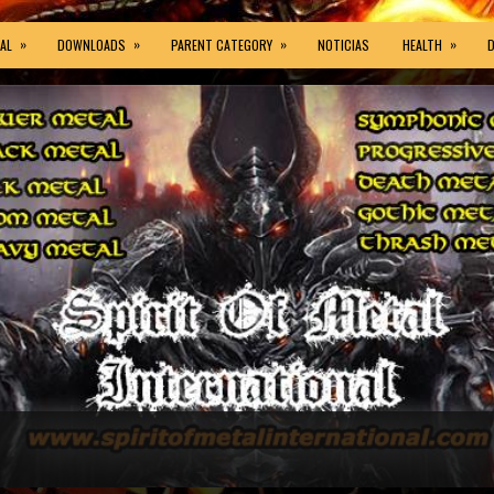
»
»
»
»
AL
DOWNLOADS
PARENT CATEGORY
NOTICIAS
HEALTH