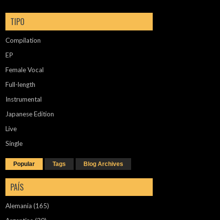
TIPO
Compilation
EP
Female Vocal
Full-length
Instrumental
Japanese Edition
Live
Single
Popular
Tags
Blog Archives
PAÍS
Alemania
(165)