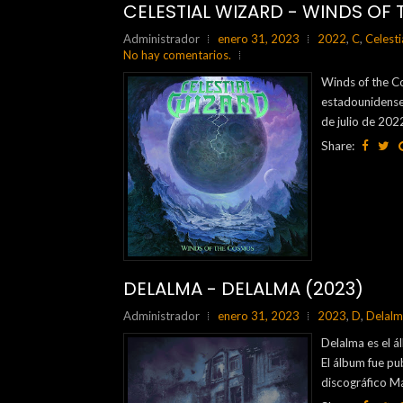
CELESTIAL WIZARD - WINDS OF
Administrador
enero 31, 2023
2022
,
C
,
Celesti
No hay comentarios.
Winds of the C
estadounidense
de julio de 2022
Share:
DELALMA - DELALMA (2023)
Administrador
enero 31, 2023
2023
,
D
,
Delal
Delalma es el 
El álbum fue pu
discográfico Ma