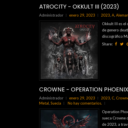
ATROCITY - OKKULT III (2023)
Administrador
enero 29, 2023
2023
,
A
,
Aleman
Okkult III es e
de genero death
discográfico M
Share:
CROWNE - OPERATION PHOENIX
Administrador
enero 29, 2023
2023
,
C
,
Crown
Metal
,
Suecia
No hay comentarios.
Operation Phoe
sueca Crowne d
de 2023, a trav