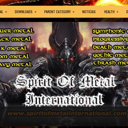
»
»
»
»
AL
DOWNLOADS
PARENT CATEGORY
NOTICIAS
HEALTH