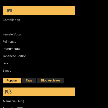
TIPO
Compilation
EP
Female Vocal
Full-length
Instrumental
Japanese Edition
Live
Single
Popular
Tags
Blog Archives
PAÍS
Alemania
(165)