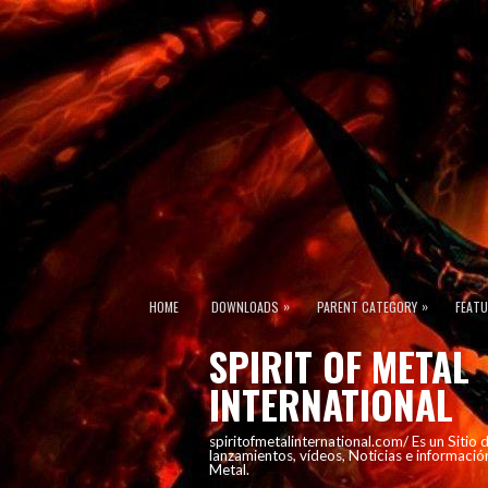
»
»
HOME
DOWNLOADS
PARENT CATEGORY
FEAT
SPIRIT OF METAL
INTERNATIONAL
spiritofmetalinternational.com/ Es un Sitio
lanzamientos, vídeos, Noticias e informació
Metal.