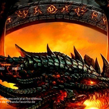
»
URED
HEALTH
 donde encontraras los últimos
n de tu banda favorita de