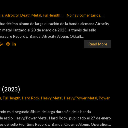
ia
,
Atrocity
,
Death Metal
,
Full-length
No hay comentarios.
l duodécimo álbum de larga duración de la banda alemana Atrocity
 metal, lanzado el 20 de enero de 2023, a través del sello
assacre Records. Banda: Atrocity Album: Okkult...
Read More
 (2023)
e
,
Full-length
,
Hard Rock
,
Heavy Metal
,
Heavy/Power Metal
,
Power
nix es el segundo álbum de larga duración de la banda
e estilo Heavy/Power Metal, Hard Rock, publicado el 27 de enero
es del sello Frontiers Records. Banda: Crowne Album: Operation...