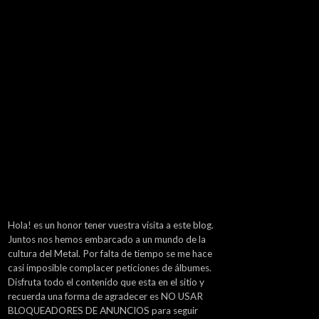
Hola! es un honor tener vuestra visita a este blog.
Juntos nos hemos embarcado a un mundo de la
cultura del Metal. Por falta de tiempo se me hace
casi imposible complacer peticiones de álbumes.
Disfruta todo el contenido que esta en el sitio y
recuerda una forma de agradecer es NO USAR
BLOQUEADORES DE ANUNCIOS para seguir