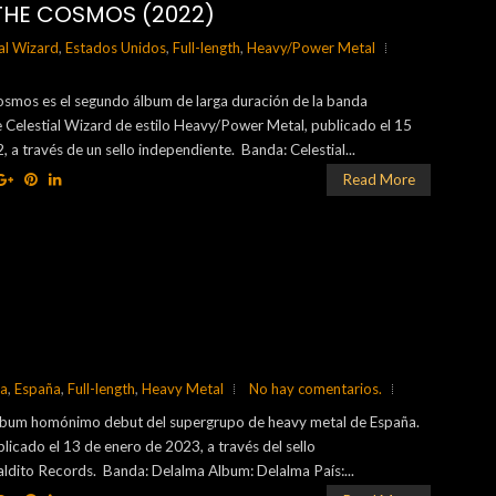
 THE COSMOS (2022)
al Wizard
,
Estados Unidos
,
Full-length
,
Heavy/Power Metal
osmos es el segundo álbum de larga duración de la banda
 Celestial Wizard de estilo Heavy/Power Metal, publicado el 15
, a través de un sello independiente. Banda: Celestial...
Read More
ma
,
España
,
Full-length
,
Heavy Metal
No hay comentarios.
álbum homónimo debut del supergrupo de heavy metal de España.
blicado el 13 de enero de 2023, a través del sello
ldito Records. Banda: Delalma Album: Delalma País:...