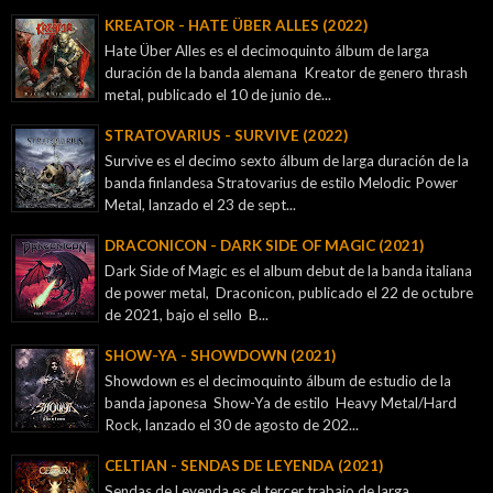
KREATOR - ‎HATE ÜBER ALLES (2022)
Hate Über Alles es el decimoquinto álbum de larga
duración de la banda alemana Kreator de genero thrash
metal, publicado el 10 de junio de...
STRATOVARIUS - SURVIVE (2022)
Survive es el decimo sexto álbum de larga duración de la
banda finlandesa Stratovarius de estilo Melodic Power
Metal, lanzado el 23 de sept...
DRACONICON - DARK SIDE OF MAGIC (2021)
Dark Side of Magic es el album debut de la banda italiana
de power metal, Draconicon, publicado el 22 de octubre
de 2021, bajo el sello B...
SHOW-YA - SHOWDOWN (2021)
Showdown es el decimoquinto álbum de estudio de la
banda japonesa Show-Ya de estilo Heavy Metal/Hard
Rock, lanzado el 30 de agosto de 202...
CELTIAN - SENDAS DE LEYENDA (2021)
Sendas de Leyenda es el tercer trabajo de larga