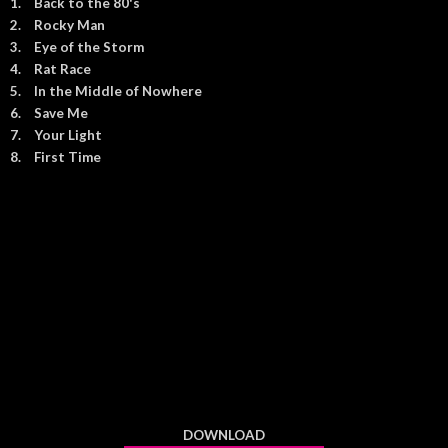
1.
Back to the 80's
2.
Rocky Man
3.
Eye of the Storm
4.
Rat Race
5.
In the Middle of Nowhere
6.
Save Me
7.
Your Light
8.
First Time
DOWNLOAD