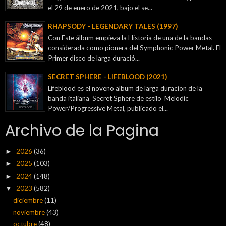
el 29 de enero de 2021, bajo el se...
RHAPSODY - LEGENDARY TALES (1997)
Con Este álbum empieza la Historia de una de la bandas
considerada como pionera del Symphonic Power Metal. El
Primer disco de larga duració...
SECRET SPHERE - LIFEBLOOD (2021)
Lifeblood es el noveno album de larga duracion de la
banda italiana Secret Sphere de estilo Melodic
Power/Progressive Metal, publicado el...
Archivo de la Pagina
2026
(36)
►
2025
(103)
►
2024
(148)
►
2023
(582)
▼
diciembre
(11)
noviembre
(43)
octubre
(48)