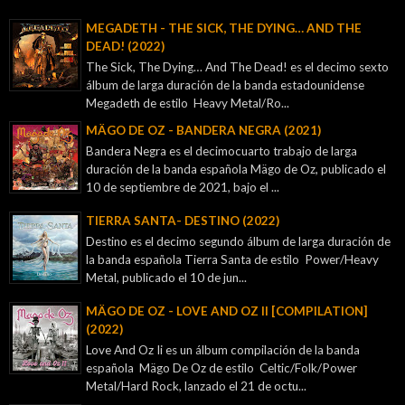
MEGADETH - THE SICK, THE DYING… AND THE
DEAD! (2022)
The Sick, The Dying… And The Dead! es el decimo sexto
álbum de larga duración de la banda estadounidense
Megadeth de estilo Heavy Metal/Ro...
MÄGO DE OZ - BANDERA NEGRA (2021)
Bandera Negra es el decimocuarto trabajo de larga
duración de la banda española Mägo de Oz, publicado el
10 de septiembre de 2021, bajo el ...
TIERRA SANTA- DESTINO (2022)
Destino es el decimo segundo álbum de larga duración de
la banda española Tierra Santa de estilo Power/Heavy
Metal, publicado el 10 de jun...
MÄGO DE OZ - LOVE AND OZ II [COMPILATION]
(2022)
Love And Oz Ii es un álbum compilación de la banda
española Mägo De Oz de estilo Celtic/Folk/Power
Metal/Hard Rock, lanzado el 21 de octu...