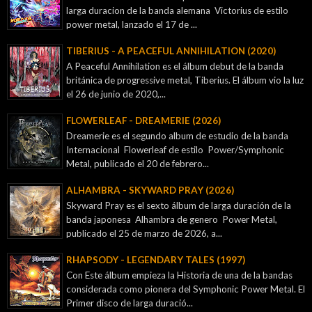
larga duracion de la banda alemana Victorius de estilo
power metal, lanzado el 17 de ...
TIBERIUS - A PEACEFUL ANNIHILATION (2020)
A Peaceful Annihilation es el álbum debut de la banda
británica de progressive metal, Tiberius. El álbum vio la luz
el 26 de junio de 2020,...
FLOWERLEAF - DREAMERIE (2026)
Dreamerie es el segundo album de estudio de la banda
Internacional Flowerleaf de estilo Power/Symphonic
Metal, publicado el 20 de febrero...
ALHAMBRA - SKYWARD PRAY (2026)
Skyward Pray es el sexto álbum de larga duración de la
banda japonesa Alhambra de genero Power Metal,
publicado el 25 de marzo de 2026, a...
RHAPSODY - LEGENDARY TALES (1997)
Con Este álbum empieza la Historia de una de la bandas
considerada como pionera del Symphonic Power Metal. El
Primer disco de larga duració...