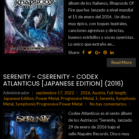
álbum de los Italianos, Rhapsody Of
Fire que fue lanzado a nivel mundial
el 15 de enero del 2016 . Un disco
muy épico, con toques teatrales,
canciones agresivas y directas,
buenos estribillos y voces operistas.
Lo único que extraño en...
Share:
Read More
SERENITY - CSERENITY - CODEX
ATLANTICUS [JAPANESE EDITION] (2016)
Administrador
septiembre 17, 2022
2016
,
Austria
,
Full-length
,
Japanese Edition
,
Power Metal
,
Progressive Metal
,
S
,
Serenity
,
Symphonic
Metal
,
Symphonic/Progressive Power Metal
No hay comentarios.
Codex Atlanticus es el sexto álbum
de los Autriacos "Serenity, lanzado
29 de enero de 2016 bajo el
sello Napalm Records. Disco muy