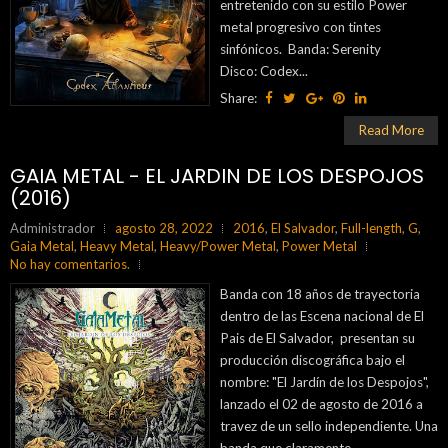
entretenido con su estilo Power
metal progresivo con tintes
sinfónicos. Banda: Serenity
Disco: Codex...
Share:
Read More
GAIA METAL - EL JARDIN DE LOS DESPOJOS
(2016)
Administrador
agosto 28, 2022
2016
,
El Salvador
,
Full-length
,
G
,
Gaia Metal
,
Heavy Metal
,
Heavy/Power Metal
,
Power Metal
No hay comentarios.
Banda con 18 años de trayectoria
dentro de las Escena nacional de El
Pais de El Salvador, presentan su
producción discográfica bajo el
nombre: "El Jardín de los Despojos",
lanzado el 02 de agosto de 2016 a
travez de un sello independiente. Una
banda que claramente