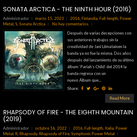
SONATA ARCTICA - THE NINTH HOUR (2016)
Administrador
marzo 15, 2023
2016
,
Finlandia
,
Full-length
,
Power
Metal
,
S
,
Sonata Arctica
No hay comentarios.
Después de varias decepciones con
sus anteriores trabajos sin la
creatividad de Jani Liimatainen la
banda ya no fue la misma. Dos años
después del lanzamiento de su último
álbum ‘Pariah’s Child’ del 2014 la
banda regresa con un
nuevo Álbum que...
Share:
Read More
RHAPSODY OF FIRE - THE EIGHTH MOUNTAIN
(2019)
Administrador
octubre 16, 2022
2016
,
Full-length
,
Italia
,
Power
Metal
,
R
,
Rhapsody
,
Rhapsody of Fire
,
Symphonic Power Metal