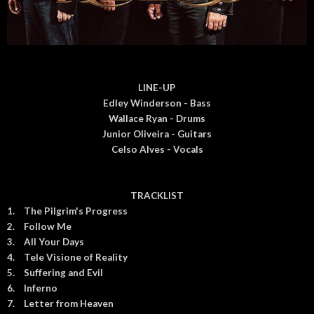
LINE-UP
Edley Winderson - Bass
Wallace Ryan - Drums
Junior Oliveira - Guitars
Celso Alves - Vocals
TRACKLIST
1.
The Pilgrim's Progress
2.
Follow Me
3.
All Your Days
4.
Tele Visione of Reality
5.
Suffering and Evil
6.
Inferno
7.
Letter from Heaven