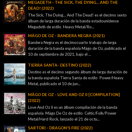
MEGADETH - THE SICK, THE DYING… AND THE
DEAD! (2022)
The Sick, The Dying… And The Dead! es el decimo sexto
álbum de larga duración de la banda estadounidense
Megadeth de estilo Heavy Metal/Ro...
MÄGO DE OZ - BANDERA NEGRA (2021)
Bandera Negra es el decimocuarto trabajo de larga
duración de la banda española Mägo de Oz, publicado el
10 de septiembre de 2021, bajo el ...
TIERRA SANTA- DESTINO (2022)
Destino es el decimo segundo álbum de larga duración de
la banda española Tierra Santa de estilo Power/Heavy
Metal, publicado el 10 de jun...
MÄGO DE OZ - LOVE AND OZ II [COMPILATION]
(2022)
Love And Oz Ii es un álbum compilación de la banda
española Mägo De Oz de estilo Celtic/Folk/Power
Metal/Hard Rock, lanzado el 21 de octu...
SARTORI - DRAGON'S FIRE (2022)