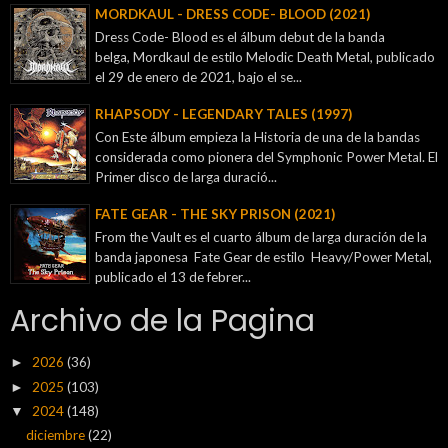
MORDKAUL - DRESS CODE- BLOOD (2021)
Dress Code- Blood es el álbum debut de la banda
belga, Mordkaul de estilo Melodic Death Metal, publicado
el 29 de enero de 2021, bajo el se...
RHAPSODY - LEGENDARY TALES (1997)
Con Este álbum empieza la Historia de una de la bandas
considerada como pionera del Symphonic Power Metal. El
Primer disco de larga duració...
FATE GEAR - THE SKY PRISON (2021)
From the Vault es el cuarto álbum de larga duración de la
banda japonesa Fate Gear de estilo Heavy/Power Metal,
publicado el 13 de febrer...
Archivo de la Pagina
2026
(36)
►
2025
(103)
►
2024
(148)
▼
diciembre
(22)