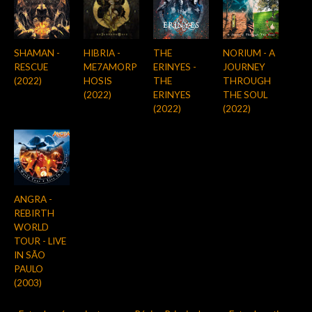
SHAMAN -
HIBRIA -
THE
NORIUM - A
RESCUE
ME7AMORP
ERINYES -
JOURNEY
(2022)
HOSIS
THE
THROUGH
(2022)
ERINYES
THE SOUL
(2022)
(2022)
ANGRA -
REBIRTH
WORLD
TOUR - LIVE
IN SÃO
PAULO
(2003)