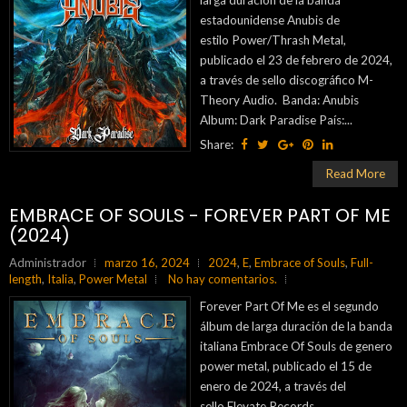
larga duración de la banda
estadounidense Anubis de
estilo Power/Thrash Metal,
publicado el 23 de febrero de 2024,
a través de sello discográfico M-
Theory Audio. Banda: Anubis
Album: Dark Paradise País:...
Share:
Read More
EMBRACE OF SOULS - FOREVER PART OF ME
(2024)
Administrador
marzo 16, 2024
2024
,
E
,
Embrace of Souls
,
Full-
length
,
Italia
,
Power Metal
No hay comentarios.
Forever Part Of Me es el segundo
álbum de larga duración de la banda
italiana Embrace Of Souls de genero
power metal, publicado el 15 de
enero de 2024, a través del
sello Elevate Records.