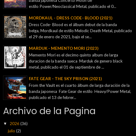
banda japonesa Concerto Moon de
estilo Power/Neoclassical Metal, publicado el 0...
MORDKAUL - DRESS CODE- BLOOD (2021)
Dress Code- Blood es el álbum debut de la banda
belga, Mordkaul de estilo Melodic Death Metal, publicado
el 29 de enero de 2021, bajo el se...
MARDUK - MEMENTO MORI (2023)
Memento Mori es el decimo quinto album de larga
duracion de la banda sueca Marduk de genero black
metal, publicado el 01 de septiembre de ...
FATE GEAR - THE SKY PRISON (2021)
From the Vault es el cuarto álbum de larga duración de la
banda japonesa Fate Gear de estilo Heavy/Power Metal,
publicado el 13 de febrer...
Archivo de la Pagina
2026
(36)
▼
julio
(2)