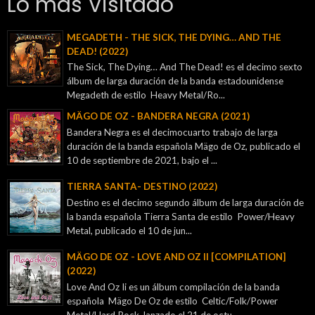
Lo mas Visitado
MEGADETH - THE SICK, THE DYING… AND THE
DEAD! (2022)
The Sick, The Dying… And The Dead! es el decimo sexto
álbum de larga duración de la banda estadounidense
Megadeth de estilo Heavy Metal/Ro...
MÄGO DE OZ - BANDERA NEGRA (2021)
Bandera Negra es el decimocuarto trabajo de larga
duración de la banda española Mägo de Oz, publicado el
10 de septiembre de 2021, bajo el ...
TIERRA SANTA- DESTINO (2022)
Destino es el decimo segundo álbum de larga duración de
la banda española Tierra Santa de estilo Power/Heavy
Metal, publicado el 10 de jun...
MÄGO DE OZ - LOVE AND OZ II [COMPILATION]
(2022)
Love And Oz Ii es un álbum compilación de la banda
española Mägo De Oz de estilo Celtic/Folk/Power
Metal/Hard Rock, lanzado el 21 de octu...