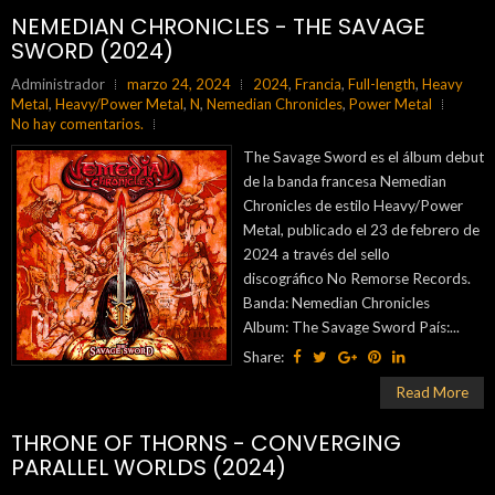
NEMEDIAN CHRONICLES - THE SAVAGE
SWORD (2024)
Administrador
marzo 24, 2024
2024
,
Francia
,
Full-length
,
Heavy
Metal
,
Heavy/Power Metal
,
N
,
Nemedian Chronicles
,
Power Metal
No hay comentarios.
The Savage Sword es el álbum debut
de la banda francesa Nemedian
Chronicles de estilo Heavy/Power
Metal, publicado el 23 de febrero de
2024 a través del sello
discográfico No Remorse Records.
Banda: Nemedian Chronicles
Album: The Savage Sword País:...
Share:
Read More
THRONE OF THORNS - CONVERGING
PARALLEL WORLDS (2024)