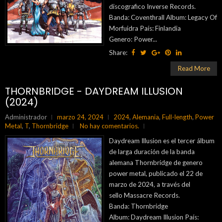
discografico Inverse Records.
Banda: Coventhrall Album: Legacy Of
Morfuidra País: Finlandia
Genero: Power...
Share:
Read More
THORNBRIDGE - DAYDREAM ILLUSION
(2024)
Administrador
marzo 24, 2024
2024
,
Alemania
,
Full-length
,
Power
Metal
,
T
,
Thornbridge
No hay comentarios.
Daydream Illusion es el tercer álbum
de larga duración de la banda
alemana Thornbridge de genero
power metal, publicado el 22 de
marzo de 2024, a través del
sello Massacre Records.
Banda: Thornbridge
Album: Daydream Illusion País: