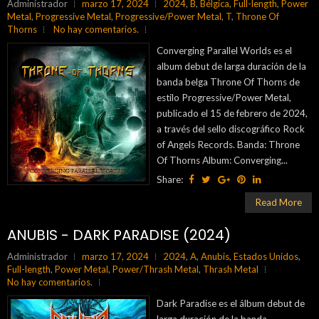
Administrador
marzo 17, 2024
2024
,
B
,
Bélgica
,
Full-length
,
Power
Metal
,
Progressive Metal
,
Progressive/Power Metal
,
T
,
Throne Of
Thorns
No hay comentarios.
Converging Parallel Worlds es el
album debut de larga duración de la
banda belga Throne Of Thorns de
estilo Progressive/Power Metal,
publicado el 15 de febrero de 2024,
a través del sello discográfico Rock
of Angels Records. Banda: Throne
Of Thorns Album: Converging...
Share:
Read More
ANUBIS - DARK PARADISE (2024)
Administrador
marzo 17, 2024
2024
,
A
,
Anubis
,
Estados Unidos
,
Full-length
,
Power Metal
,
Power/Thrash Metal
,
Thrash Metal
No hay comentarios.
Dark Paradise es el álbum debut de