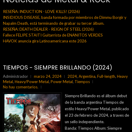
RESEÑA: INDUCTION - LOVE KILLS! (2026)
INSIDIOUS DISEASE, banda formada por miembros de Dimmu Borgir y
Napalm Death, está terminando de grabar su tercer álbum.
RESEÑA: DEATH DEALER - REIGN OF STEEL (2026)
Fallece FELIPE STAITI Guitarrista de ENANITOS VERDES
HAVOK anuncia gira Latinoamericana este 2026
TIEMPOS - SIEMPRE BRILLANDO (2024)
Administrador
marzo 24, 2024
2024
,
Argentina
,
Full-length
,
Heavy
Metal
,
Heavy/Power Metal
,
Power Metal
,
Tiempos
No hay comentarios.
Siempre Brillando es el álbum debut
de la banda argentina Tiempos de
estilo Heavy/Power Metal, publicado
el 23 de febrero de 2024, a traves de
un sello independiente.
Banda: Tiempos Album: Siempre