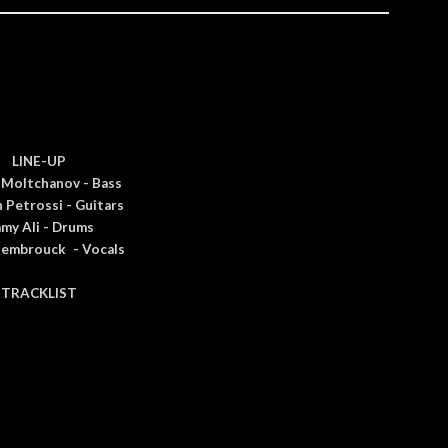
LINE-UP
i Moltchanov - Bass
 Petrossi - Guitars
my Ali - Drums
lembrouck
- Vocals
TRACKLIST