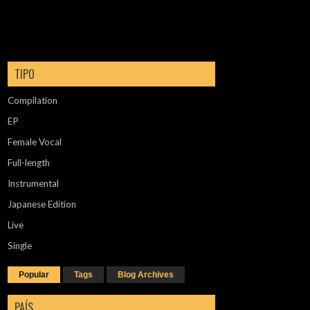
TIPO
Compilation
EP
Female Vocal
Full-length
Instrumental
Japanese Edition
Live
Single
Popular
Tags
Blog Archives
PAÍS