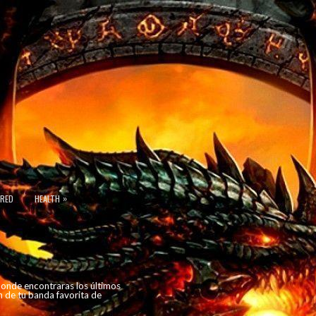
»
URED
HEALTH
 donde encontraras los últimos
n de tu banda favorita de