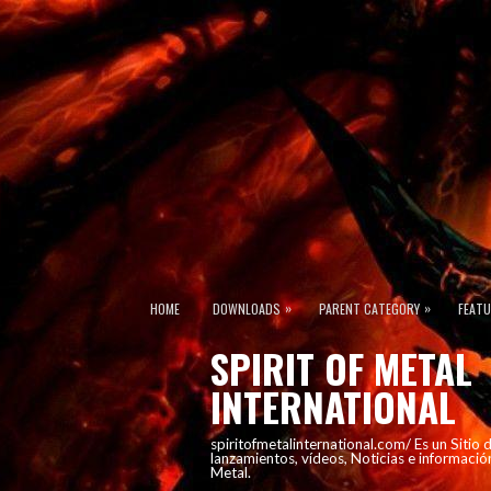
»
»
HOME
DOWNLOADS
PARENT CATEGORY
FEAT
SPIRIT OF METAL
INTERNATIONAL
spiritofmetalinternational.com/ Es un Sitio
lanzamientos, vídeos, Noticias e informació
Metal.