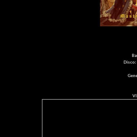
Ba
Disco:
Gene
V