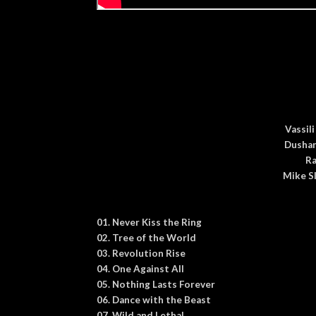
Vassil
Dushan
Ra
Mike S
01. Never Kiss the Ring
02. Tree of the World
03. Revolution Rise
04. One Against All
05. Nothing Lasts Forever
06. Dance with the Beast
07. Wild and Lethal