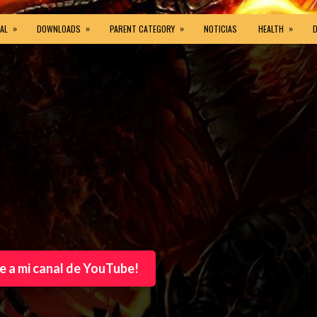
»
»
»
»
AL
DOWNLOADS
PARENT CATEGORY
NOTICIAS
HEALTH
e a mi canal de YouTube!