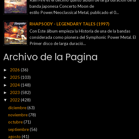
banda japonesa Concerto Moon de
estilo Power/Neoclassical Metal, publicado el 0...
RHAPSODY - LEGENDARY TALES (1997)
Con Este álbum empieza la Historia de una de la bandas
considerada como pionera del Symphonic Power Metal. El
Primer disco de larga duració...
Archivo de la Pagina
2026
(36)
►
2025
(103)
►
2024
(148)
►
2023
(582)
►
2022
(428)
▼
diciembre
(63)
noviembre
(78)
octubre
(71)
septiembre
(56)
agosto
(41)