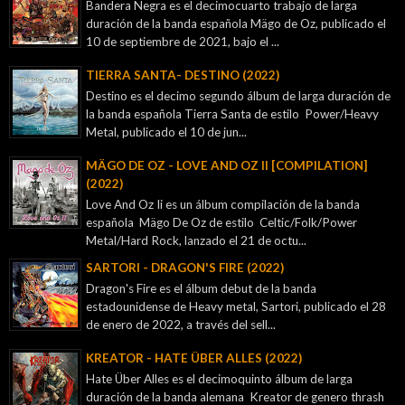
Bandera Negra es el decimocuarto trabajo de larga
duración de la banda española Mägo de Oz, publicado el
10 de septiembre de 2021, bajo el ...
TIERRA SANTA- DESTINO (2022)
Destino es el decimo segundo álbum de larga duración de
la banda española Tierra Santa de estilo Power/Heavy
Metal, publicado el 10 de jun...
MÄGO DE OZ - LOVE AND OZ II [COMPILATION]
(2022)
Love And Oz Ii es un álbum compilación de la banda
española Mägo De Oz de estilo Celtic/Folk/Power
Metal/Hard Rock, lanzado el 21 de octu...
SARTORI - DRAGON'S FIRE (2022)
Dragon's Fire es el álbum debut de la banda
estadounidense de Heavy metal, Sartori, publicado el 28
de enero de 2022, a través del sell...
KREATOR - ‎HATE ÜBER ALLES (2022)
Hate Über Alles es el decimoquinto álbum de larga
duración de la banda alemana Kreator de genero thrash