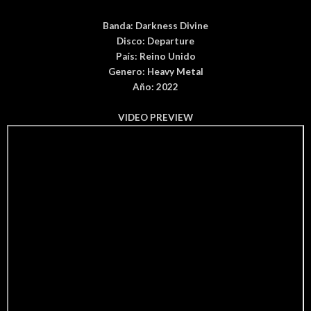
Banda:
Darkness Divine
Disco:
Departure
País
: Reino Unido
Genero: Heavy Metal
Año: 2022
VIDEO PREVIEW