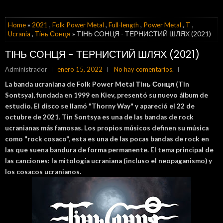
Home
»
2021
,
Folk Power Metal
,
Full-length
,
Power Metal
,
T
,
Ucrania
,
Тiнь Сонця
» ТIНЬ СОНЦЯ - ТЕРНИСТИЙ ШЛЯХ (2021)
ТIНЬ СОНЦЯ - ТЕРНИСТИЙ ШЛЯХ (2021)
Administrador
enero 15, 2022
No hay comentarios.
La banda ucraniana de
Folk Power Metal
Тiнь Сонця (
Tin
Sontsya), fundada en 1999 en Kiev, presentó su nuevo álbum de
estudio. El disco se llamó "Thorny Way" y apareció el 22 de
octubre de 2021. Tin Sontsya es una de las bandas de rock
ucranianas más famosas. Los propios músicos definen su música
como "rock cosaco", esta es una de las pocas bandas de rock en
las que suena bandura de forma permanente. El tema principal de
las canciones: la mitología ucraniana (incluso el neopaganismo) y
los cosacos ucranianos.