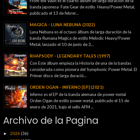
From the Vault es el cuarto álbum de larga duración de la
banda japonesa Fate Gear de estilo Heavy/Power Metal,
publicado el 13 de febrer...
MAGICA - LUNA NEBUNA (2022)
Luna Nebuna es el octavo álbum de larga duración de la
banda Rumana Magica de estilo Melodic Heavy/Power
Metal, lanzado el 10 de junio de 2...
RHAPSODY - LEGENDARY TALES (1997)
Con Este álbum empieza la Historia de una de la bandas
considerada como pionera del Symphonic Power Metal. El
Primer disco de larga duració...
ORDEN OGAN - INFERNO [EP] (2021)
Inferno es el EP de la banda alemana de power metal
Orden Ogan de estilo power metal, publicado el 15 de
enero de 2021, bajo el sello AFM ...
Archivo de la Pagina
2026
(36)
►