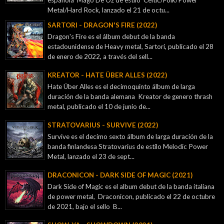
española Mägo De Oz de estilo Celtic/Folk/Power
Metal/Hard Rock, lanzado el 21 de octu...
SARTORI - DRAGON'S FIRE (2022)
Dragon's Fire es el álbum debut de la banda
estadounidense de Heavy metal, Sartori, publicado el 28
de enero de 2022, a través del sell...
KREATOR - ‎HATE ÜBER ALLES (2022)
Hate Über Alles es el decimoquinto álbum de larga
duración de la banda alemana Kreator de genero thrash
metal, publicado el 10 de junio de...
STRATOVARIUS - SURVIVE (2022)
Survive es el decimo sexto álbum de larga duración de la
banda finlandesa Stratovarius de estilo Melodic Power
Metal, lanzado el 23 de sept...
DRACONICON - DARK SIDE OF MAGIC (2021)
Dark Side of Magic es el album debut de la banda italiana
de power metal, Draconicon, publicado el 22 de octubre
de 2021, bajo el sello B...