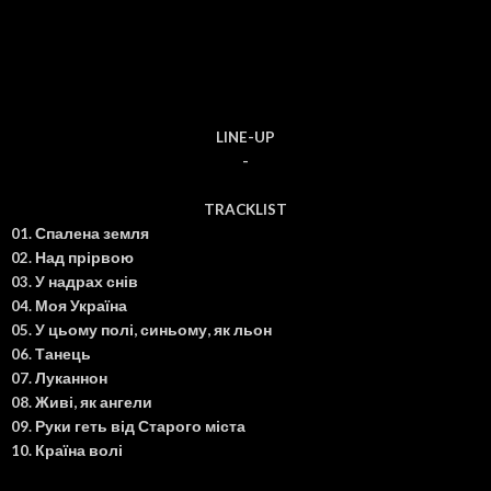
LINE-UP
-
TRACKLIST
01. Спалена земля
02. Над прірвою
03. У надрах снів
04. Моя Україна
05. У цьому полі, синьому, як льон
06. Танець
07. Луканнон
08. Живі, як ангели
09. Руки геть від Старого міста
10. Країна волі