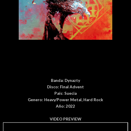
Banda:
Dynazty
Disco:
Final Advent
País
: Suecia
Genero:
Heavy/Power Metal, Hard Rock
Año: 2022
VIDEO PREVIEW