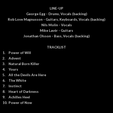
LINE-UP
George Egg - Drums, Vocals (backing)
Rob Love Magnusson - Guitars, Keyboards, Vocals (backing)
Nils Molin - Vocals
Mike Lavér - Guitars
Jonathan Olsson - Bass, Vocals (backing)
TRACKLIST
1.
Power of Will
2.
Advent
3.
Natural Born Killer
4.
Yours
5.
All the Devils Are Here
6.
The White
7.
Instinct
8.
Heart of Darkness
9.
Achilles Heel
10.
Power of Now