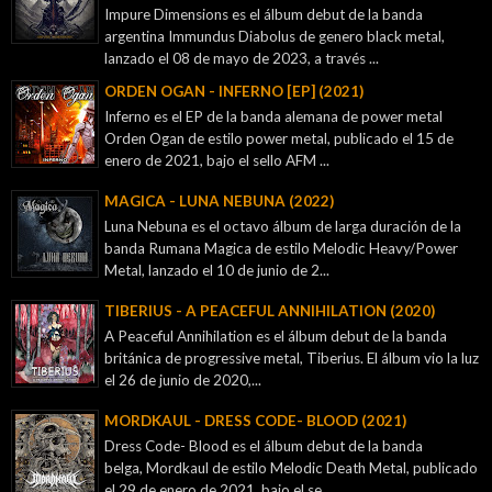
Impure Dimensions es el álbum debut de la banda
argentina Immundus Diabolus de genero black metal,
lanzado el 08 de mayo de 2023, a través ...
ORDEN OGAN - INFERNO [EP] (2021)
Inferno es el EP de la banda alemana de power metal
Orden Ogan de estilo power metal, publicado el 15 de
enero de 2021, bajo el sello AFM ...
MAGICA - LUNA NEBUNA (2022)
Luna Nebuna es el octavo álbum de larga duración de la
banda Rumana Magica de estilo Melodic Heavy/Power
Metal, lanzado el 10 de junio de 2...
TIBERIUS - A PEACEFUL ANNIHILATION (2020)
A Peaceful Annihilation es el álbum debut de la banda
británica de progressive metal, Tiberius. El álbum vio la luz
el 26 de junio de 2020,...
MORDKAUL - DRESS CODE- BLOOD (2021)
Dress Code- Blood es el álbum debut de la banda
belga, Mordkaul de estilo Melodic Death Metal, publicado
el 29 de enero de 2021, bajo el se...