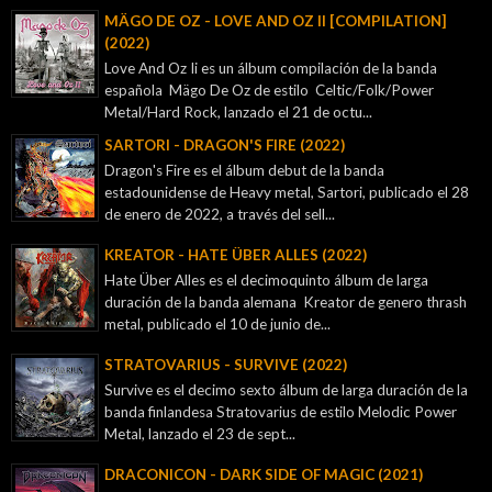
MÄGO DE OZ - LOVE AND OZ II [COMPILATION]
(2022)
Love And Oz Ii es un álbum compilación de la banda
española Mägo De Oz de estilo Celtic/Folk/Power
Metal/Hard Rock, lanzado el 21 de octu...
SARTORI - DRAGON'S FIRE (2022)
Dragon's Fire es el álbum debut de la banda
estadounidense de Heavy metal, Sartori, publicado el 28
de enero de 2022, a través del sell...
KREATOR - ‎HATE ÜBER ALLES (2022)
Hate Über Alles es el decimoquinto álbum de larga
duración de la banda alemana Kreator de genero thrash
metal, publicado el 10 de junio de...
STRATOVARIUS - SURVIVE (2022)
Survive es el decimo sexto álbum de larga duración de la
banda finlandesa Stratovarius de estilo Melodic Power
Metal, lanzado el 23 de sept...
DRACONICON - DARK SIDE OF MAGIC (2021)