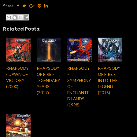
Share:
Related Posts:
RHAPSODY
RHAPSODY
RHAPSODY
RHAPSODY
- DAWN OF
OF FIRE -
-
OF FIRE -
VICTORY
LEGENDARY
SYMPHONY
INTO THE
(2000)
YEARS
OF
LEGEND
(2017)
ENCHANTE
(2016)
D LANDS
(1998)