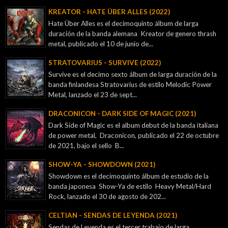
KREATOR - ‎HATE ÜBER ALLES (2022)
Hate Über Alles es el decimoquinto álbum de larga
duración de la banda alemana Kreator de genero thrash
metal, publicado el 10 de junio de...
STRATOVARIUS - SURVIVE (2022)
Survive es el decimo sexto álbum de larga duración de la
banda finlandesa Stratovarius de estilo Melodic Power
Metal, lanzado el 23 de sept...
DRACONICON - DARK SIDE OF MAGIC (2021)
Dark Side of Magic es el album debut de la banda italiana
de power metal, Draconicon, publicado el 22 de octubre
de 2021, bajo el sello B...
SHOW-YA - SHOWDOWN (2021)
Showdown es el decimoquinto álbum de estudio de la
banda japonesa Show-Ya de estilo Heavy Metal/Hard
Rock, lanzado el 30 de agosto de 202...
CELTIAN - SENDAS DE LEYENDA (2021)
Sendas de Leyenda es el tercer trabajo de larga