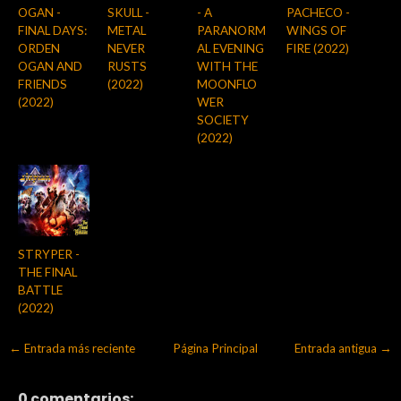
OGAN -
SKULL -
- A
PACHECO -
FINAL DAYS:
METAL
PARANORM
WINGS OF
ORDEN
NEVER
AL EVENING
FIRE (2022)
OGAN AND
RUSTS
WITH THE
FRIENDS
(2022)
MOONFLO
(2022)
WER
SOCIETY
(2022)
STRYPER -
THE FINAL
BATTLE
(2022)
← Entrada más reciente
Página Principal
Entrada antigua →
0 comentarios: