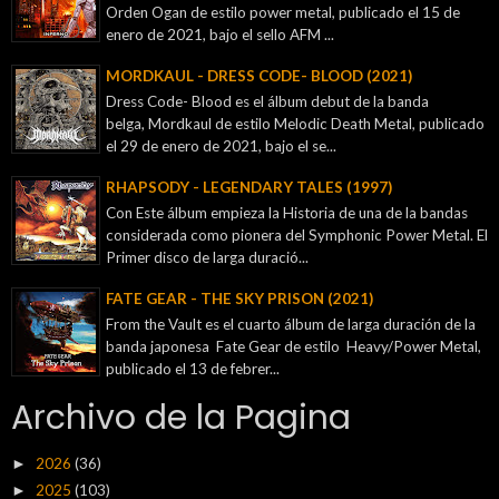
Orden Ogan de estilo power metal, publicado el 15 de
enero de 2021, bajo el sello AFM ...
MORDKAUL - DRESS CODE- BLOOD (2021)
Dress Code- Blood es el álbum debut de la banda
belga, Mordkaul de estilo Melodic Death Metal, publicado
el 29 de enero de 2021, bajo el se...
RHAPSODY - LEGENDARY TALES (1997)
Con Este álbum empieza la Historia de una de la bandas
considerada como pionera del Symphonic Power Metal. El
Primer disco de larga duració...
FATE GEAR - THE SKY PRISON (2021)
From the Vault es el cuarto álbum de larga duración de la
banda japonesa Fate Gear de estilo Heavy/Power Metal,
publicado el 13 de febrer...
Archivo de la Pagina
2026
(36)
►
2025
(103)
►