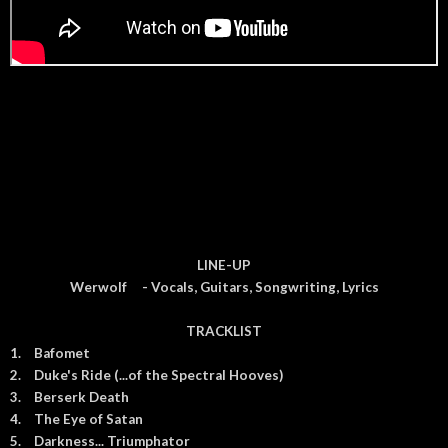
LINE-UP
Werwolf
- Vocals, Guitars, Songwriting, Lyrics
TRACKLIST
1.
Bafomet
2.
Duke's Ride (...of the Spectral Hooves)
3.
Berserk Death
4.
The Eye of Satan
5.
Darkness... Triumphator