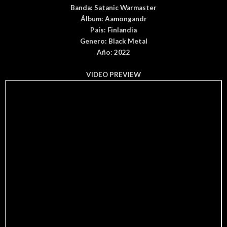
Banda:
Satanic Warmaster
Álbum
:
Aamongandr
País
: Finlandia
Genero: Black
Metal
Año: 2022
VIDEO PREVIEW