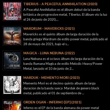
TIBERIUS - A PEACEFUL ANNIHILATION (2020)
A Peaceful Annihilation es el álbum debut de la banda
británica de progressive metal, Tiberius. El álbum vio la luz
el 26 de junio de 2020,...
WARDRUM - MAVERICKS (2021)
Mavericks es el quinto álbum de larga duración de la
banda griega Wardrum de estilo power metal, publicado el
28 de mayo de 2021, bajo el s...
MAGICA - LUNA NEBUNA (2022)
Luna Nebuna es el octavo álbum de larga duración de la
banda Rumana Magica de estilo Melodic Heavy/Power
Metal, lanzado el 10 de junio de 2...
MARDUK - MEMENTO MORI (2023)
Memento Mori es el decimo quinto album de larga
duracion de la banda sueca Marduk de genero black
metal, publicado el 01 de septiembre de ...
ORDEN OGAN - INFERNO [EP] (2021)
Inferno es el EP de la banda alemana de power metal