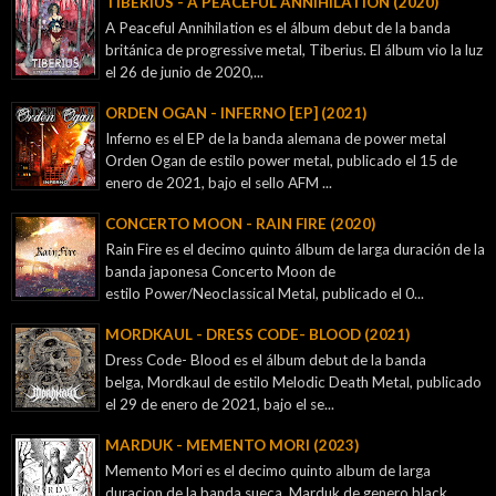
TIBERIUS - A PEACEFUL ANNIHILATION (2020)
A Peaceful Annihilation es el álbum debut de la banda
británica de progressive metal, Tiberius. El álbum vio la luz
el 26 de junio de 2020,...
ORDEN OGAN - INFERNO [EP] (2021)
Inferno es el EP de la banda alemana de power metal
Orden Ogan de estilo power metal, publicado el 15 de
enero de 2021, bajo el sello AFM ...
CONCERTO MOON - RAIN FIRE (2020)
Rain Fire es el decimo quinto álbum de larga duración de la
banda japonesa Concerto Moon de
estilo Power/Neoclassical Metal, publicado el 0...
MORDKAUL - DRESS CODE- BLOOD (2021)
Dress Code- Blood es el álbum debut de la banda
belga, Mordkaul de estilo Melodic Death Metal, publicado
el 29 de enero de 2021, bajo el se...
MARDUK - MEMENTO MORI (2023)
Memento Mori es el decimo quinto album de larga
duracion de la banda sueca Marduk de genero black