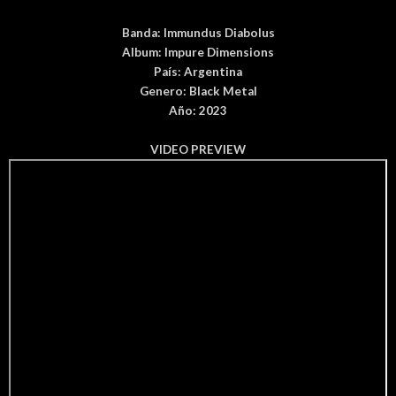
Banda:
Immundus Diabolus
Album:
Impure Dimensions
País
: Argentina
Genero:
Black Metal
Año: 2023
VIDEO PREVIEW