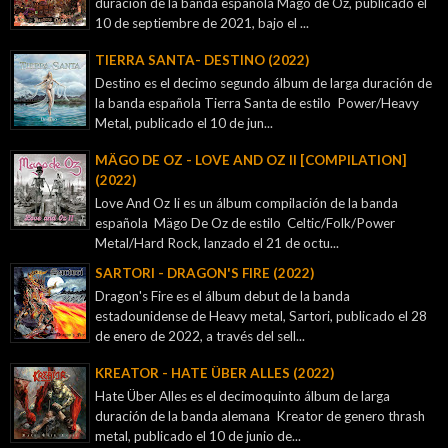
duración de la banda española Mägo de Oz, publicado el
10 de septiembre de 2021, bajo el ...
TIERRA SANTA- DESTINO (2022)
Destino es el decimo segundo álbum de larga duración de
la banda española Tierra Santa de estilo Power/Heavy
Metal, publicado el 10 de jun...
MÄGO DE OZ - LOVE AND OZ II [COMPILATION]
(2022)
Love And Oz Ii es un álbum compilación de la banda
española Mägo De Oz de estilo Celtic/Folk/Power
Metal/Hard Rock, lanzado el 21 de octu...
SARTORI - DRAGON'S FIRE (2022)
Dragon's Fire es el álbum debut de la banda
estadounidense de Heavy metal, Sartori, publicado el 28
de enero de 2022, a través del sell...
KREATOR - ‎HATE ÜBER ALLES (2022)
Hate Über Alles es el decimoquinto álbum de larga
duración de la banda alemana Kreator de genero thrash
metal, publicado el 10 de junio de...