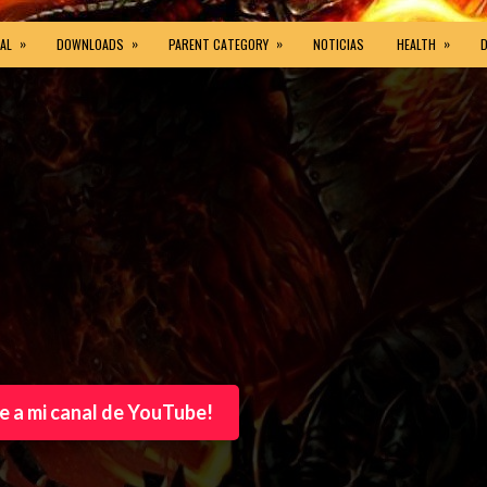
»
»
»
»
AL
DOWNLOADS
PARENT CATEGORY
NOTICIAS
HEALTH
e a mi canal de YouTube!