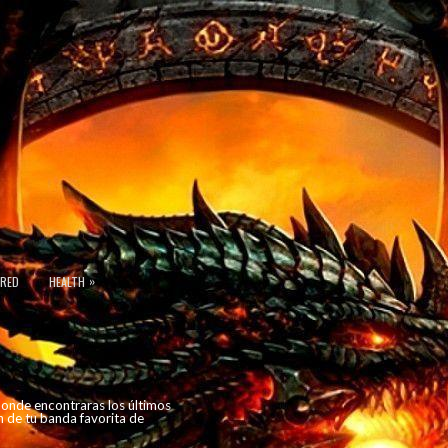
»
URED
HEALTH
 donde encontraras los últimos
n de tu banda favorita de