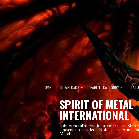
»
»
HOME
DOWNLOADS
PARENT CATEGORY
FEAT
SPIRIT OF METAL
INTERNATIONAL
spiritofmetalinternational.com/ Es un Sitio
lanzamientos, vídeos, Noticias e informació
Metal.