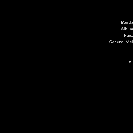
Banda
Album
País
Genero:
Mel
V