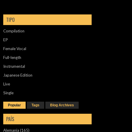
TIPO
Compilation
EP
Female Vocal
Full-length
Instrumental
Japanese Edition
Live
Single
Popular
Tags
Blog Archives
PAÍS
Alemania
(165)