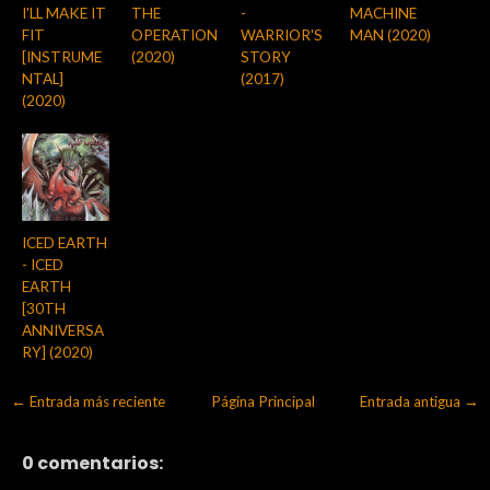
I'LL MAKE IT
THE
-
MACHINE
FIT
OPERATION
WARRIOR'S
MAN (2020)
[INSTRUME
(2020)
STORY
NTAL]
(2017)
(2020)
ICED EARTH
- ICED
EARTH
[30TH
ANNIVERSA
RY] (2020)
← Entrada más reciente
Página Principal
Entrada antigua →
0 comentarios: