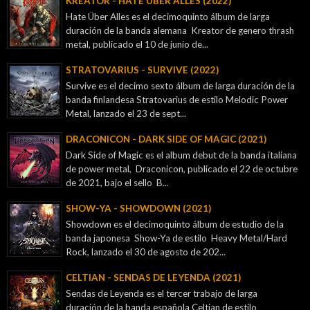
KREATOR - ‎HATE ÜBER ALLES (2022)
Hate Über Alles es el decimoquinto álbum de larga
duración de la banda alemana Kreator de genero thrash
metal, publicado el 10 de junio de...
STRATOVARIUS - SURVIVE (2022)
Survive es el decimo sexto álbum de larga duración de la
banda finlandesa Stratovarius de estilo Melodic Power
Metal, lanzado el 23 de sept...
DRACONICON - DARK SIDE OF MAGIC (2021)
Dark Side of Magic es el album debut de la banda italiana
de power metal, Draconicon, publicado el 22 de octubre
de 2021, bajo el sello B...
SHOW-YA - SHOWDOWN (2021)
Showdown es el decimoquinto álbum de estudio de la
banda japonesa Show-Ya de estilo Heavy Metal/Hard
Rock, lanzado el 30 de agosto de 202...
CELTIAN - SENDAS DE LEYENDA (2021)
Sendas de Leyenda es el tercer trabajo de larga
duración de la banda española Celtian de estilo