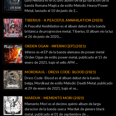
Luna Nebuna es el octavo álbum de larga duración de la
banda Rumana Magica de estilo Melodic Heavy/Power
Metal, lanzado el 10 de junio de 2...
TIBERIUS - A PEACEFUL ANNIHILATION (2020)
A Peaceful Annihilation es el álbum debut de la banda
británica de progressive metal, Tiberius. El álbum vio la luz
el 26 de junio de 2020,...
ORDEN OGAN - INFERNO [EP] (2021)
Inferno es el EP de la banda alemana de power metal
Orden Ogan de estilo power metal, publicado el 15 de
enero de 2021, bajo el sello AFM ...
MORDKAUL - DRESS CODE- BLOOD (2021)
Dress Code- Blood es el álbum debut de la banda
belga, Mordkaul de estilo Melodic Death Metal, publicado
el 29 de enero de 2021, bajo el se...
MARDUK - MEMENTO MORI (2023)
Memento Mori es el decimo quinto album de larga
duracion de la banda sueca Marduk de genero black
metal, publicado el 01 de septiembre de ...