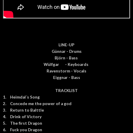
LINE-UP
Günnar - Drums
Björn - Bass
Wülfgar
- Keyboards
Ravenstorm - Vocals
Eiggnar - Bass
TRACKLIST
1.
Heimdal´s Song
2.
Concede me the power of a god
3.
Return to Balttle
4.
Drink of Victory
5.
The first Dragon
6.
Fuck you Dragon