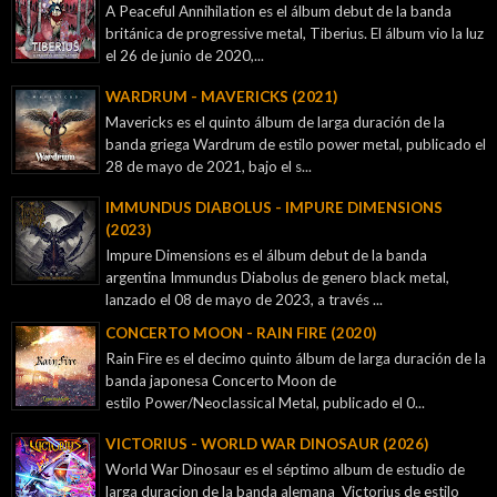
A Peaceful Annihilation es el álbum debut de la banda
británica de progressive metal, Tiberius. El álbum vio la luz
el 26 de junio de 2020,...
WARDRUM - MAVERICKS (2021)
Mavericks es el quinto álbum de larga duración de la
banda griega Wardrum de estilo power metal, publicado el
28 de mayo de 2021, bajo el s...
IMMUNDUS DIABOLUS - IMPURE DIMENSIONS
(2023)
Impure Dimensions es el álbum debut de la banda
argentina Immundus Diabolus de genero black metal,
lanzado el 08 de mayo de 2023, a través ...
CONCERTO MOON - RAIN FIRE (2020)
Rain Fire es el decimo quinto álbum de larga duración de la
banda japonesa Concerto Moon de
estilo Power/Neoclassical Metal, publicado el 0...
VICTORIUS - WORLD WAR DINOSAUR (2026)
World War Dinosaur es el séptimo album de estudio de
larga duracion de la banda alemana Victorius de estilo