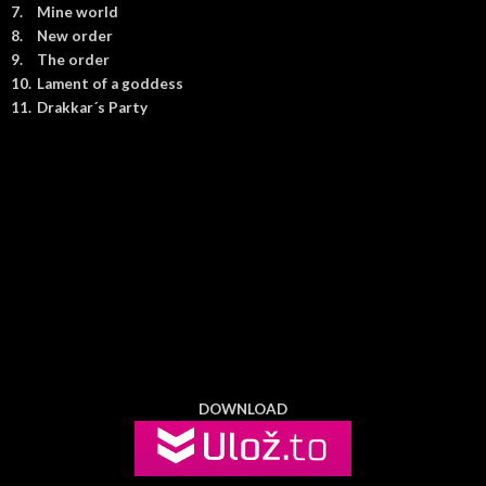
7.
Mine world
8.
New order
9.
The order
10.
Lament of a goddess
11.
Drakkar´s Party
DOWNLOAD