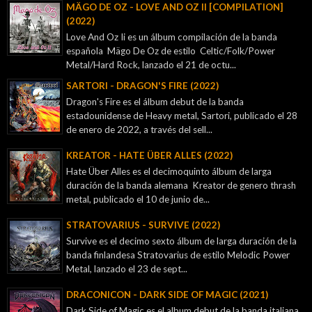
MÄGO DE OZ - LOVE AND OZ II [COMPILATION]
(2022)
Love And Oz Ii es un álbum compilación de la banda
española Mägo De Oz de estilo Celtic/Folk/Power
Metal/Hard Rock, lanzado el 21 de octu...
SARTORI - DRAGON'S FIRE (2022)
Dragon's Fire es el álbum debut de la banda
estadounidense de Heavy metal, Sartori, publicado el 28
de enero de 2022, a través del sell...
KREATOR - ‎HATE ÜBER ALLES (2022)
Hate Über Alles es el decimoquinto álbum de larga
duración de la banda alemana Kreator de genero thrash
metal, publicado el 10 de junio de...
STRATOVARIUS - SURVIVE (2022)
Survive es el decimo sexto álbum de larga duración de la
banda finlandesa Stratovarius de estilo Melodic Power
Metal, lanzado el 23 de sept...
DRACONICON - DARK SIDE OF MAGIC (2021)
Dark Side of Magic es el album debut de la banda italiana