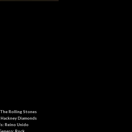
The Rolling Stones
:
Hackney Diamonds
ís
: Reino Unido
Genero:
Rock