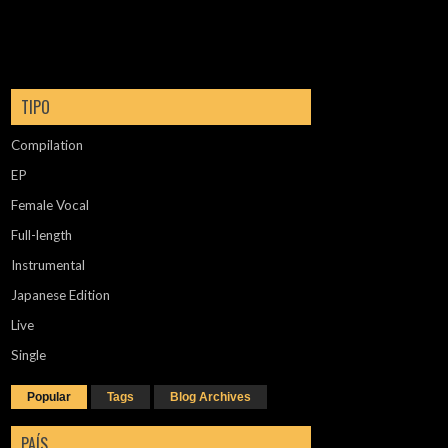
TIPO
Compilation
EP
Female Vocal
Full-length
Instrumental
Japanese Edition
Live
Single
Popular
Tags
Blog Archives
PAÍS