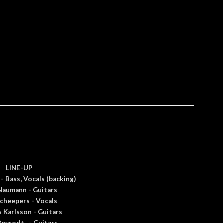
LINE-UP
- Bass, Vocals (backing)
aumann - Guitars
Scheepers - Vocals
 Karlsson - Guitars
Beyrodt
- Guitars