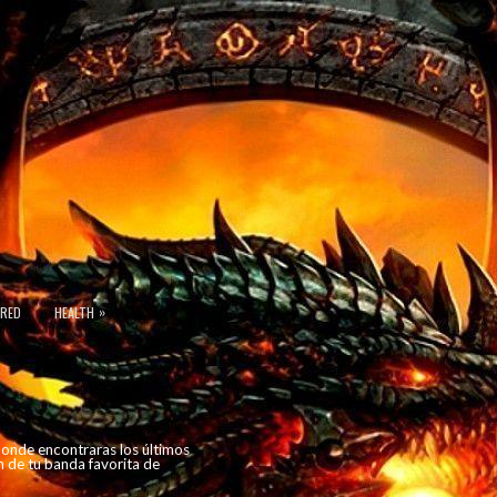
»
URED
HEALTH
 donde encontraras los últimos
n de tu banda favorita de