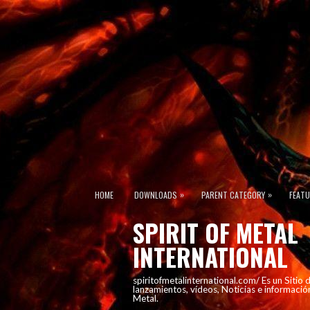
»
»
HOME
DOWNLOADS
PARENT CATEGORY
FEAT
SPIRIT OF METAL
INTERNATIONAL
spiritofmetalinternational.com/ Es un Sitio
lanzamientos, vídeos, Noticias e informació
Metal.