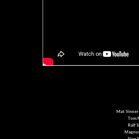
Mat Sinner 
Tom N
Ralf 
Magnus
Alex 