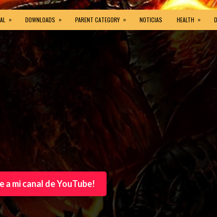
»
»
»
»
AL
DOWNLOADS
PARENT CATEGORY
NOTICIAS
HEALTH
e a mi canal de YouTube!