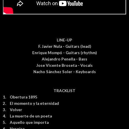
LINE-UP
F. Javier Nula - Guitars (lead)
Enrique Mompó - Guitars (rhythm)
Alejandro Penella - Bass
Jose Vicente Broseta - Vocals
Nacho Sánchez Soler - Keyboards
TRACKLIST
1.
Obertura 1895
2.
El momento y la eternidad
3.
Volver
4.
La muerte de un poeta
5.
Aquello que importa
6.
Heroica