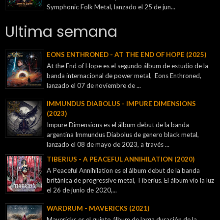
Symphonic Folk Metal, lanzado el 25 de jun...
Ultima semana
EONS ENTHRONED - AT THE END OF HOPE (2025)
At the End of Hope es el segundo álbum de estudio de la
banda internacional de power metal, Eons Enthroned,
lanzado el 07 de noviembre de ...
IMMUNDUS DIABOLUS - IMPURE DIMENSIONS
(2023)
Impure Dimensions es el álbum debut de la banda
argentina Immundus Diabolus de genero black metal,
lanzado el 08 de mayo de 2023, a través ...
TIBERIUS - A PEACEFUL ANNIHILATION (2020)
A Peaceful Annihilation es el álbum debut de la banda
británica de progressive metal, Tiberius. El álbum vio la luz
el 26 de junio de 2020,...
WARDRUM - MAVERICKS (2021)
Mavericks es el quinto álbum de larga duración de la