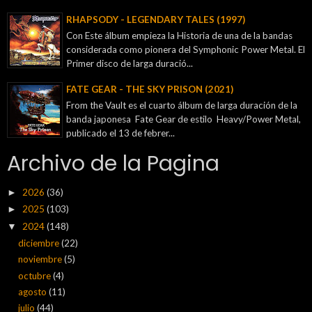
RHAPSODY - LEGENDARY TALES (1997)
Con Este álbum empieza la Historia de una de la bandas
considerada como pionera del Symphonic Power Metal. El
Primer disco de larga duració...
FATE GEAR - THE SKY PRISON (2021)
From the Vault es el cuarto álbum de larga duración de la
banda japonesa Fate Gear de estilo Heavy/Power Metal,
publicado el 13 de febrer...
Archivo de la Pagina
2026
(36)
►
2025
(103)
►
2024
(148)
▼
diciembre
(22)
noviembre
(5)
octubre
(4)
agosto
(11)
julio
(44)