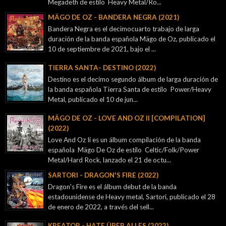
Megadeth de estilo Heavy Metal/Ro...
MÄGO DE OZ - BANDERA NEGRA (2021)
Bandera Negra es el decimocuarto trabajo de larga
duración de la banda española Mägo de Oz, publicado el
10 de septiembre de 2021, bajo el ...
TIERRA SANTA- DESTINO (2022)
Destino es el decimo segundo álbum de larga duración de
la banda española Tierra Santa de estilo Power/Heavy
Metal, publicado el 10 de jun...
MÄGO DE OZ - LOVE AND OZ II [COMPILATION]
(2022)
Love And Oz Ii es un álbum compilación de la banda
española Mägo De Oz de estilo Celtic/Folk/Power
Metal/Hard Rock, lanzado el 21 de octu...
SARTORI - DRAGON'S FIRE (2022)
Dragon's Fire es el álbum debut de la banda
estadounidense de Heavy metal, Sartori, publicado el 28
de enero de 2022, a través del sell...
KREATOR - ‎HATE ÜBER ALLES (2022)