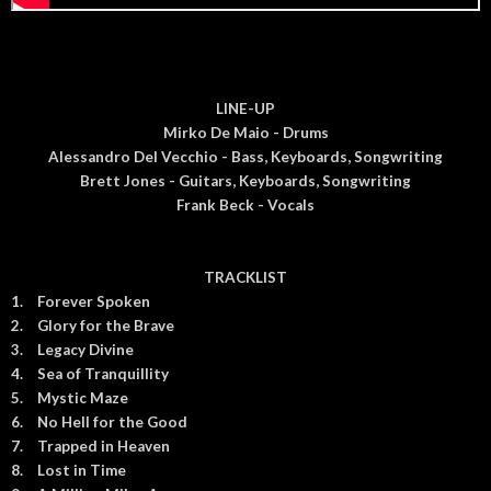
LINE-UP
Mirko De Maio - Drums
Alessandro Del Vecchio - Bass, Keyboards, Songwriting
Brett Jones - Guitars, Keyboards, Songwriting
Frank Beck - Vocals
TRACKLIST
1.
Forever Spoken
2.
Glory for the Brave
3.
Legacy Divine
4.
Sea of Tranquillity
5.
Mystic Maze
6.
No Hell for the Good
7.
Trapped in Heaven
8.
Lost in Time