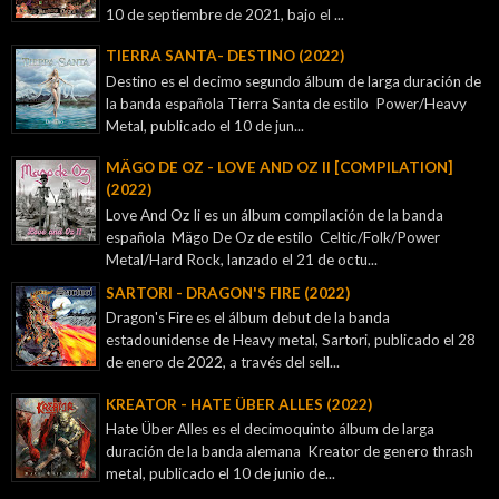
10 de septiembre de 2021, bajo el ...
TIERRA SANTA- DESTINO (2022)
Destino es el decimo segundo álbum de larga duración de
la banda española Tierra Santa de estilo Power/Heavy
Metal, publicado el 10 de jun...
MÄGO DE OZ - LOVE AND OZ II [COMPILATION]
(2022)
Love And Oz Ii es un álbum compilación de la banda
española Mägo De Oz de estilo Celtic/Folk/Power
Metal/Hard Rock, lanzado el 21 de octu...
SARTORI - DRAGON'S FIRE (2022)
Dragon's Fire es el álbum debut de la banda
estadounidense de Heavy metal, Sartori, publicado el 28
de enero de 2022, a través del sell...
KREATOR - ‎HATE ÜBER ALLES (2022)
Hate Über Alles es el decimoquinto álbum de larga
duración de la banda alemana Kreator de genero thrash
metal, publicado el 10 de junio de...