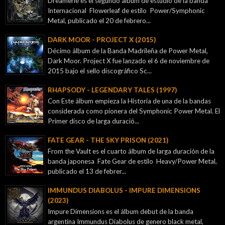
Dreamerie es el segundo album de estudio de la banda
Internacional Flowerleaf de estilo Power/Symphonic
Metal, publicado el 20 de febrero...
DARK MOOR - PROJECT X (2015)
Décimo álbum de la Banda Madrileña de Power Metal,
Dark Moor. Project X fue lanzado el 6 de noviembre de
2015 bajo el sello discográfico Sc...
RHAPSODY - LEGENDARY TALES (1997)
Con Este álbum empieza la Historia de una de la bandas
considerada como pionera del Symphonic Power Metal. El
Primer disco de larga duració...
FATE GEAR - THE SKY PRISON (2021)
From the Vault es el cuarto álbum de larga duración de la
banda japonesa Fate Gear de estilo Heavy/Power Metal,
publicado el 13 de febrer...
IMMUNDUS DIABOLUS - IMPURE DIMENSIONS
(2023)
Impure Dimensions es el álbum debut de la banda
argentina Immundus Diabolus de genero black metal,