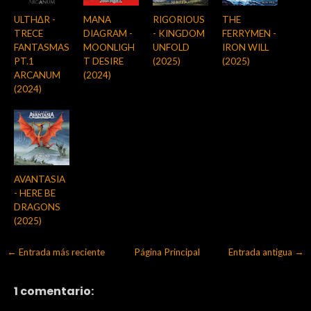
ULTH∆R -
MANA
RIGORIOUS
THE
TRECE
DIAGRAM -
- KINGDOM
FERRYMEN -
FANTASMAS
MOONLIGH
UNFOLD
IRON WILL
PT.1
T DESIRE
(2025)
(2025)
ARCANUM
(2024)
(2024)
AVANTASIA
- HERE BE
DRAGONS
(2025)
← Entrada más reciente
Página Principal
Entrada antigua →
1 comentario: