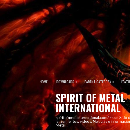
»
»
HOME
DOWNLOADS
PARENT CATEGORY
FEAT
SPIRIT OF METAL
INTERNATIONAL
spiritofmetalinternational.com/ Es un Sitio
lanzamientos, vídeos, Noticias e informació
Metal.