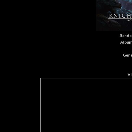
Banda
Album
Gene
V