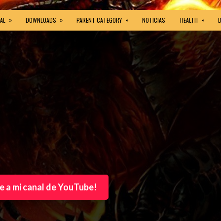
»
»
»
»
AL
DOWNLOADS
PARENT CATEGORY
NOTICIAS
HEALTH
e a mi canal de YouTube!