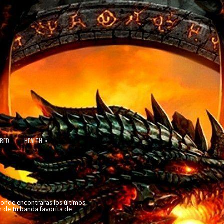
»
URED
HEALTH
 donde encontraras los últimos
n de tu banda favorita de