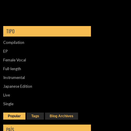
TIPO
Compilation
EP
Female Vocal
Full-length
Instrumental
Japanese Edition
Live
Single
Popular
Tags
Blog Archives
PAÍS