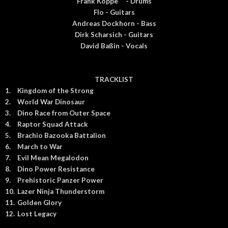
Frank Koppe
- Drums
Flo - Guitars
Andreas Dockhorn - Bass
Dirk Scharsich - Guitars
David Baßin - Vocals
TRACKLIST
1.
Kingdom of the Strong
2.
World War Dinosaur
3.
Dino Race from Outer Space
4.
Raptor Squad Attack
5.
Brachio Bazooka Battalion
6.
March to War
7.
Evil Mean Megalodon
8.
Dino Power Resistance
9.
Prehistoric Panzer Power
10.
Lazer Ninja Thunderstorm
11.
Golden Glory
12.
Lost Legacy