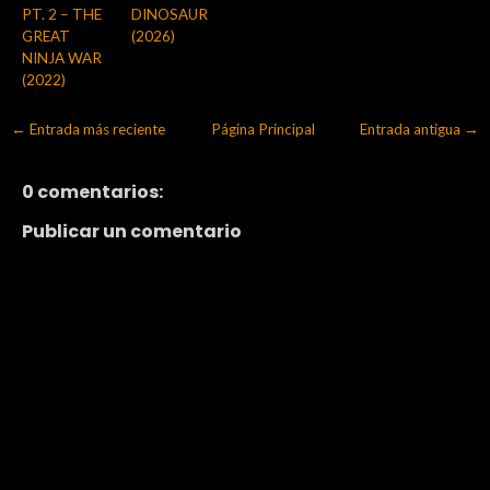
PT. 2 – THE
DINOSAUR
GREAT
(2026)
NINJA WAR
(2022)
← Entrada más reciente
Página Principal
Entrada antigua →
0 comentarios:
Publicar un comentario