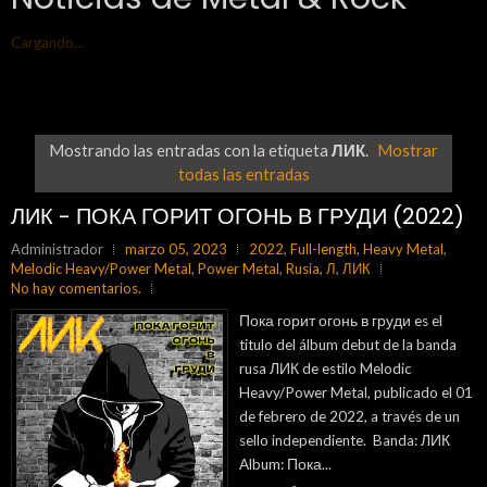
Cargando...
Mostrando las entradas con la etiqueta
ЛИК
.
Mostrar
todas las entradas
ЛИК - ПОКА ГОРИТ ОГОНЬ В ГРУДИ (2022)
Administrador
marzo 05, 2023
2022
,
Full-length
,
Heavy Metal
,
Melodic Heavy/Power Metal
,
Power Metal
,
Rusia
,
Л
,
ЛИК
No hay comentarios.
Пока горит огонь в груди es el
titulo del álbum debut de la banda
rusa ЛИК de estilo Melodic
Heavy/Power Metal, publicado el 01
de febrero de 2022, a través de un
sello independiente. Banda: ЛИК
Album: Пока...