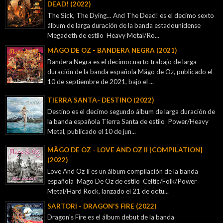
DEAD! (2022)
The Sick, The Dying… And The Dead! es el decimo sexto
álbum de larga duración de la banda estadounidense
Megadeth de estilo Heavy Metal/Ro...
MÄGO DE OZ - BANDERA NEGRA (2021)
Bandera Negra es el decimocuarto trabajo de larga
duración de la banda española Mägo de Oz, publicado el
10 de septiembre de 2021, bajo el ...
TIERRA SANTA- DESTINO (2022)
Destino es el decimo segundo álbum de larga duración de
la banda española Tierra Santa de estilo Power/Heavy
Metal, publicado el 10 de jun...
MÄGO DE OZ - LOVE AND OZ II [COMPILATION]
(2022)
Love And Oz Ii es un álbum compilación de la banda
española Mägo De Oz de estilo Celtic/Folk/Power
Metal/Hard Rock, lanzado el 21 de octu...
SARTORI - DRAGON'S FIRE (2022)
Dragon's Fire es el álbum debut de la banda