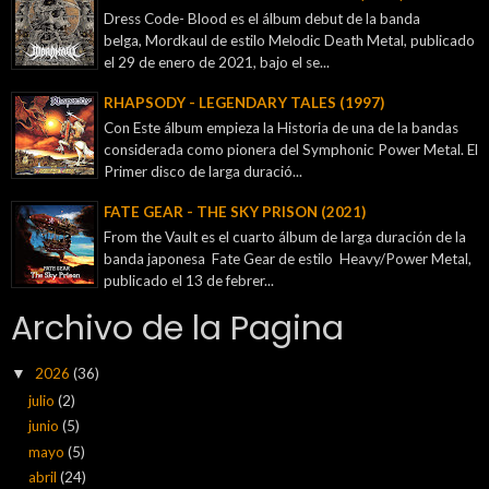
Dress Code- Blood es el álbum debut de la banda
belga, Mordkaul de estilo Melodic Death Metal, publicado
el 29 de enero de 2021, bajo el se...
RHAPSODY - LEGENDARY TALES (1997)
Con Este álbum empieza la Historia de una de la bandas
considerada como pionera del Symphonic Power Metal. El
Primer disco de larga duració...
FATE GEAR - THE SKY PRISON (2021)
From the Vault es el cuarto álbum de larga duración de la
banda japonesa Fate Gear de estilo Heavy/Power Metal,
publicado el 13 de febrer...
Archivo de la Pagina
2026
(36)
▼
julio
(2)
junio
(5)
mayo
(5)
abril
(24)