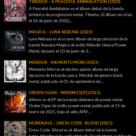
TIBERIUS - A PEACEFUL ANNIHILATION (2020)
A Peaceful Annihilation es el álbum debut de la banda
británica de progressive metal, Tiberius. El álbum vio la luz
el 26 de junio de 2020,...
MAGICA - LUNA NEBUNA (2022)
Luna Nebuna es el octavo álbum de larga duración de la
banda Rumana Magica de estilo Melodic Heavy/Power
Metal, lanzado el 10 de junio de 2...
MARDUK - MEMENTO MORI (2023)
Memento Mori es el decimo quinto album de larga
duracion de la banda sueca Marduk de genero black
metal, publicado el 01 de septiembre de ...
ORDEN OGAN - INFERNO [EP] (2021)
Inferno es el EP de la banda alemana de power metal
Orden Ogan de estilo power metal, publicado el 15 de
enero de 2021, bajo el sello AFM ...
MORDKAUL - DRESS CODE- BLOOD (2021)
Dress Code- Blood es el álbum debut de la banda