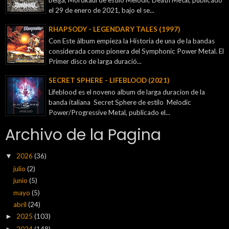
belga, Mordkaul de estilo Melodic Death Metal, publicado
el 29 de enero de 2021, bajo el se...
RHAPSODY - LEGENDARY TALES (1997)
Con Este álbum empieza la Historia de una de la bandas
considerada como pionera del Symphonic Power Metal. El
Primer disco de larga duració...
SECRET SPHERE - LIFEBLOOD (2021)
Lifeblood es el noveno album de larga duracion de la
banda italiana Secret Sphere de estilo Melodic
Power/Progressive Metal, publicado el...
Archivo de la Pagina
2026
(36)
▼
julio
(2)
junio
(5)
mayo
(5)
abril
(24)
2025
(103)
►
2024
(148)