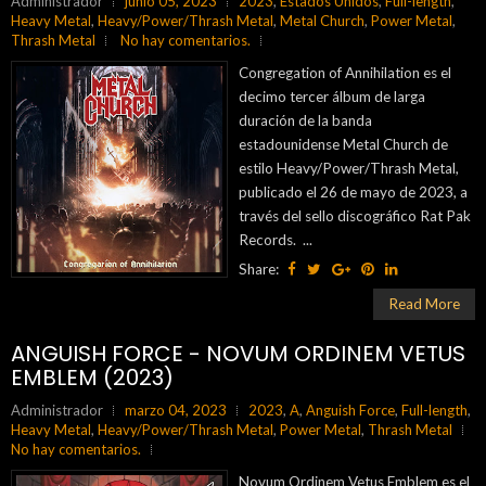
Administrador
junio 05, 2023
2023
,
Estados Unidos
,
Full-length
,
Heavy Metal
,
Heavy/Power/Thrash Metal
,
Metal Church
,
Power Metal
,
Thrash Metal
No hay comentarios.
Congregation of Annihilation es el
decimo tercer álbum de larga
duración de la banda
estadounidense Metal Church de
estilo Heavy/Power/Thrash Metal,
publicado el 26 de mayo de 2023, a
través del sello discográfico Rat Pak
Records. ...
Share:
Read More
ANGUISH FORCE - NOVUM ORDINEM VETUS
EMBLEM (2023)
Administrador
marzo 04, 2023
2023
,
A
,
Anguish Force
,
Full-length
,
Heavy Metal
,
Heavy/Power/Thrash Metal
,
Power Metal
,
Thrash Metal
No hay comentarios.
Novum Ordinem Vetus Emblem es el