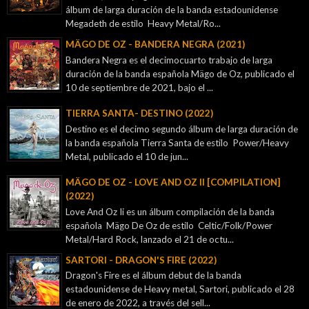
álbum de larga duración de la banda estadounidense
Megadeth de estilo Heavy Metal/Ro...
MÄGO DE OZ - BANDERA NEGRA (2021)
Bandera Negra es el decimocuarto trabajo de larga
duración de la banda española Mägo de Oz, publicado el
10 de septiembre de 2021, bajo el ...
TIERRA SANTA- DESTINO (2022)
Destino es el decimo segundo álbum de larga duración de
la banda española Tierra Santa de estilo Power/Heavy
Metal, publicado el 10 de jun...
MÄGO DE OZ - LOVE AND OZ II [COMPILATION]
(2022)
Love And Oz Ii es un álbum compilación de la banda
española Mägo De Oz de estilo Celtic/Folk/Power
Metal/Hard Rock, lanzado el 21 de octu...
SARTORI - DRAGON'S FIRE (2022)
Dragon's Fire es el álbum debut de la banda
estadounidense de Heavy metal, Sartori, publicado el 28
de enero de 2022, a través del sell...