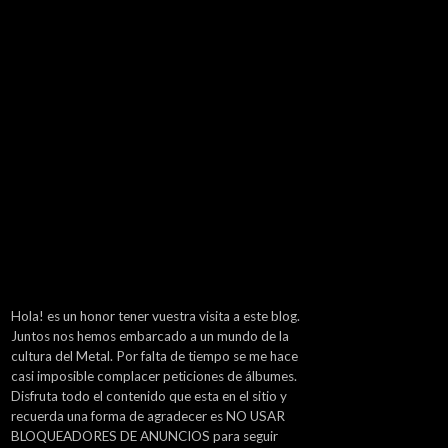
Hola! es un honor tener vuestra visita a este blog.
Juntos nos hemos embarcado a un mundo de la
cultura del Metal. Por falta de tiempo se me hace
casi imposible complacer peticiones de álbumes.
Disfruta todo el contenido que esta en el sitio y
recuerda una forma de agradecer es NO USAR
BLOQUEADORES DE ANUNCIOS para seguir