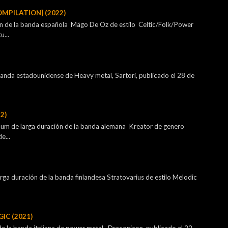
OMPILATION] (2022)
ón de la banda española Mägo De Oz de estilo Celtic/Folk/Power
u...
 banda estadounidense de Heavy metal, Sartori, publicado el 28 de
2)
lbum de larga duración de la banda alemana Kreator de genero
e...
rga duración de la banda finlandesa Stratovarius de estilo Melodic
IC (2021)