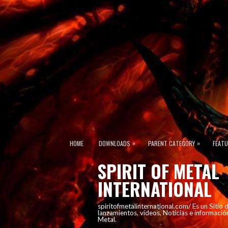
»
»
HOME
DOWNLOADS
PARENT CATEGORY
FEAT
SPIRIT OF METAL
INTERNATIONAL
spiritofmetalinternational.com/ Es un Sitio
lanzamientos, vídeos, Noticias e informació
Metal.