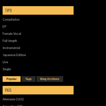
TIPO
Compilation
EP
Female Vocal
Full-length
Instrumental
Japanese Edition
Live
Single
Popular
Tags
Blog Archives
PAÍS
Alemania
(165)