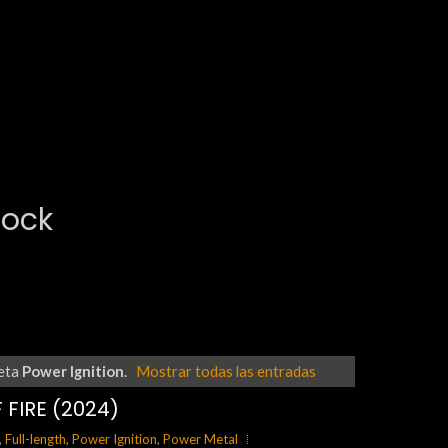
Rock
ueta
Power Ignition
.
Mostrar todas las entradas
FIRE (2024)
,
Full-length
,
Power Ignition
,
Power Metal