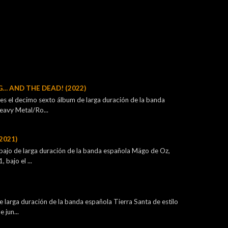
G… AND THE DEAD! (2022)
s el decimo sexto álbum de larga duración de la banda
eavy Metal/Ro...
2021)
bajo de larga duración de la banda española Mägo de Oz,
bajo el ...
 larga duración de la banda española Tierra Santa de estilo
 jun...