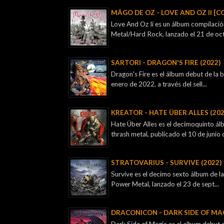
MÄGO DE OZ - LOVE AND OZ II [C
Love And Oz Ii es un álbum compilaci
Metal/Hard Rock, lanzado el 21 de oct
SARTORI - DRAGON'S FIRE (2022)
Dragon's Fire es el álbum debut de la
enero de 2022, a través del sell...
KREATOR - ‎HATE ÜBER ALLES (202
Hate Über Alles es el decimoquinto á
thrash metal, publicado el 10 de junio d
STRATOVARIUS - SURVIVE (2022)
Survive es el decimo sexto álbum de la
Power Metal, lanzado el 23 de sept...
DRACONICON - DARK SIDE OF MAG