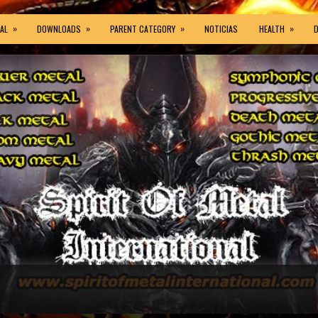
»
»
»
»
AL
DOWNLOADS
PARENT CATEGORY
NOTICIAS
HEALTH