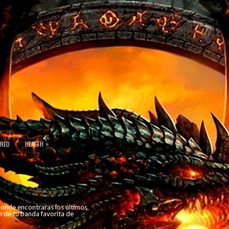
»
URED
HEALTH
 donde encontraras los últimos
n de tu banda favorita de