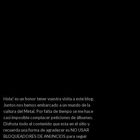
Hola! es un honor tener vuestra visita a este blog.
Juntos nos hemos embarcado a un mundo de la
cultura del Metal. Por falta de tiempo se me hace
casi imposible complacer peticiones de álbumes.
Disfruta todo el contenido que esta en el sitio y
recuerda una forma de agradecer es NO USAR
BLOQUEADORES DE ANUNCIOS para seguir