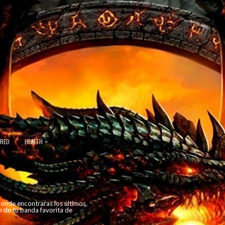
»
URED
HEALTH
 donde encontraras los últimos
n de tu banda favorita de