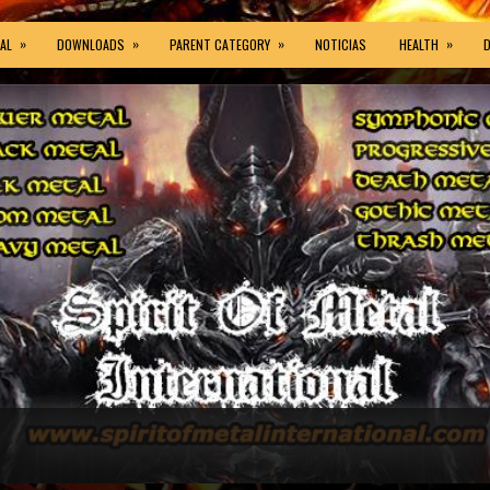
»
»
»
»
AL
DOWNLOADS
PARENT CATEGORY
NOTICIAS
HEALTH