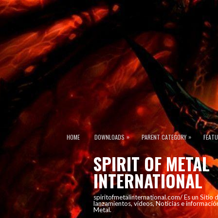
»
»
HOME
DOWNLOADS
PARENT CATEGORY
FEAT
SPIRIT OF METAL
INTERNATIONAL
spiritofmetalinternational.com/ Es un Sitio
lanzamientos, vídeos, Noticias e informació
Metal.