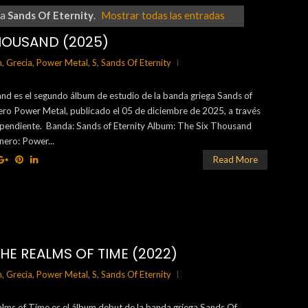
ta
Sands Of Eternity
.
Mostrar todas las entradas
THOUSAND (2025)
h
,
Grecia
,
Power Metal
,
S
,
Sands Of Eternity
nd es el segundo álbum de estudio de la banda griega Sands of
ero Power Metal, publicado el 05 de diciembre de 2025, a través
dependiente. Banda: Sands of Eternity Album: The Six Thousand
nero: Power...
Read More
HE REALMS OF TIME (2022)
h
,
Grecia
,
Power Metal
,
S
,
Sands Of Eternity
lms of Time es el álbum debut de la banda griega Sands Of