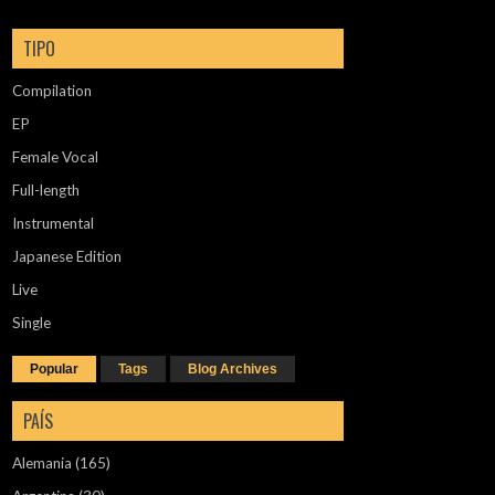
TIPO
Compilation
EP
Female Vocal
Full-length
Instrumental
Japanese Edition
Live
Single
Popular
Tags
Blog Archives
PAÍS
Alemania
(165)