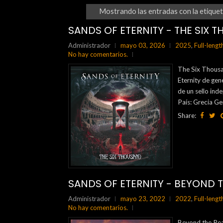
Mostrando las entradas con la etique
SANDS OF ETERNITY - THE SIX 
Administrador
mayo 03, 2026
2025
,
Full-lengt
No hay comentarios.
The Six Thousa
Eternity de gen
de un sello in
País: Grecia Ge
Share:
SANDS OF ETERNITY - BEYOND T
Administrador
mayo 23, 2022
2022
,
Full-lengt
No hay comentarios.
Beyond the Rea