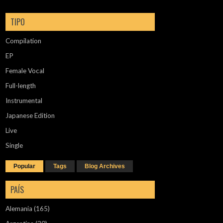
TIPO
Compilation
EP
Female Vocal
Full-length
Instrumental
Japanese Edition
Live
Single
Popular
Tags
Blog Archives
PAÍS
Alemania
(165)