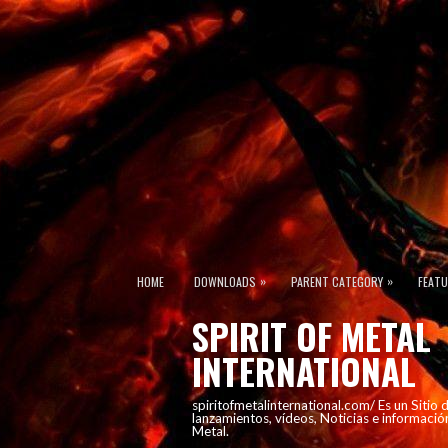
»
»
HOME
DOWNLOADS
PARENT CATEGORY
FEAT
SPIRIT OF METAL
INTERNATIONAL
spiritofmetalinternational.com/ Es un Sitio
lanzamientos, vídeos, Noticias e informació
Metal.