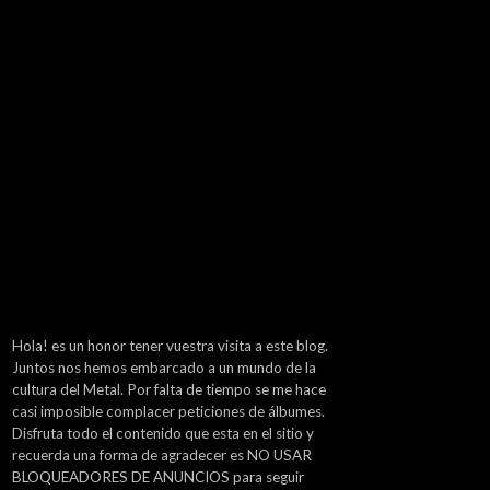
Hola! es un honor tener vuestra visita a este blog.
Juntos nos hemos embarcado a un mundo de la
cultura del Metal. Por falta de tiempo se me hace
casi imposible complacer peticiones de álbumes.
Disfruta todo el contenido que esta en el sitio y
recuerda una forma de agradecer es NO USAR
BLOQUEADORES DE ANUNCIOS para seguir