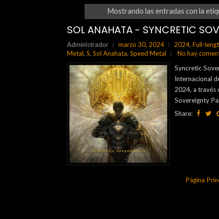
Mostrando las entradas con la eti
SOL ANAHATA - SYNCRETIC SOV
Administrador
marzo 30, 2024
2024
,
Full-leng
Metal
,
S
,
Sol Anahata
,
Speed Metal
No hay coment
Syncretic Sover
Internacional 
2024, a través 
Sovereignty Pa
Share:
Página Prin