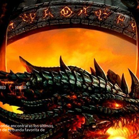
»
URED
HEALTH
 donde encontraras los últimos
n de tu banda favorita de