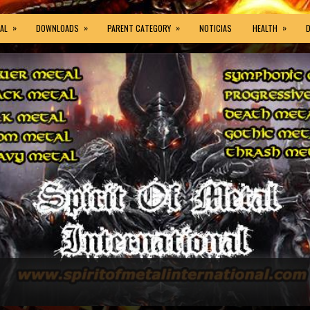
»
»
»
»
AL
DOWNLOADS
PARENT CATEGORY
NOTICIAS
HEALTH