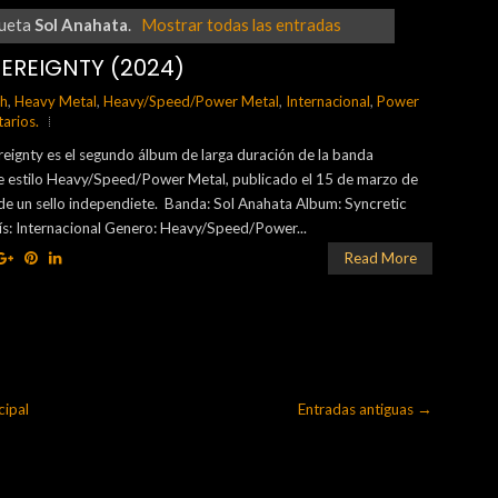
queta
Sol Anahata
.
Mostrar todas las entradas
EREIGNTY (2024)
th
,
Heavy Metal
,
Heavy/Speed/Power Metal
,
Internacional
,
Power
arios.
eignty es el segundo álbum de larga duración de la banda
de estilo Heavy/Speed/Power Metal, publicado el 15 de marzo de
de un sello independiete. Banda: Sol Anahata Album: Syncretic
ís: Internacional Genero: Heavy/Speed/Power...
Read More
cipal
Entradas antiguas →