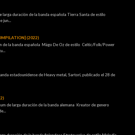
 larga duración de la banda española Tierra Santa de estilo
 jun...
OMPILATION] (2022)
ón de la banda española Mägo De Oz de estilo Celtic/Folk/Power
u...
 banda estadounidense de Heavy metal, Sartori, publicado el 28 de
2)
lbum de larga duración de la banda alemana Kreator de genero
e...