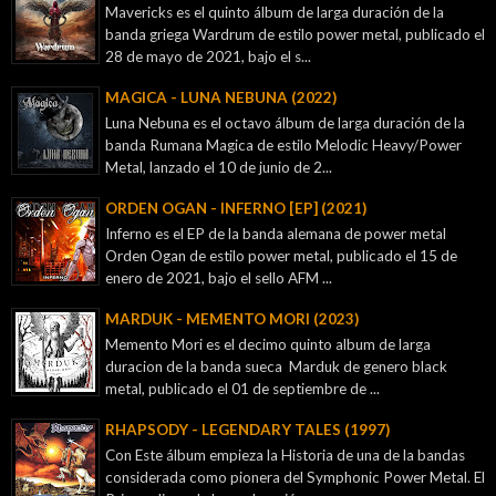
Mavericks es el quinto álbum de larga duración de la
banda griega Wardrum de estilo power metal, publicado el
28 de mayo de 2021, bajo el s...
MAGICA - LUNA NEBUNA (2022)
Luna Nebuna es el octavo álbum de larga duración de la
banda Rumana Magica de estilo Melodic Heavy/Power
Metal, lanzado el 10 de junio de 2...
ORDEN OGAN - INFERNO [EP] (2021)
Inferno es el EP de la banda alemana de power metal
Orden Ogan de estilo power metal, publicado el 15 de
enero de 2021, bajo el sello AFM ...
MARDUK - MEMENTO MORI (2023)
Memento Mori es el decimo quinto album de larga
duracion de la banda sueca Marduk de genero black
metal, publicado el 01 de septiembre de ...
RHAPSODY - LEGENDARY TALES (1997)
Con Este álbum empieza la Historia de una de la bandas
considerada como pionera del Symphonic Power Metal. El