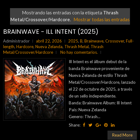
Mostrando las entradas con la etiqueta
Thrash
Metal/Crossover/Hardcore
.
Mostrar todas las entradas
BRAINWAVE - ILL INTENT (2025)
Administrador
abril 22, 2026
2025
,
B
,
Brainwave
,
Crossover
,
Full-
length
,
Hardcore
,
Nueva Zelanda
,
Thrash Metal
,
Thrash
Metal/Crossover/Hardcore
No hay comentarios.
Ill Intent es el álbum debut de la
banda Brainwave proveniente de
Nueva Zelanda de estilo Thrash
Metal/Crossover/Hardcore, lanzado
el 22 de octubre de 2025, a través
de un sello independiente.
Banda: Brainwave Album: Ill Intent
País: Nueva Zelanda
Genero: Thrash...
Share:
Read More