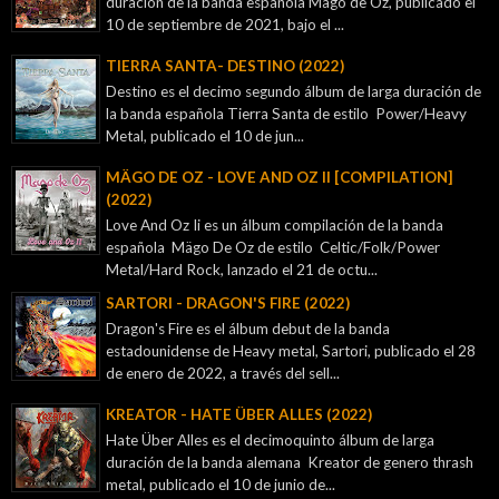
duración de la banda española Mägo de Oz, publicado el
10 de septiembre de 2021, bajo el ...
TIERRA SANTA- DESTINO (2022)
Destino es el decimo segundo álbum de larga duración de
la banda española Tierra Santa de estilo Power/Heavy
Metal, publicado el 10 de jun...
MÄGO DE OZ - LOVE AND OZ II [COMPILATION]
(2022)
Love And Oz Ii es un álbum compilación de la banda
española Mägo De Oz de estilo Celtic/Folk/Power
Metal/Hard Rock, lanzado el 21 de octu...
SARTORI - DRAGON'S FIRE (2022)
Dragon's Fire es el álbum debut de la banda
estadounidense de Heavy metal, Sartori, publicado el 28
de enero de 2022, a través del sell...
KREATOR - ‎HATE ÜBER ALLES (2022)
Hate Über Alles es el decimoquinto álbum de larga
duración de la banda alemana Kreator de genero thrash
metal, publicado el 10 de junio de...