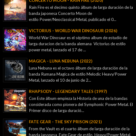
CONCERTO MOON - RAIN FIRE (2020)
Rain Fire es el decimo quinto álbum de larga duración de la
banda japonesa Concerto Moon de
estilo Power/Neoclassical Metal, publicado el 0...
VICTORIUS - WORLD WAR DINOSAUR (2026)
World War Dinosaur es el séptimo album de estudio de
larga duracion de la banda alemana Victorius de estilo
power metal, lanzado el 17 de ...
MAGICA - LUNA NEBUNA (2022)
Luna Nebuna es el octavo álbum de larga duración de la
banda Rumana Magica de estilo Melodic Heavy/Power
Metal, lanzado el 10 de junio de 2...
RHAPSODY - LEGENDARY TALES (1997)
Con Este álbum empieza la Historia de una de la bandas
considerada como pionera del Symphonic Power Metal. El
Primer disco de larga duració...
FATE GEAR - THE SKY PRISON (2021)
From the Vault es el cuarto álbum de larga duración de la
banda japonesa Fate Gear de estilo Heavy/Power Metal,