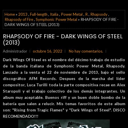
Home
»
2013
,
Full-length
,
Italia
,
Power Metal
,
R
,
Rhapsody
,
Rhapsody of Fire
,
Symphonic Power Metal
» RHAPSODY OF FIRE -
DARK WINGS OF STEEL (2013)
RHAPSODY OF FIRE - DARK WINGS OF STEEL
(2013)
Administrador
octubre 16, 2022
No hay comentarios.
Dark Wings Of Steel es el nombre del décimo trabajo de estudio
de la banda italiana de Symphonic Power Metal, Rhapsody.
Lanzado a la venta el 22 de noviembre de 2013, bajo el sello
discográfico AFM Records. Despues de la marcha del líder
compositor, Luca Turilli toda la parte compositiva recae en Alex
Staropoli y el trabajo colectivo de los demás integrantes. Un
album muy aceptable. Buenos riff y un buen doble bombo de la
batería que salen a relucir. Mis temas favoritos de este album
son: "Rising from Tragic Flames" y "Dark Wings of Steel". DISCO
RECOMENDADO!!!